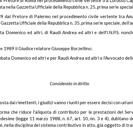
Pretore di Roma nel procedimento civile vertente tra Lorusso Caputi 
a nella Gazzetta Ufficiale della Repubblica n. 25, prima serie specia
 dal Pretore di Palermo nel procedimento civile vertente tra Amat
Gazzetta Ufficiale della Repubblica n. 35, prima serie speciale, dell'
ta Domenico ed altri, di Raudi Andrea ed altri e dell'I.N.P.S. nonch
re 1989 il Giudice relatore Giuseppe Borzellino;
bata Domenico ed altri e per Raudi Andrea ed altri e l'Avvocato dell
Considerato in diritto
osta dai rimettenti, i giudizi vanno riuniti per essere decisi con un’un
norma che riduce l'aliquota di contributo per le prestazioni del Ser
desime (legge 11 marzo 1988, n. 67, art. 10, nn. 3 e 4), dubitano de
é, nella disciplina del sistema contributivo in atto, già oggetto di tr