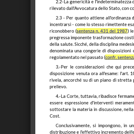
2.2-La genericità e l'indeterminatezza
rilevato dall'Avvocatura dello Stato, con c
2.3 - Per quanto attiene all'ordinanza 
incentrarsi - come lo stesso rimettente es
riconobbero (
sentenza n. 431 del 1987
) l
pregressa imponente trasformazione costituz
della salute. Sicché, della disciplina medes
denominata una congerie di disposizioni co
regolamentato nel passato (
confr. sentenz
3.-Per le considerazioni che qui pre
disposizione venuta ora all'esame: l'art. 
rivela, ancorché su di un piano di stretta 
prelievo.
4.-La Corte, tuttavia, ribadisce fermam
essere espressione d'interventi meramente
sottostare la materia in discussione, nella
Cost.
Conclusivamente, si impongono, in uno 
distribuzione e l'effettivo incremento dell'