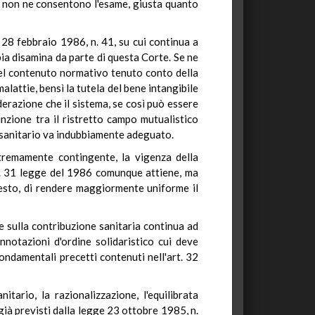
a non ne consentono l'esame, giusta quanto
 28 febbraio 1986, n. 41, su cui continua a
ia disamina da parte di questa Corte. Se ne
el contenuto normativo tenuto conto della
lattie, bensì la tutela del bene intangibile
iderazione che il sistema, se così può essere
unzione tra il ristretto campo mutualistico
zio sanitario va indubbiamente adeguato.
tremamente contingente, la vigenza della
art. 31 legge del 1986 comunque attiene, ma
desto, di rendere maggiormente uniforme il
e sulla contribuzione sanitaria continua ad
nnotazioni d'ordine solidaristico cui deve
fondamentali precetti contenuti nell'art. 32
tario, la razionalizzazione, l'equilibrata
 già previsti dalla legge 23 ottobre 1985, n.