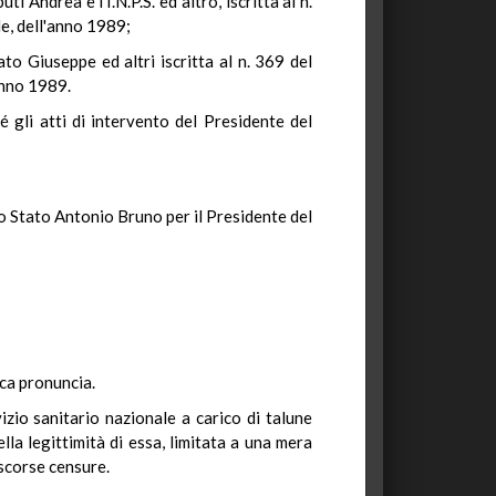
Andrea e l'I.N.P.S. ed altro, iscritta al n.
le, dell'anno 1989;
o Giuseppe ed altri iscritta al n. 369 del
anno 1989.
é gli atti di intervento del Presidente del
o Stato Antonio Bruno per il Presidente del
ica pronuncia.
vizio sanitario nazionale a carico di talune
lla legittimità di essa, limitata a una mera
ascorse censure.