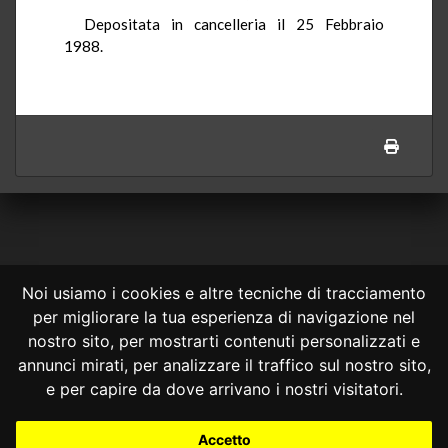
Depositata in cancelleria il 25 Febbraio
1988.
Noi usiamo i cookies e altre tecniche di tracciamento
per migliorare la tua esperienza di navigazione nel
CONSULTA ONLINE DAL 1995 -
NOTE LEGALI
nostro sito, per mostrarti contenuti personalizzati e
annunci mirati, per analizzare il traffico sul nostro sito,
Consulta OnLine non ha prodotto e non è responsabile per i contenuti e
le informazioni legali di siti collegati.
e per capire da dove arrivano i nostri visitatori.
La consultazione di questi o del materiale contenuto nel sito non
costituisce una relazione di consulenza legale.
Accetto