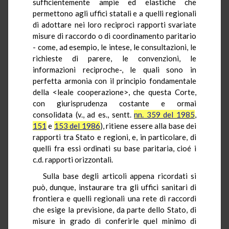
sufficientemente ampie ed elastiche che
permettono agli uffici statali e a quelli regionali
di adottare nei loro reciproci rapporti svariate
misure di raccordo o di coordinamento paritario
- come, ad esempio, le intese, le consultazioni, le
richieste di parere, le convenzioni, le
informazioni reciproche-, le quali sono in
perfetta armonia con il principio fondamentale
della <leale cooperazione>, che questa Corte,
con giurisprudenza costante e ormai
consolidata (v., ad es., sentt.
nn. 359 del 1985
,
151
e
153 del 1986
), ritiene essere alla base dei
rapporti tra Stato e regioni, e, in particolare, di
quelli fra essi ordinati su base paritaria, cioé i
c.d. rapporti orizzontali.
Sulla base degli articoli appena ricordati si
può, dunque, instaurare tra gli uffici sanitari di
frontiera e quelli regionali una rete di raccordi
che esige la previsione, da parte dello Stato, di
misure in grado di conferirle quel minimo di