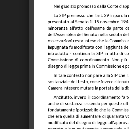
Nel giudizio promosso dalla Corte d'appe
La SIP, premesso che l'art. 39 in parola
presentato al Senato il 15 novembre 194
minoranza all'atto dell'esame da parte 
dell'Assemblea del Senato nella seduta del
osservazioni resta inteso che la Commissio
impugnata fu modificata con l'aggiunta dell
introdotto - continua la SIP in atto di c
Commissione di coordinamento. Non più il
disegno di legge prima in Commissione e po
In tale contesto non pare alla SIP che 
sostanziale del testo, come invece ritenut
Camera intesero mutare la portata della d
Anzitutto, invero, il coordinamento "a 
anche di sostanza, essendo per queste ulti
fondatamente ipotizzabile che la Commiss
che era quella di aumentare di quaranta vo
modificato del disegno di legge all'approv
operato alcun mutamento sostanziale all'