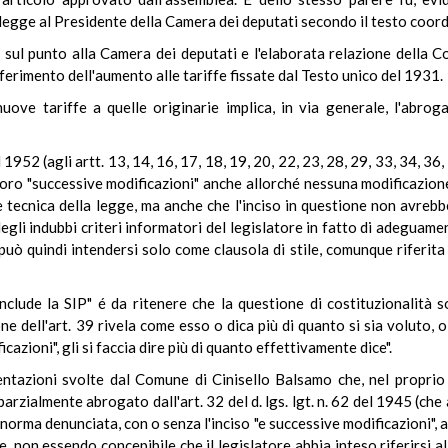
 legge al Presidente della Camera dei deputati secondo il testo coor
ti sul punto alla Camera dei deputati e l'elaborata relazione della
riferimento dell'aumento alle tariffe fissate dal Testo unico del 1931.
nuove tariffe a quelle originarie implica, in via generale, l'abrog
952 (agli artt. 13, 14, 16, 17, 18, 19, 20, 22, 23, 28, 29, 33, 34, 36, 
lle loro "successive modificazioni" anche allorché nessuna modificazion
tecnica della legge, ma anche che l'inciso in questione non avrebbe
egli indubbi criteri informatori del legislatore in fatto di adeguamen
 può quindi intendersi solo come clausola di stile, comunque riferita
onclude la SIP" é da ritenere che la questione di costituzionalità 
ne dell'art. 39 rivela come esso o dica più di quanto si sia voluto, 
azioni", gli si faccia dire più di quanto effettivamente dice".
tazioni svolte dal Comune di Cinisello Balsamo che, nel proprio a
 parzialmente abrogato dall'art. 32 del d. lgs. lgt. n. 62 del 1945 (c
), la norma denunciata, con o senza l'inciso "e successive modificazio
, non essendo concepibile che il legislatore abbia inteso riferirsi a