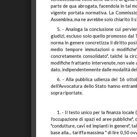
parte de qua abrogata, facendola in tal mo
vigente portata normativa. La Commissio
Assemblea, ma ne avrebbe solo chiarito il s
5. - Analoga la conclusione cui pervien
giudizi, escluso solo quello promosso dal T
norma in genere concretizza il diritto pos
medio tempore immutazioni o modifiche".
concretamente consolidato", talché la circ
modifiche frattanto intervenute, non vale a
dato, indipendentemente dalle modalità dell
6. - Alla pubblica udienza del 16 otto
dell'Avvocatura dello Stato hanno entrambi
sopra riportate.
1. - Il testo unico per la finanza locale
l'occupazione di spazi ed aree pubbliche",
"condutture, cavi ed impianti in genere", tal
base alla... tariffa massima " di lire 0,50 