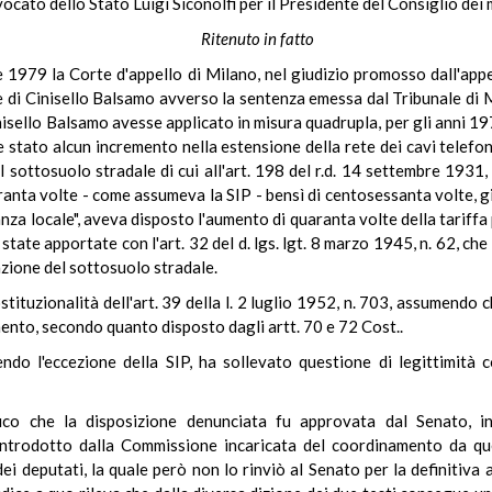
avvocato dello Stato Luigi Siconolfi per il Presidente del Consiglio dei m
Ritenuto in fatto
1979 la Corte d'appello di Milano, nel giudizio promosso dall'appell
une di Cinisello Balsamo avverso la sentenza emessa dal Tribunale d
inisello Balsamo avesse applicato in misura quadrupla, per gli anni 1
se stato alcun incremento nella estensione della rete dei cavi telefo
l sottosuolo stradale di cui all'art. 198 del r.d. 14 settembre 1931,
nta volte - come assumeva la SIP - bensì di centosessanta volte, gia
anza locale", aveva disposto l'aumento di quaranta volte della tariffa p
o state apportate con l'art. 32 del d. lgs. lgt. 8 marzo 1945, n. 62, 
azione del sottosuolo stradale.
stituzionalità dell'art. 39 della l. 2 luglio 1952, n. 703, assumendo
ento, secondo quanto disposto dagli artt. 70 e 72 Cost..
ndo l'eccezione della SIP, ha sollevato questione di legittimità 
co che la disposizione denunciata fu approvata dal Senato, in 
e introdotto dalla Commissione incaricata del coordinamento da qu
i deputati, la quale però non lo rinviò al Senato per la definitiva 