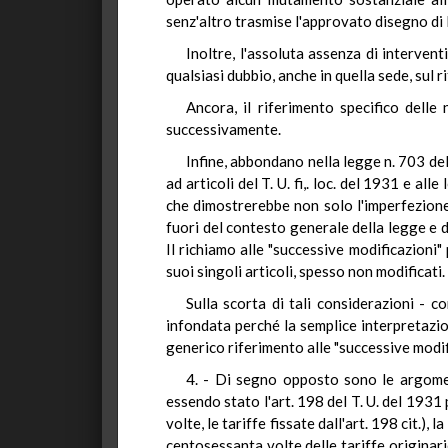
senz'altro trasmise l'approvato disegno di
Inoltre, l'assoluta assenza di interven
qualsiasi dubbio, anche in quella sede, sul 
Ancora, il riferimento specifico delle 
successivamente.
Infine, abbondano nella legge n. 703 del 1
ad articoli del T. U. fi,. loc. del 1931 e a
che dimostrerebbe non solo l'imperfezione 
fuori del contesto generale della legge e d
Il richiamo alle "successive modificazioni"
suoi singoli articoli, spesso non modificati.
Sulla scorta di tali considerazioni - c
infondata perché la semplice interpretazio
generico riferimento alle "successive modific
4. - Di segno opposto sono le argomen
essendo stato l'art. 198 del T. U. del 1931
volte, le tariffe fissate dall'art. 198 cit.
centosessanta volte delle tariffe originarie