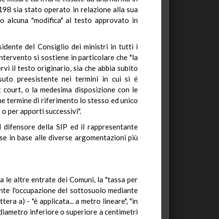
198 sia stato operato in relazione alla sua
 alcuna "modifica" al testo approvato in
dente del Consiglio dei ministri in tutti i
ntervento si sostiene in particolare che "la
i il testo originario, sia che abbia subito
uto preesistente nei termini in cui si é
ut court, o la medesima disposizione con le
me termine di riferimento lo stesso ed unico
o per apporti successivi".
l difensore della SIP ed il rappresentante
 se in base alle diverse argomentazioni più
ra le altre entrate dei Comuni, la "tassa per
mente l'occupazione del sottosuolo mediante
era a) - "é applicata... a metro lineare", "in
n diametro inferiore o superiore a centimetri