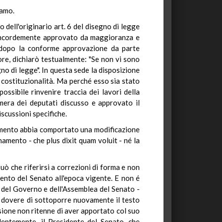
samo.
o dell'originario art. 6 del disegno di legge
concordemente approvato da maggioranza e
, dopo la conforme approvazione da parte
ore, dichiarò testualmente: "Se non vi sono
o di legge". In questa sede la disposizione
i costituzionalità. Ma perché esso sia stato
ssibile rinvenire traccia dei lavori della
mera dei deputati discusso e approvato il
scussioni specifiche.
inamento abbia comportato una modificazione
amento - che plus dixit quam voluit - né la
ò che riferirsi a correzioni di forma e non
mento del Senato all'epoca vigente. E non é
del Governo e dell'Assemblea del Senato -
il dovere di sottoporre nuovamente il testo
sione non ritenne di aver apportato col suo
dentemente, il Presidente del Senato, che