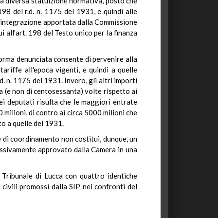
una diversa statuizione normativa, posto che
98 del r.d. n. 1175 del 1931, e quindi alle
ella integrazione apportata dalla Commissione
 all'art. 198 del Testo unico per la finanza
 norma denunciata consente di pervenire alla
ariffe all'epoca vigenti, e quindi a quelle
d. n. 1175 del 1931. Invero, gli altri importi
ta (e non di centosessanta) volte rispetto ai
i deputati risulta che le maggiori entrate
milioni, di contro ai circa 5000 milioni che
to a quelle del 1931.
e di coordinamento non costituì, dunque, un
cessivamente approvato dalla Camera in una
al Tribunale di Lucca con quattro identiche
civili promossi dalla SIP nei confronti del