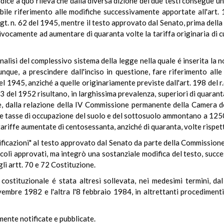
udice a quo rileva che dalla diversa dizione dei due testi consegue 
ile riferimento alle modifiche successivamente apportate all'art. 1
s. lgt. n. 62 del 1945, mentre il testo approvato dal Senato, prima d
ivocamente ad aumentare di quaranta volte la tariffa originaria di cui
analisi del complessivo sistema della legge nella quale é inserita la
nque, a prescindere dall'inciso in questione, fare riferimento alle t
2 del 1945, anziché a quelle originariamente previste dall'art. 198 del r.
03 del 1952 risultano, in larghissima prevalenza, superiori di quaran
re, dalla relazione della IV Commissione permanente della Camera de
le tasse di occupazione del suolo e del sottosuolo ammontano a 1250 
tariffe aumentate di centosessanta, anziché di quaranta, volte rispet
dificazioni" al testo approvato dal Senato da parte della Commission
coli approvati, ma integrò una sostanziale modifica del testo, suc
li artt. 70 e 72 Costituzione.
 costituzionale é stata altresì sollevata, nei medesimi termini, d
vembre 1982 e l'altra l'8 febbraio 1984, in altrettanti procedimenti 
mente notificate e pubblicate.