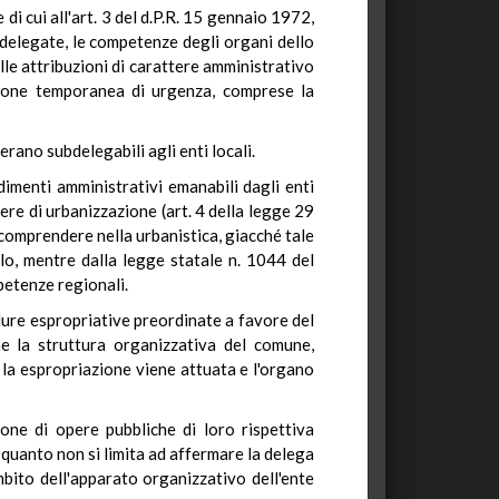
di cui all'art. 3 del d.P.R. 15 gennaio 1972,
e delegate, le competenze degli organi dello
delle attribuzioni di carattere amministrativo
azione temporanea di urgenza, comprese la
rano subdelegabili agli enti locali.
imenti amministrativi emanabili dagli enti
opere di urbanizzazione (art. 4 della legge 29
 comprendere nella urbanistica, giacché tale
ilo, mentre dalla legge statale n. 1044 del
petenze regionali.
edure espropriative preordinate a favore del
he la struttura organizzativa del comune,
e la espropriazione viene attuata e l'organo
ione di opere pubbliche di loro rispettiva
 quanto non si limita ad affermare la delega
mbito dell'apparato organizzativo dell'ente