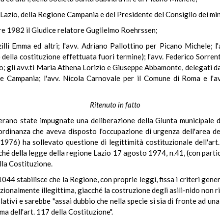
e Lazio, della Regione Campania e del Presidente del Consiglio dei min
bre 1982 il Giudice relatore Guglielmo Roehrssen;
illi Emma ed altri; l'avv. Adriano Pallottino per Picano Michele;
 della costituzione effettuata fuori termine); l'avv. Federico Sorren
o; gli avv.ti Maria Athena Lorizio e Giuseppe Abbamonte, delegati dal
e Campania; l'avv. Nicola Carnovale per il Comune di Roma e l'av
Ritenuto in fatto
le erano state impugnate una deliberazione della Giunta municipal
l'ordinanza che aveva disposto l'occupazione di urgenza dell'area de
76) ha sollevato questione di legittimità costituzionale dell'art.
ché della legge della regione Lazio 17 agosto 1974, n.41, (con partico
lla Costituzione.
1044 stabilisce che la Regione, con proprie leggi, fissa i criteri gene
ionalmente illegittima, giacché la costruzione degli asili-nido non rie
slativi e sarebbe "assai dubbio che nella specie si sia di fronte ad u
a dell'art. 117 della Costituzione".