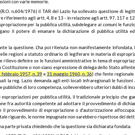
lusioni con varie memorie.
.O. n.604/1976) il TAR del Lazio ha sollevato questione di legitti
riferimento agli artt. 4, 8 e 13 - in relazione agli artt. 97, 117 e 12
spropriazione per la pubblica utilità, subdelegare ai comuni le fun
gano il potere di emanare la dichiarazione di pubblica utilità e
ante la questione. L'ha poi ritenuta non manifestamente infondata, i
lle regioni a statuto ordinario di legiferare in materia di espropria
 rilievo definire se le funzioni amministrative in tema di espropr
 Costituzione o non siano espressione di delega dello Stato all'ente
8 febbraio 1957, n. 39
e
31 maggio 1960, n. 36
) che l'ente regional
uali la reg. Lazio demanda agli enti locali infraregionali le funzioni a
re pubbliche di loro competenza, solleverebbero ulteriori dubbi di inc
 espropriazioni per pubblica utilità, il tradizionale principio che ga
one fra autorità competente ad adottare il provvedimento di dichiaraz
 il provvedimento di espropriazione o d'autorizzazione all'occup
 tale riguardo, le norme impugnate non sarebbero rispettose del dett
na parte privata chiedendo che la questione sia dichiarata fondata.