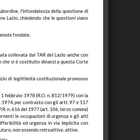
subordine, l'infondatezza della questione di
ione Lazio, chiedendo che le questioni siano
itenute fondate.
stata sollevata dal TAR del Lazio anche con
 che si é costituito dinanzi a questa Corte
izio di legittimità costituzionale promosso
za 1 febbraio 1978 (R.O. n. 812/1979) con la
el 1974, per contrasto con gli artt. 97 e 117
.P.R. n. 616 del 1977 (art. 106, terzo comma)
rnenti le occupazioni di urgenza e gli atti
ifferibilità ed urgenza in via implicita con
futuro, non essendo retroattive. attive.
data.