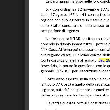
Le parti hanno insistito nelle loro conc
5. - Con ordinanza 12 novembre 1975 (R
Lazio 17 agosto 1974, n. 41, con particolare 
regione non può legiferare in materia di e
dallo Stato, concentrare nello stesso or
occupazione di urgenza.
Nell'ordinanza il TAR ha ritenuto rilev
ponendo in dubbio innanzitutto il potere de
117 Cost.. Afferma poi che assume centrale
alla regione ex art. 117 primo comma, della
Corte costituzionale ha affermato (
dec. 2
l'esercizio, le norme in questione, con le q
gennaio 1972, n. 8, per l'esecuzione di ope
Sotto altro aspetto, nella materia delle
(articolo 97 Cost.) é quello della separazi
urgenza, autorità competente ad emettere
dell'espropriazione. Pertanto, anche sotto
Davanti a questa Corte si é costituita u