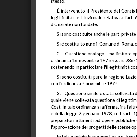
stesso.
É intervenuto il Presidente del Consigli
legittimità costituzionale relativa all'art
dichiarate non fondate.
Si sono costituite anche le parti private 
Si é costituito pure il Comune di Roma, 
2. - Questione analoga - ma limitata ag
ordinanza 16 novembre 1975 (r.o. n. 286/19
sostenendo in particolare l'illegittimità cos
Si sono costituiti pure la regione Lazi
con l'ordinanza 5 novembre 1975.
3. - Questione simile é stata sollevata 
quale viene sollevata questione di legittimi
Cost. In tale ordinanza si afferma, fra l'al
e della legge 3 gennaio 1978, n. 1 (art. 1
preparatori attinenti ad opere pubbliche di
l'approvazione dei progetti delle stesse ope
In tale giudizio la regione Lazio si é co