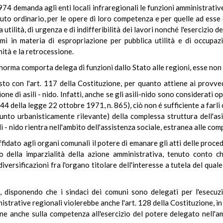
74 demanda agli enti locali infraregionali le funzioni amministrative 
tatuto ordinario, per le opere di loro competenza e per quelle ad ess
a utilità, di urgenza e di indifferibilità dei lavori nonché l'esercizio 
mi in materia di espropriazione per pubblica utilità e di occup
ità e la retrocessione.
norma comporta delega di funzioni dallo Stato alle regioni, esse non e
to con l'art. 117 della Costituzione, per quanto attiene ai provved
one di asili - nido. Infatti, anche se gli asili-nido sono considerati 
44 della legge 22 ottobre 1971, n. 865), ciò non é sufficiente a farli
punto urbanisticamente rilevante) della complessa struttura dell'as
 - nido rientra nell'ambito dell'assistenza sociale, estranea alle com
affidato agli organi comunali il potere di emanare gli atti delle proc
o della imparzialità della azione amministrativa, tenuto conto c
ersificazioni fra l'organo titolare dell'interesse a tutela del qual
e, disponendo che i sindaci dei comuni sono delegati per l'esecuz
strative regionali violerebbe anche l'art. 128 della Costituzione, in
ne anche sulla competenza all'esercizio del potere delegato nell'a