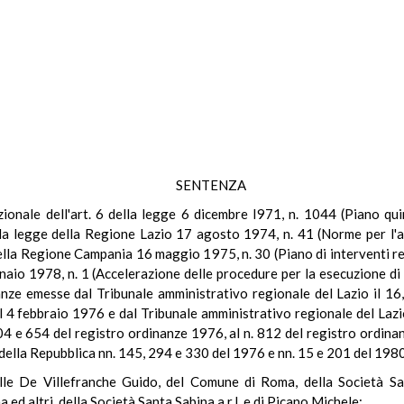
SENTENZA
tuzionale dell'art. 6 della legge 6 dicembre I971, n. 1044 (Piano qui
lla legge della Regione Lazio 17 agosto 1974, n. 41 (Norme per l'a
 della Regione Campania 16 maggio 1975, n. 30 (Piano di interventi re
nnaio 1978, n. 1 (Accelerazione delle procedure per la esecuzione di 
nanze emesse dal Tribunale amministrativo regionale del Lazio il 16
l 4 febbraio 1976 e dal Tribunale amministrativo regionale del Lazi
604 e 654 del registro ordinanze 1976, al n. 812 del registro ordina
 della Repubblica nn. 145, 294 e 330 del 1976 e nn. 15 e 201 del 1980
ulle De Villefranche Guido, del Comune di Roma, della Società Sabi
 ed altri, della Società Santa Sabina a r.l. e di Picano Michele;