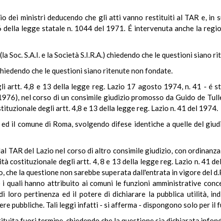
o dei ministri deducendo che gli atti vanno restituiti al TAR e, in 
. 6 della legge statale n. 1044 del 1971. É intervenuta anche la reg
(la Soc. S.A.I. e la Società S.I.R.A.) chiedendo che le questioni siano r
chiedendo che le questioni siano ritenute non fondate.
li artt. 4,8 e 13 della legge reg. Lazio 17 agosto 1974, n. 41 - é 
76), nel corso di un consimile giudizio promosso da Guido de Tulle
tituzionale degli artt. 4,8 e 13 della legge reg. Lazio n. 41 del 1974.
o ed il comune di Roma, svolgendo difese identiche a quelle del giud
dal TAR del Lazio nel corso di altro consimile giudizio, con ordinan
tà costituzionale degli artt. 4, 8 e 13 della legge reg. Lazio n. 41 d
tro, che la questione non sarebbe superata dall'entrata in vigore del d
) i quali hanno attribuito ai comuni le funzioni amministrative conce
 loro pertinenza ed il potere di dichiarare la pubblica utilità, ind
re pubbliche. Tali leggi infatti - si afferma - dispongono solo per il 
stituita fuori termine, chiedendo che la questione sia dichiarata infon