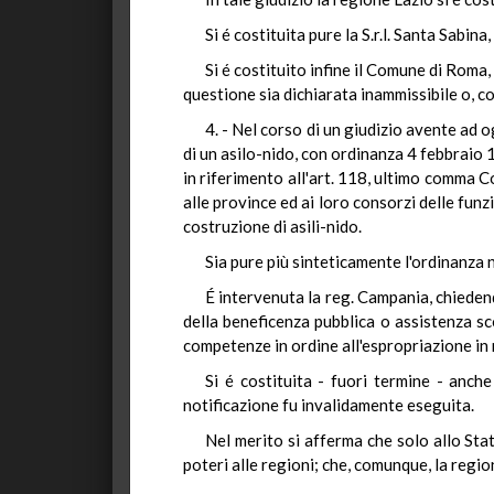
Si é costituita pure la S.r.l. Santa Sabin
Si é costituito infine il Comune di Roma
questione sia dichiarata inammissibile o, 
4. - Nel corso di un giudizio avente ad 
di un asilo-nido, con ordinanza 4 febbraio 
in riferimento all'art. 118, ultimo comma Co
alle province ed ai loro consorzi delle funzi
costruzione di asili-nido.
Sia pure più sinteticamente l'ordinanza n
É intervenuta la reg. Campania, chieden
della beneficenza pubblica o assistenza sco
competenze in ordine all'espropriazione in
Si é costituita - fuori termine - anch
notificazione fu invalidamente eseguita.
Nel merito si afferma che solo allo Stat
poteri alle regioni; che, comunque, la regio