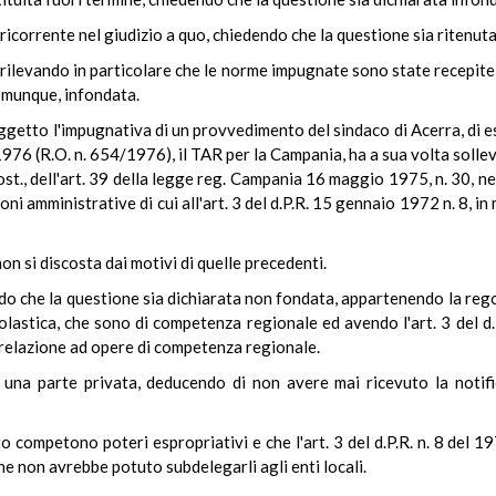
a, ricorrente nel giudizio a quo, chiedendo che la questione sia ritenut
, rilevando in particolare che le norme impugnate sono state recepite 
comunque, infondata.
oggetto l'impugnativa di un provvedimento del sindaco di Acerra, di e
1976 (R.O. n. 654/1976), il TAR per la Campania, ha a sua volta sollev
st., dell'art. 39 della legge reg. Campania 16 maggio 1975, n. 30, ne
oni amministrative di cui all'art. 3 del d.P.R. 15 gennaio 1972 n. 8, i
on si discosta dai motivi di quelle precedenti.
do che la questione sia dichiarata non fondata, appartenendo la regol
lastica, che sono di competenza regionale ed avendo l'art. 3 del d.P
 relazione ad opere di competenza regionale.
e una parte privata, deducendo di non avere mai ricevuto la notif
o competono poteri espropriativi e che l'art. 3 del d.P.R. n. 8 del 1
ne non avrebbe potuto subdelegarli agli enti locali.