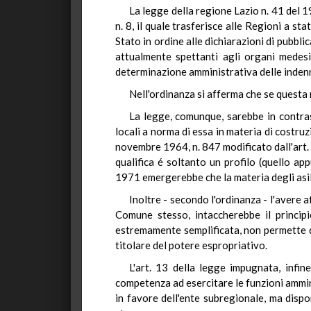
La legge della regione Lazio n. 41 del 19
n. 8, il quale trasferisce alle Regioni a s
Stato in ordine alle dichiarazioni di pubblic
attualmente spettanti agli organi medesi
determinazione amministrativa delle indenn
Nell'ordinanza si afferma che se questa 
La legge, comunque, sarebbe in contras
locali a norma di essa in materia di costruzi
novembre 1964, n. 847 modificato dall'art. 
qualifica é soltanto un profilo (quello ap
1971 emergerebbe che la materia degli asili
Inoltre - secondo l'ordinanza - l'avere 
Comune stesso, intaccherebbe il principi
estremamente semplificata, non permette div
titolare del potere espropriativo.
L'art. 13 della legge impugnata, infin
competenza ad esercitare le funzioni ammini
in favore dell'ente subregionale, ma dispo