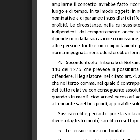
ampliarne il concetto, avrebbe fatto ricor
luogo e di tempo. In tal modo oggetti in n
nominative e di parametri sussidiari di rife
proibiti. Le circostanze, nella cui sussi
indipendenti dal comportamento anche so
dipende non dalla sua azione o omissione, 
altre persone. Inoltre, un comportamento p
norma impugnata non soddisferebbe il princip
4. - Secondo il solo Tribunale di Bolzan
110 del 1975, che prevede la possibilità d
offendere. Il legislatore, nel citato art. 
che nel terzo comma, nel quale é contrappo
del tutto relativa con conseguente assolut
quando strumenti, cioè arnesi necessari ad
attenuante sarebbe, quindi, applicabile solo
Sussisterebbe, pertanto, pure la violazi
diversi dagli strumenti) sarebbero sottopo
5. - Le censure non sono fondate.