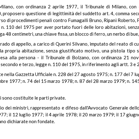
i Milano, con ordinanza 2 aprile 1977, il Tribunale di Milano, co
 proposero questione di legittimità del suddetto art. 4, comma sec
corso di procedimenti penali contro Fumagalli Bruno, Ripani Roberto, 
n. 110 del 1975 per aver portato fuori delle loro abitazioni, senza
a 48 centimetri, una chiave fissa, un blocco di ferro, un nerbo di bue
ado di appello, a carico di Querini Silvano, imputato del reato di cu
a propria abitazione, senza giustificato motivo, una pistola tipo sc
ffesa alla persona - il Tribunale di Bolzano, con ordinanza 21 n
i secondo e terzo, legge n. 110 del 1975, in riferimento agli artt. 3 e 
e nella Gazzetta Ufficiale n. 228 del 27 agosto 1975; n. 177 del 7 l
embre 1977; n. 74 del 15 marzo 1978; n. 87 del 28 marzo 1979; n. 14
 sono costituite le parti private.
io dei ministri, rappresentato e difeso dall'Avvocato Generale dello
1977; il 12 luglio 1977; il 4 aprile 1978; il 20 marzo 1979; il 17 giu
iano dichiarate non fondate.