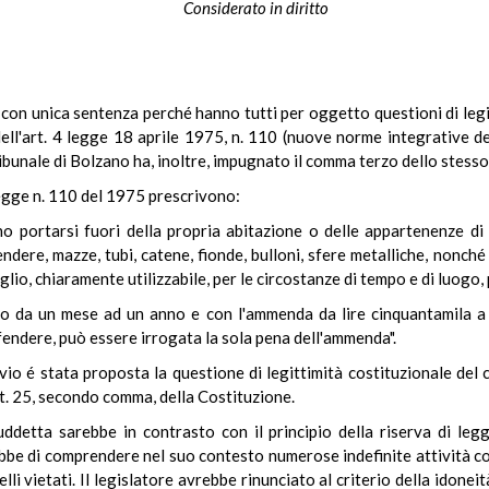
Considerato in diritto
iti con unica sentenza perché hanno tutti per oggetto questioni di leg
ll'art. 4 legge 18 aprile 1975, n. 110 (nuove norme integrative dell
Tribunale di Bolzano ha, inoltre, impugnato il comma terzo dello stesso
 legge n. 110 del 1975 prescrivono:
o portarsi fuori della propria abitazione o delle appartenenze di
endere, mazze, tubi, catene, fionde, bulloni, sfere metalliche, nonch
o, chiaramente utilizzabile, per le circostanze di tempo e di luogo, p
to da un mese ad un anno e con l'ammenda da lire cinquantamila a li
offendere, può essere irrogata la sola pena dell'ammenda".
invio é stata proposta la questione di legittimità costituzionale del
art. 25, secondo comma, della Costituzione.
ddetta sarebbe in contrasto con il principio della riserva di leg
rebbe di comprendere nel suo contesto numerose indefinite attività 
li vietati. Il legislatore avrebbe rinunciato al criterio della idoneità