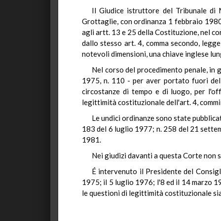
Il Giudice istruttore del Tribunale d
Grottaglie, con ordinanza 1 febbraio 1980,
agli artt. 13 e 25 della Costituzione, nel 
dallo stesso art. 4, comma secondo, legge 
notevoli dimensioni, una chiave inglese lung
Nel corso del procedimento penale, in gr
1975, n. 110 - per aver portato fuori dell
circostanze di tempo e di luogo, per l'o
legittimità costituzionale dell'art. 4, comm
Le undici ordinanze sono state pubblicat
183 del 6 luglio 1977; n. 258 del 21 sett
1981.
Nei giudizi davanti a questa Corte non si
É intervenuto il Presidente del Consigl
1975; il 5 luglio 1976; l'8 ed il 14 marzo 
le questioni di legittimità costituzionale s