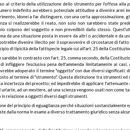
so al criterio della utilizzazione dello strumento per l'offesa alla 
umero indefinito avrebbero potenziale attitudine a divenire armi imp
rimento, idonei a far distinguere, con una certa approssimazione, gli s
stenza si realizzerebbe il reato, non solo non sarebbero state pr
lo colposo del soggetto e non prevedibili dallo stesso. Quest'ul
ma da una situazione posta in essere da altri o accidentale e da una
otrebbe divenire illecito per il sopravvenire di circostanze di fat
io di tipicità della fattispecie legale cui all'art. 25 della Costituzio
o sarebbe in contrasto con l'art. 25, comma secondo, della Costituzio
i infliggere l'esclusiva pena dell'ammenda limitatamente ai casi, d
4, avrebbe adoperato il termine "oggetto" con due diversi significati:
sto al termine di "strumento". Questa distinzione tra strumenti ed o
a incertezza del precetto; ed impedirebbe di applicare l'attenuante 
 un'arte, ad un mestiere, ad una scienza vengono usati non come ta
 in relazione a oggetti diversi dagli strumenti.
one del principio di eguaglianza perché situazioni sostanzialmente e
ste dalla norma in esame a diverso trattamento giuridico senza alcun