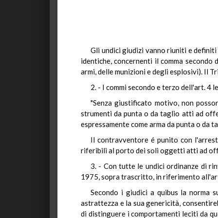
Gli undici giudizi vanno riuniti e defin
identiche, concernenti il comma secondo de
armi, delle munizioni e degli esplosivi). Il 
2. - I commi secondo e terzo dell'art. 4
"Senza giustificato motivo, non posson
strumenti da punta o da taglio atti ad off
espressamente come arma da punta o da tagli
Il contravventore é punito con l'arres
riferibili al porto dei soli oggetti atti ad 
3. - Con tutte le undici ordinanze di r
1975, sopra trascritto, in riferimento all'
Secondo i giudici a quibus la norma su
astrattezza e la sua genericità, consenti
di distinguere i comportamenti leciti da quel