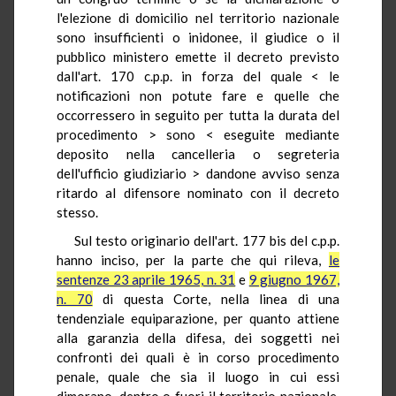
l'elezione di domicilio nel territorio nazionale
sono insufficienti o inidonee, il giudice o il
pubblico ministero emette il decreto previsto
dall'art. 170 c.p.p. in forza del quale < le
notificazioni non potute fare e quelle che
occorressero in seguito per tutta la durata del
procedimento > sono < eseguite mediante
deposito nella cancelleria o segreteria
dell'ufficio giudiziario > dandone avviso senza
ritardo al difensore nominato con il decreto
stesso.
Sul testo originario dell'art. 177 bis del c.p.p.
hanno inciso, per la parte che qui rileva,
le
sentenze 23 aprile 1965, n. 31
e
9 giugno 1967,
n. 70
di questa Corte, nella linea di una
tendenziale equiparazione, per quanto attiene
alla garanzia della difesa, dei soggetti nei
confronti dei quali è in corso procedimento
penale, quale che sia il luogo in cui essi
dimorano, dentro o fuori il territorio nazionale,