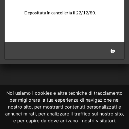
Depositata in cancelleria il 22/12/80.
Noi usiamo i cookies e altre tecniche di tracciamento
per migliorare la tua esperienza di navigazione nel
CONSULTA ONLINE DAL 1995 -
NOTE LEGALI
nostro sito, per mostrarti contenuti personalizzati e
annunci mirati, per analizzare il traffico sul nostro sito,
Consulta OnLine non ha prodotto e non è responsabile per i contenuti e
le informazioni legali di siti collegati.
e per capire da dove arrivano i nostri visitatori.
La consultazione di questi o del materiale contenuto nel sito non