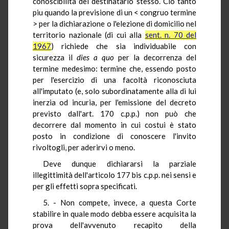
conoscibilità del destinatario stesso. Ciò tanto
piu quando la previsione di un < congruo termine
> per la dichiarazione o l'elezione di domicilio nel
territorio nazionale (di cui alla
sent. n. 70 del
1967
) richiede che sia individuabile con
sicurezza il
dies
a quo
per la decorrenza del
termine medesimo: termine che, essendo posto
per l'esercizio di una facoltà riconosciuta
all'imputato (e, solo subordinatamente alla di lui
inerzia od incuria, per l'emissione del decreto
previsto dall'art. 170 c.p.p.) non può che
decorrere dal momento in cui costui è stato
posto in condizione di conoscere l'invito
rivoltogli, per aderirvi o meno.
Deve dunque dichiararsi la parziale
illegittimità dell'articolo 177 bis c.p.p. nei sensi e
per gli effetti sopra specificati.
5. - Non compete, invece, a questa Corte
stabilire in quale modo debba essere acquisita la
prova dell'avvenuto recapito della