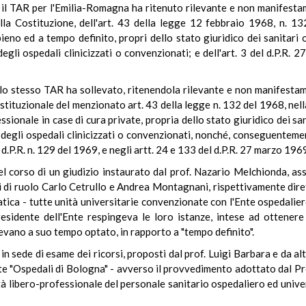
l TAR per l'Emilia-Romagna ha ritenuto rilevante e non manifestam
della Costituzione, dell'art. 43 della legge 12 febbraio 1968, n. 1
ieno ed a tempo definito, propri dello stato giuridico dei sanitari o
gli ospedali clinicizzati o convenzionati; e dell'art. 3 del d.P.R. 2
o stesso TAR ha sollevato, ritenendola rilevante e non manifestamen
ostituzionale del menzionato art. 43 della legge n. 132 del 1968, nell
fessionale in case di cura private, propria dello stato giuridico dei sa
o degli ospedali clinicizzati o convenzionati, nonché, conseguenteme
 d.P.R. n. 129 del 1969, e negli artt. 24 e 133 del d.P.R. 27 marzo 1969
l corso di un giudizio instaurato dal prof. Nazario Melchionda, assi
i di ruolo Carlo Cetrullo e Andrea Montagnani, rispettivamente dirett
patica - tutte unità universitarie convenzionate con l'Ente ospedalie
residente dell'Ente respingeva le loro istanze, intese ad ottenere
vevano a suo tempo optato, in rapporto a "tempo definito".
 sede di esame dei ricorsi, proposti dal prof. Luigi Barbara e da altri
te "Ospedali di Bologna" - avverso il provvedimento adottato dal Pre
ità libero-professionale del personale sanitario ospedaliero ed univer