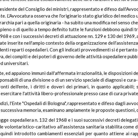
Presidente del Consiglio dei ministri, rappresentato e difeso dall'Avv
te. L'Avvocatura osserva che l'originario stato giuridico del medico u
archia pari a quella originaria - ha subito una modifica nel senso che a
o pieno o di quello a tempo definito tutte le funzioni debbono quind
68 e con i successivi decreti di attuazione nn. 129 e 130 del 1969, ai
state inserite nell'ampio contesto della organizzazione dell'assisten
enti reparti ospedalieri. Con gli indicati provvedimenti si é pertanto
iva, dei compiti e dei poteri di governo delle attività ospedaliere pubb
d universitari.
, ed appaiono immuni dall'affermata irrazionalità, le disposizioni de
sponsabili di una divisione o di un servizio speciale di diagnosi e cura
 dell'ente, i diritti e doveri dei primari, in quanto applicabili;
 esercitare l'attività libero-professionale presso case di cura private
udizi, l'Ente "Ospedali di Bologna", rappresentato e difeso dagli avvo
una successiva memoria, esaminano ampiamente le proposte questioni, 
legge ospedaliera n. 132 del 1968 e i suoi successivi decreti delegati
e volontaristico-caritativo all'assistenza sanitaria stabilita come d
quindi introdotto cambiamenti essenziali per quanto attiene ai rappo