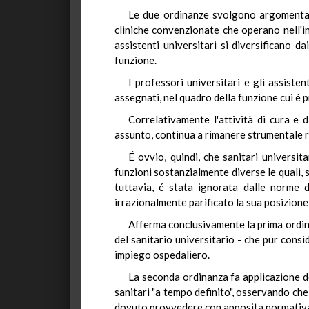
Le due ordinanze svolgono argomentazio
cliniche convenzionate che operano nell'in
assistenti universitari si diversificano da
funzione.
I professori universitari e gli assiste
assegnati, nel quadro della funzione cui é 
Correlativamente l'attività di cura e d
assunto, continua a rimanere strumentale ris
É ovvio, quindi, che sanitari universit
funzioni sostanzialmente diverse le quali, s
tuttavia, é stata ignorata dalle norme d
irrazionalmente parificato la sua posizione
Afferma conclusivamente la prima ordina
del sanitario universitario - che pur consid
impiego ospedaliero.
La seconda ordinanza fa applicazione deg
sanitari "a tempo definito", osservando che 
dovuto provvedere con apposita normativa c