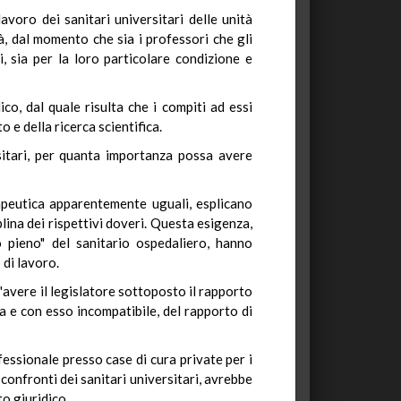
voro dei sanitari universitari delle unità
à, dal momento che sia i professori che gli
si, sia per la loro particolare condizione e
co, dal quale risulta che i compiti ad essi
 e della ricerca scientifica.
ersitari, per quanta importanza possa avere
erapeutica apparentemente uguali, esplicano
plina dei rispettivi doveri. Questa esigenza,
o pieno" del sanitario ospedaliero, hanno
 di lavoro.
avere il legislatore sottoposto il rapporto
rsa e con esso incompatibile, del rapporto di
fessionale presso case di cura private per i
 confronti dei sanitari universitari, avrebbe
o giuridico.