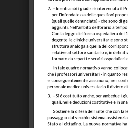
- In entrambi i giudizi é intervenuto il 
per l'infondatezza delle questioni propos
(quali quelle denunciate) - che sono di ger
aggiunti. Nell'ambito dell'orario a temp
Con la legge di riforma ospedaliera del 19
degente, le cliniche universitarie sono 
struttura analoga a quella dei corrispond
relative al settore sanitario e, in definit
formato da reparti e servizi ospedalieri e
In tale quadro normativo vanno collocate
che i professori universitari - in quanto re
e conseguentemente assumono, nei confronti
personale medico universitario il divieto di
- Si é costituito anche, per ambedue i gi
quali, nelle deduzioni costitutive e in 
Sostiene la difesa dell'Ente che con la 
passaggio dal vecchio sistema assistenzial
Stato al cittadino. La nuova normativa ha 