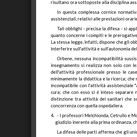
risultano ora sottoposte alla disciplina as
In questa complessa cornice normativa 
assistenziali, relativi alle prestazioni orari
Tali obblighi - precisa la difesa - si a
quanto concerne i compiti e le prerogative d
La stessa legge, infatti, dispone che gli obb
interferire sull'attività e sull'autonomia d
Orbene, nessuna incompatibilità sussis
insegnamento si realizza non solo con lez
dell'attività professionale presso le ca
minimamente la didattica e la ricerca; c
incompatibile con l'attività assistenziale 
cura; che con esso si é inteso separare n
distinzione tra attività dei sanitari che 
concorrenza con quella ospedaliera.
- I professori Melchionda, Cetrullo e M
giudizio inerente alla prima ordinanza, c
La difesa delle parti afferma che gli un