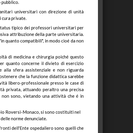
 pubblico.
nitari universitari con direzione di unità
i cura private.
status tipico dei professori universitari per
usiva attribuzione della parte universitaria.
i "in quanto compatibili", in modo cioé da non
oltà di medicina e chirurgia poiché questo
er quanto concerne il divieto di esercizio
e alla sfera assistenziale e non riguarda
stenere che la funzione didattica sarebbe
ività libero-professionale presso le case di
ità privata, attuando peraltro una precisa
li non sono, vietando una attività che é in
bio Roversi-Monaco, si sono costituiti nel
e delle norme denunciate.
nfronti dell'Ente ospedaliero sono quelli che