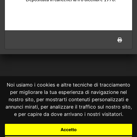
Noi usiamo i cookies e altre tecniche di tracciamento
per migliorare la tua esperienza di navigazione nel
CONSULTA ONLINE DAL 1995 -
NOTE LEGALI
nostro sito, per mostrarti contenuti personalizzati e
annunci mirati, per analizzare il traffico sul nostro sito,
Consulta OnLine non ha prodotto e non è responsabile per i contenuti e
le informazioni legali di siti collegati.
e per capire da dove arrivano i nostri visitatori.
La consultazione di questi o del materiale contenuto nel sito non
costituisce una relazione di consulenza legale.
Accetto
Nessuno deve confidare o agire in base alle informazioni disponibili in