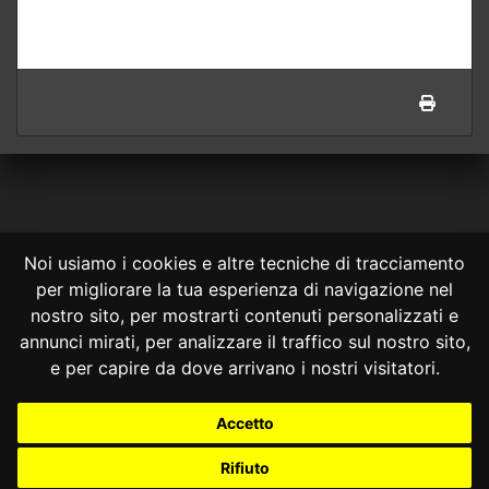
Noi usiamo i cookies e altre tecniche di tracciamento
per migliorare la tua esperienza di navigazione nel
CONSULTA ONLINE DAL 1995 -
NOTE LEGALI
nostro sito, per mostrarti contenuti personalizzati e
annunci mirati, per analizzare il traffico sul nostro sito,
Consulta OnLine non ha prodotto e non è responsabile per i contenuti e
le informazioni legali di siti collegati.
e per capire da dove arrivano i nostri visitatori.
La consultazione di questi o del materiale contenuto nel sito non
costituisce una relazione di consulenza legale.
Accetto
Nessuno deve confidare o agire in base alle informazioni disponibili in
questo sito senza una consulenza legale professionale.
Rifiuto
info@giurcost.org
|
Giurisprudenza Costituzionale
|