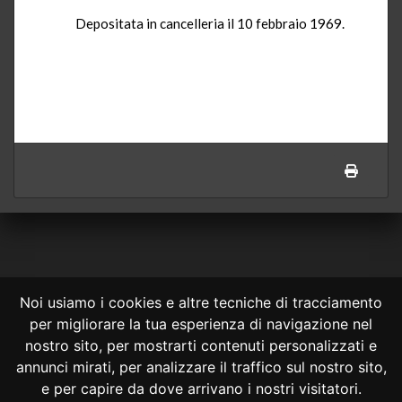
Depositata in cancelleria il 10 febbraio 1969.
Noi usiamo i cookies e altre tecniche di tracciamento
per migliorare la tua esperienza di navigazione nel
CONSULTA ONLINE DAL 1995 -
NOTE LEGALI
nostro sito, per mostrarti contenuti personalizzati e
annunci mirati, per analizzare il traffico sul nostro sito,
Consulta OnLine non ha prodotto e non è responsabile per i contenuti e
le informazioni legali di siti collegati.
e per capire da dove arrivano i nostri visitatori.