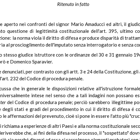
Ritenuto in fatto
 aperto nei confronti del signor Mario Amaducci ed altri, il giudi
 questione di legittimità costituzionale dell'art. 395, ultimo 
zione: la norma viola il diritto di difesa e produce disparità di tratt
toria al proscioglimento dell'imputato senza interrogatorio e senza co
o stesso giudice istruttore con le ordinanze del 30 e 31 gennaio 19
abrò e Domenico Sparavier.
 denunciati, per contrasto con gli artt. 3 e 24 della Costituzione, gl
l'art. 232 del Codice di procedura penale.
ssa che in generale le disposizioni relative all'istruzione formale 
niversalmente intese nel senso che a tali indagini non possano est
ter
del Codice di procedura penale; perciò sarebbero illegittime post
degli stati e gradi del procedimento in cui il diritto di difesa é 
 le affermazioni del prevenuto, cioè si pone in essere l'atto più "cruc
 si richiama a esperienze di altri Paesi e alla norma costituzionale s
e deriverebbe che, ai fini della difesa nel processo, il "sospettato" 
: ciò sia perché dinanzi ad essa si raccolgono elementi probatori con le