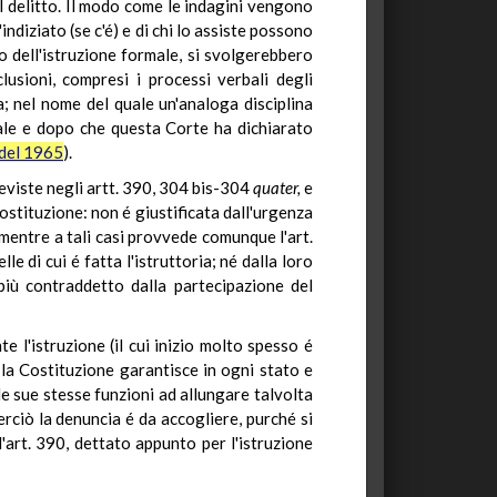
l delitto. Il modo come le indagini vengono
indiziato (se c'é) e di chi lo assiste possono
o dell'istruzione formale, si svolgerebbero
lusioni, compresi i processi verbali degli
a; nel nome del quale un'analoga disciplina
ale e dopo che questa Corte ha dichiarato
 del 1965
).
reviste negli artt. 390, 304 bis-304
quater
,
e
ostituzione: non é giustificata dall'urgenza
 mentre a tali casi provvede comunque l'art.
e di cui é fatta l'istruttoria; né dalla loro
più contraddetto dalla partecipazione del
e l'istruzione (il cui inizio molto spesso é
e la Costituzione garantisce in ogni stato e
e sue stesse funzioni ad allungare talvolta
erciò la denuncia é da accogliere, purché si
'art. 390, dettato appunto per l'istruzione