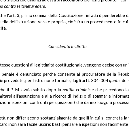
mo
contra se tenetur edere
.
che l'art. 3, primo comma, della Costituzione: infatti dipenderebbe da
quella dell'istruzione vera e propria, cioè fra un procedimento in c
ita.
Considerato in diritto
stesse questioni di legittimità costituzionale, vengono decise con un 
a penale é denunciato perché consente al procuratore della Repubb
ie prevedute, per l'istruzione formale, dagli artt. 304-304
quater
del 
 che il P. M. avvia subito dopo la
notitia
criminis
e che precedono la 
tarsi all'assunzione e alla ricerca di indizi o di sommarie informa
gnizioni ispezioni confronti perquisizioni) che danno luogo a processi
età, non differiscono sostanzialmente da quelli in cui si concreta la
tardi non sarà facile uscire: basti pensare a ispezioni non facilmente 