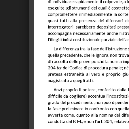
di individuare rapidamente il colpevole, a
eseguite, gli strumenti dei quali é costretto
compromettere irrimediabilmente la sorte d
quasi tutti alla presenza dei difensori d
interrogatori, sarebbero depositati presso
accompagna necessariamente anche l'istru
l'illegittimità costituzionale parziale dell
La differenza tra la fase dell'istruzion
quella precedente, che le ignora, non trova
di raccolta delle prove poiché la norma imp
304
ter
del Codice di procedura penale; né 
pretesa estraneità al vero e proprio giu
magistrato a quegli atti.
Anzi proprio il potere, conferito dalla 
difficile da cogliere) accentua l'incostitu
grado del procedimento, non può dipendere 
la fase preliminare in confronto con quella
avverta come, quanto alla nomina del difen
condotta dal P. M., e non l'art. 304, relativo