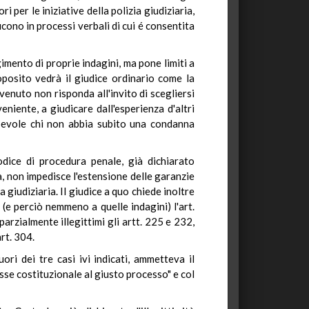
i per le iniziative della polizia giudiziaria,
ucono in processi verbali di cui é consentita
gimento di proprie indagini, ma pone limiti a
roposito vedrà il giudice ordinario come la
evenuto non risponda all'invito di scegliersi
niente, a giudicare dall'esperienza d'altri
olpevole chi non abbia subito una condanna
odice di procedura penale, già dichiarato
a, non impedisce l'estensione delle garanzie
 giudiziaria. Il giudice a quo chiede inoltre
 (e perciò nemmeno a quelle indagini) l'art.
rzialmente illegittimi gli artt. 225 e 232,
art. 304.
ri dei tre casi ivi indicati, ammetteva il
se costituzionale al giusto processo" e col