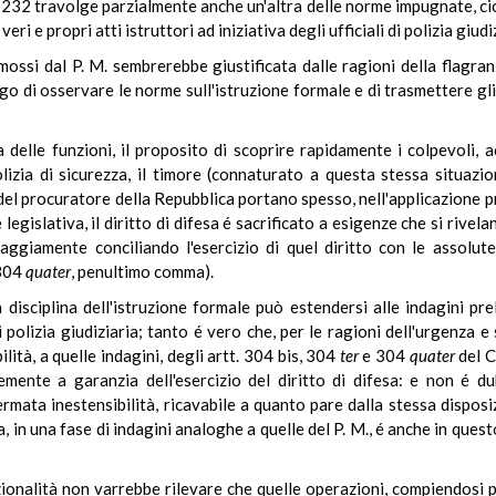
art. 232 travolge parzialmente anche un'altra delle norme impugnate, c
eri e propri atti istruttori ad iniziativa degli ufficiali di polizia giudi
mossi dal P. M. sembrerebbe giustificata dalle ragioni della flagran
igo di osservare le norme sull'istruzione formale e di trasmettere gl
 delle funzioni, il proposito di scoprire rapidamente i colpevoli, a
olizia di sicurezza, il timore (connaturato a questa stessa situazi
 del procuratore della Repubblica portano spesso, nell'applicazione pr
e legislativa, il diritto di difesa é sacrificato a esigenze che si rivela
saggiamente conciliando l'esercizio di quel diritto con le assolu
 304
quater
, penultimo comma).
isciplina dell'istruzione formale può estendersi alle indagini prel
 polizia giudiziaria; tanto é vero che, per le ragioni dell'urgenza 
bilità, a quelle indagini, degli artt. 304 bis, 304
ter
e 304
quater
del C
ente a garanzia dell'esercizio del diritto di difesa: e non é dub
ermata inestensibilità, ricavabile a quanto pare dalla stessa disposi
 in una fase di indagini analoghe a quelle del P. M., é anche in questo
zionalità non varrebbe rilevare che quelle operazioni, compiendosi p