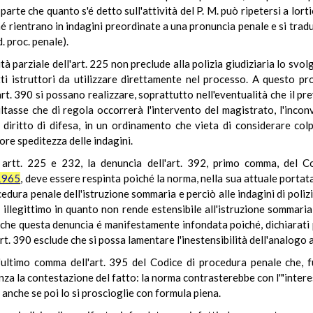
arte che quanto s'é detto sull'attività del P. M. può ripetersi a lortior
hé rientrano in indagini preordinate a una pronuncia penale e si trad
. proc. penale).
ità parziale dell'art. 225 non preclude alla polizia giudiziaria lo svol
tti istruttori da utilizzare direttamente nel processo. A questo p
l'art. 390 si possano realizzare, soprattutto nell'eventualità che il pr
tasse che di regola occorrerà l'intervento del magistrato, l'inconve
l diritto di difesa, in un ordinamento che vieta di considerare c
iore speditezza delle indagini.
li artt. 225 e 232, la denuncia dell'art. 392, primo comma, del C
 1965
, deve essere respinta poiché la norma, nella sua attuale portat
edura penale dell'istruzione sommaria e perciò alle indagini di polizia
 illegittimo in quanto non rende estensibile all'istruzione sommaria
he questa denuncia é manifestamente infondata poiché, dichiarati pa
art. 390 esclude che si possa lamentare l'inestensibilità dell'analogo 
'ultimo comma dell'art. 395 del Codice di procedura penale che, fuo
za la contestazione del fatto: la norma contrasterebbe con l'"interes
 anche se poi lo si proscioglie con formula piena.