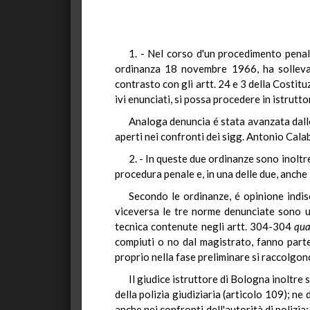
1. - Nel corso d'un procedimento penale
ordinanza 18 novembre 1966, ha sollevato
contrasto con gli artt. 24 e 3 della Costitu
ivi enunciati, si possa procedere in istrut
Analoga denuncia é stata avanzata dall
aperti nei confronti dei sigg. Antonio Cal
2. - In queste due ordinanze sono inoltre
procedura penale e, in una delle due, anche 
Secondo le ordinanze, é opinione indiscu
viceversa le tre norme denunciate sono u
tecnica contenute negli artt. 304-304
qua
compiuti o no dal magistrato, fanno parte 
proprio nella fase preliminare si raccolgono
Il giudice istruttore di Bologna inoltre
della polizia giudiziaria (articolo 109); n
anche nei confronti dell'autorità di polizia