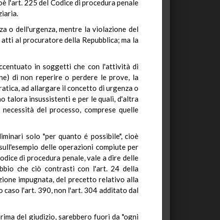
ioè l'art. 225 del Codice di procedura penale
ziaria.
za o dell'urgenza, mentre la violazione del
i atti al procuratore della Repubblica; ma la
ccentuato in soggetti che con l'attività di
one) di non reperire o perdere le prove, la
atica, ad allargare il concetto di urgenza o
no talora insussistenti e per le quali, d'altra
te necessità del processo, comprese quelle
iminari solo "per quanto é possibile", cioè
e sull'esempio delle operazioni compiute per
odice di procedura penale, vale a dire delle
bio che ciò contrasti con l'art. 24 della
zione impugnata, del precetto relativo alla
 caso l'art. 390, non l'art. 304 additato dal
rima del giudizio, sarebbero fuori da "ogni