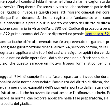
 interrogatori condotti febbrilmente nel clima d'allarme cagionato da
 a servirsi l'inquirente, l'assenza di vera collaborazione da parte dell'
el giudizio. Invece, se quegli stessi atti fossero compiuti nel cors
elle parti e i documenti, che ne registrano l'andamento e le conc
 la cancelleria a presidio d'un aperto esercizio del diritto di difes
zione sommaria in virtù dell'art. 390 del Codice di procedura pen
'art. 392, primo comma, del Codice di procedura penale (
sentenza n. 52
e sommaria, che offre al prevenuto (se c'é un prevenuto) le garanzie p
 adeguata giustificazione dinanzi all'art. 24, secondo comma, della C
ugnata si applica anche fuori dei casi che esigono rapidi interventi,
dalla natura delle operazioni, dato che esse non differiscono da quell
dizio, ché questo sarebbe un motivo troppo formalistico, per di 
legge al P. M., di compierli nella fase preparatoria invece che durant
zionalità della norma denunciata: l'ampiezza del diritto di difesa, ch
dalla mera discrezionalità dell'inquirente, portato dalla natura dell
 istruttoria. Il che ha avvertito esattamente l'ordinanza di rinvio. P
sore, la norma, che occorre applicare nella fase preparatoria, sia l
 a quella del giudice.