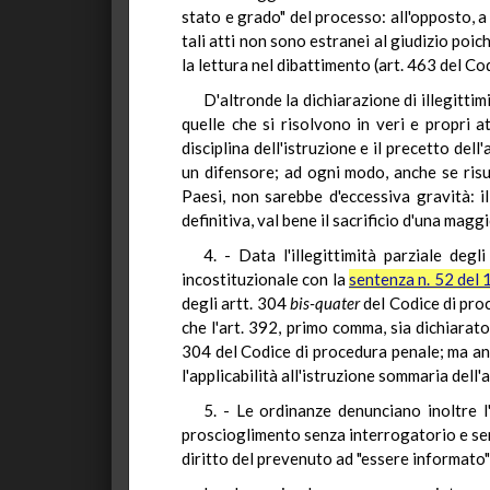
stato e grado" del processo: all'opposto, a p
tali atti non sono estranei al giudizio poic
la lettura nel dibattimento (art. 463 del Cod
D'altronde la dichiarazione di illegittim
quelle che si risolvono in veri e propri a
disciplina dell'istruzione e il precetto del
un difensore; ad ogni modo, anche se risul
Paesi, non sarebbe d'eccessiva gravità: i
definitiva, val bene il sacrificio d'una magg
4. - Data l'illegittimità parziale deg
incostituzionale con la
sentenza n. 52 del
degli artt. 304
bis-quater
del Codice di proc
che l'art. 392, primo comma, sia dichiarato
304 del Codice di procedura penale; ma anc
l'applicabilità all'istruzione sommaria dell'
5. - Le ordinanze denunciano inoltre l
proscioglimento senza interrogatorio e sen
diritto del prevenuto ad "essere informato"