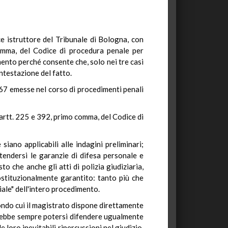
ce istruttore del Tribunale di Bologna, con
comma, del Codice di procedura penale per
amento perché consente che, solo nei tre casi
ntestazione del fatto.
67 emesse nel corso di procedimenti penali
i artt. 225 e 392, primo comma, del Codice di
siano applicabili alle indagini preliminari;
endersi le garanzie di difesa personale e
o che anche gli atti di polizia giudiziaria,
costituzionalmente garantito: tanto più che
iale" dell'intero procedimento.
econdo cui il magistrato dispone direttamente
dovrebbe sempre potersi difendere ugualmente
 loro inevitabili ripercussioni nel giudizio,