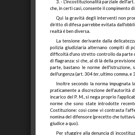
3. - L'incostituzionalità parziale dell'
che, in certi casi, consente il compimento di v
Qui la gravità degli interventi non pro
diritto di difesa parrebbe evitata dall'obbl
realtà é ben diversa.
La tensione derivante dalla delicatezza
polizia giudiziaria alternano compiti di p
difficoltà d'uno stretto controllo da parte
di flagranza: sì che, al di là della prevision
parte, bastano le norme dell'istruzione, 
dell'urgenza (art. 304
ter
, ultimo comma, e
Inoltre secondo la norma impugnata la d
praticamente a discrezione dell'autorità di
incarico del P. M., si nega proprio l'applica
norme che sono state introdotte recentem
Costituzione: così come vi contrasta l'aff
nomina del difensore (precetto che tuttavia,
giudice a quo).
Per sfuggire alla denuncia di incostitu