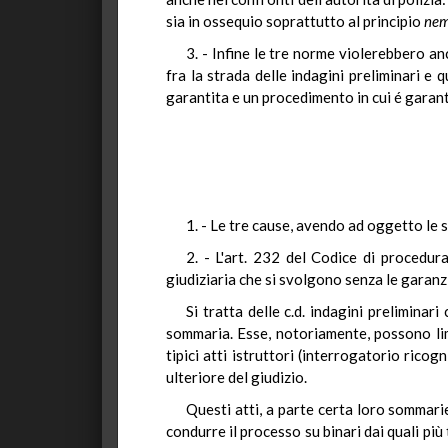
sia in ossequio soprattutto al principio
ne
3. - Infine le tre norme violerebbero an
fra la strada delle indagini preliminari e 
garantita e un procedimento in cui é garant
1. - Le tre cause, avendo ad oggetto le 
2. - L'art. 232 del Codice di procedur
giudiziaria che si svolgono senza le garanz
Si tratta delle c.d. indagini preliminari
sommaria. Esse, notoriamente, possono limi
tipici atti istruttori (interrogatorio rico
ulteriore del giudizio.
Questi atti, a parte certa loro sommari
condurre il processo su binari dai quali più 