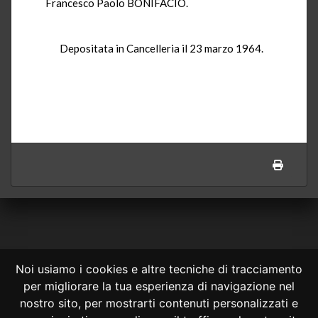
Francesco Paolo BONIFACIO.
Depositata in Cancelleria il 23 marzo 1964.
Noi usiamo i cookies e altre tecniche di tracciamento
per migliorare la tua esperienza di navigazione nel
CONSULTA ONLINE DAL 1995 -
NOTE LEGALI
nostro sito, per mostrarti contenuti personalizzati e