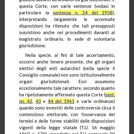
questa Corte, con varie sentenze (vedasi in
particolare la
sentenza n. 24 del 1958
),
interpretando largamente le accennate
disposizioni ha ritenuto che tali presupposti
sussistono anche nei procedimenti davanti al
magistrato ordinario, in sede di volontaria
giurisdizione.
Nella specie, ai fini di tale accertamento,
occorre anche tenere presente, che gli organi
elettivi degli enti autarchici (nella specie il
Consiglio comunale) non sono istituzionalmente
organi giurisdizionali. Essi assumono
eccezionalmente tale carattere, secondo quanto
ha ripetutamente affermato questa Corte (
sent.
nn. 42
,
43
e
44 del 1961
e varie ordinanze)
quando sono investiti delle controversie circa il
contenzioso elettorale, con l'osservanza dei
termini e delle forme stabiliti dalle disposizioni
vigenti della legge statale (T.U. 16 maggio
1960, n. 570), riprodotte nel T.U. regionale 20