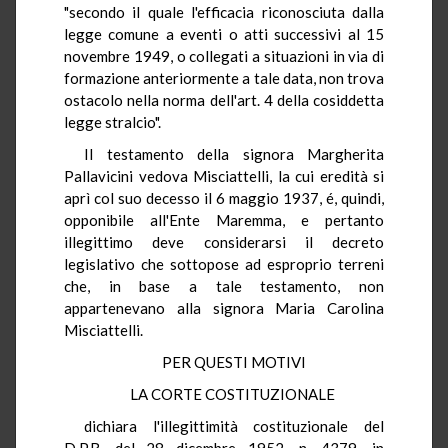
"secondo il quale l'efficacia riconosciuta dalla
legge comune a eventi o atti successivi al 15
novembre 1949, o collegati a situazioni in via di
formazione anteriormente a tale data, non trova
ostacolo nella norma dell'art. 4 della cosiddetta
legge stralcio".
Il testamento della signora Margherita
Pallavicini vedova Misciattelli, la cui eredità si
aprì col suo decesso il 6 maggio 1937, é, quindi,
opponibile all'Ente Maremma, e pertanto
illegittimo deve considerarsi il decreto
legislativo che sottopose ad esproprio terreni
che, in base a tale testamento, non
appartenevano alla signora Maria Carolina
Misciattelli.
PER QUESTI MOTIVI
LA CORTE COSTITUZIONALE
dichiara l'illegittimità costituzionale del
D.P.R. del 28 dicembre 1952, n. 4379, in