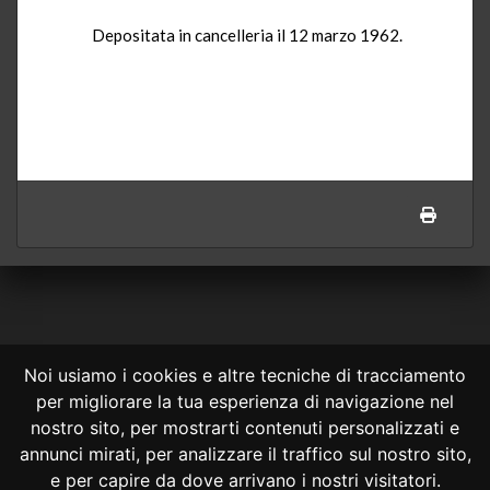
Depositata in cancelleria il 12 marzo 1962.
Noi usiamo i cookies e altre tecniche di tracciamento
per migliorare la tua esperienza di navigazione nel
CONSULTA ONLINE DAL 1995 -
NOTE LEGALI
nostro sito, per mostrarti contenuti personalizzati e
annunci mirati, per analizzare il traffico sul nostro sito,
Consulta OnLine non ha prodotto e non è responsabile per i contenuti e
le informazioni legali di siti collegati.
e per capire da dove arrivano i nostri visitatori.