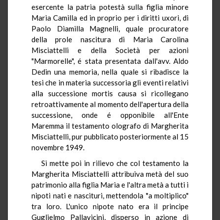
esercente la patria potestà sulla figlia minore
Maria Camilla ed in proprio per i diritti uxori, di
Paolo Diamilla Magnelli, quale procuratore
della prole nascitura di Maria Carolina
Misciattelli e della Società per azioni
"Marmorelle", é stata presentata dall'avv. Aldo
Dedin una memoria, nella quale si ribadisce la
tesi che in materia successoria gli eventi relativi
alla successione mortis causa si ricollegano
retroattivamente al momento dell'apertura della
successione, onde é opponibile all'Ente
Maremma il testamento olografo di Margherita
Misciattelli, pur pubblicato posteriormente al 15
novembre 1949.
Si mette poi in rilievo che col testamento la
Margherita Misciattelli attribuiva metà del suo
patrimonio alla figlia Maria e l'altra metà a tutti i
nipoti nati e nascituri, mettendola "a moltiplico"
tra loro. L'unico nipote nato era il principe
Guglielmo Pallavicini, disperso in azione di