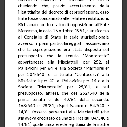
chiedendo che, previo accertamento della
illegittimità del decreto di espropriazione, esso
Ente fosse condannato alle relative restituzioni.
Richiamato un loro atto di opposizione all'Ente
Maremma, in data 15 ottobre 1951, e un ricorso
al Consiglio di Stato in sede giurisdizionale
avverso i piani particolareggiati, assumevano
che la espropriazione era stata disposta sul
presupposto che la tenuta "Montetosto"
appartenesse alla Misciattelli per 252, al
Pallavicini per 84 e alla Società "Marmorelle"
per 204/540, e la tenuta "Centocorvi" alla
Misciattelli per 42, al Pallavicini per 14 e alla
Società "Marmorelle" per 25/81, e sul
presupposto, altresì, che dei 252/540 della
prima tenuta e dei 42/81 della seconda,
168/540 e 28/81, rispettivamente 84/540 e
14/81 fossero pervenuti alla Misciattelli (che
già aveva ereditato da una zia i residui 84/540 e
14/81) quale unica erede legittima della madre