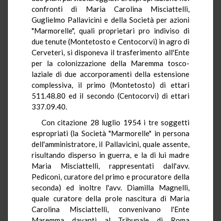
confronti di Maria Carolina Misciattelli,
Guglielmo Pallavicini e della Società per azioni
"Marmorelle", quali proprietari pro indiviso di
due tenute (Montetosto e Centocorvi) in agro di
Cerveteri, si disponeva il trasferimento all'Ente
per la colonizzazione della Maremma tosco-
laziale di due accorporamenti della estensione
complessiva, il primo (Montetosto) di ettari
511.48.80 ed il secondo (Centocorvi) di ettari
337.09.40.
Con citazione 28 luglio 1954 i tre soggetti
espropriati (la Società "Marmorelle" in persona
dell'amministratore, il Pallavicini, quale assente,
risultando disperso in guerra, e la di lui madre
Maria Misciattelli, rappresentati dall'avv.
Pediconi, curatore del primo e procuratore della
seconda) ed inoltre l'avv. Diamilla Magnelli,
quale curatore della prole nascitura di Maria
Carolina Misciattelli, convenivano l'Ente
Maremma davanti al Tribunale di Roma