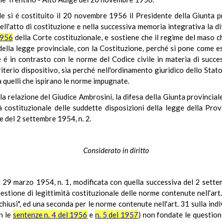
ale si é costituito il 20 novembre 1956 il Presidente della Giunta 
ell'atto di costituzione e nella successiva memoria integrativa la di
1956
della Corte costituzionale, e sostiene che il regime del maso 
della legge provinciale, con la Costituzione, perché si pone come ess
é é in contrasto con le norme del Codice civile in materia di succes
iterio dispositivo, sia perché nell'ordinamento giuridico dello St
a quelli che ispirano le norme impugnate.
la relazione del Giudice Ambrosini, la difesa della Giunta provincial
à costituzionale delle suddette disposizioni della legge della Pro
e del 2 settembre 1954, n. 2.
Considerato in diritto
l 29 marzo 1954, n. 1, modificata con quella successiva del 2 sette
uestione di legittimità costituzionale delle norme contenute nell'art
chiusi", ed una seconda per le norme contenute nell'art. 31 sulla indi
n le
sentenze n. 4 del 1956
e
n. 5 del 1957
) non fondate le questioni