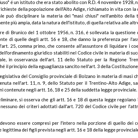
hiuso" é un istituto che era stato abolito con R.D. 4 novembre 1928, n
ichieste della popolazione dell'Alto Adige, richiamato in vita con la d
ale può disciplinare la materia dei "masi chiusi" nell'ambito della t
e più ampia, data la natura dell'istituto, di quella relativa alle alt
e di Brunico del 1 ottobre 1956, n. 316, é sollevata la questione d
nte di quelle degli artt. 16 e 18, che danno la preferenza per l'a
l'art. 25, comma primo, che consente all'assuntore di liquidare i coe
ell'ordinamento giuridico stabiliti nel Codice civile in materia di suc
ciale, in osservanza dell'art. 11 dello Statuto per la Regione Tr
é il principio della eguaglianza sancito nell'art. 3 della Costituzione
gislativa del Consiglio provinciale di Bolzano in materia di masi chi
nuta nell'art. 11, n. 9, dello Statuto per il Trentino-Alto Adige, sa
oni contenute negli artt. 16, 18 e 25 della suddetta legge provinciale.
liminare, si osserva che gli artt. 16 e 18 di questa legge regolano 
nessuno dei criteri adottati dall'art. 720 del Codice civile per l'attr
ni devono essere compresi per l'intero nella porzione di quello dei 
legittima dei figli prevista negli artt. 16 e 18 della legge provincial