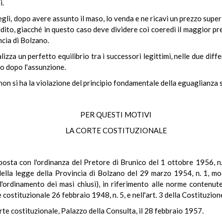
i.
gli, dopo avere assunto il maso, lo venda e ne ricavi un prezzo super
eddito, giacché in questo caso deve dividere coi coeredi il maggior 
ncia di Bolzano.
lizza un perfetto equilibrio tra i successori legittimi, nelle due dif
so dopo l'assunzione.
non si ha la violazione del principio fondamentale della eguaglianza sa
PER QUESTI MOTIVI
LA CORTE COSTITUZIONALE
sta con l'ordinanza del Pretore di Brunico del 1 ottobre 1956, n. 
ella legge della Provincia di Bolzano del 29 marzo 1954, n. 1, mo
l'ordinamento dei masi chiusi), in riferimento alle norme contenute
costituzionale 26 febbraio 1948, n. 5, e nell'art. 3 della Costituzio
rte costituzionale, Palazzo della Consulta, il 28 febbraio 1957.