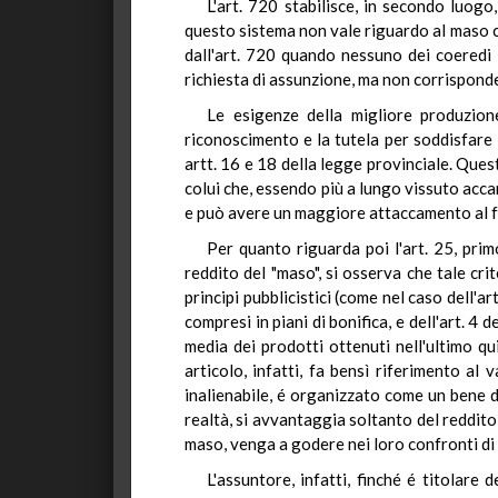
L'art. 720 stabilisce, in secondo luogo
questo sistema non vale riguardo al maso chiu
dall'art. 720 quando nessuno dei coeredi c
richiesta di assunzione, ma non corrisponde 
Le esigenze della migliore produzione
riconoscimento e la tutela per soddisfare l
artt. 16 e 18 della legge provinciale. Que
colui che, essendo più a lungo vissuto accan
e può avere un maggiore attaccamento al f
Per quanto riguarda poi l'art. 25, prim
reddito del "maso", si osserva che tale cri
principi pubblicistici (come nel caso dell'a
compresi in piani di bonifica, e dell'art. 4 
media dei prodotti ottenuti nell'ultimo qu
articolo, infatti, fa bensì riferimento a
inalienabile, é organizzato come un bene de
realtà, si avvantaggia soltanto del reddito 
maso, venga a godere nei loro confronti di u
L'assuntore, infatti, finché é titolare