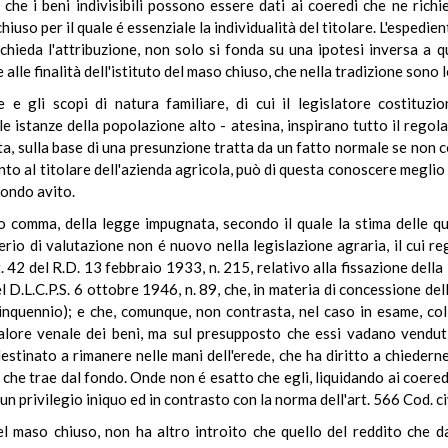
, che i beni indivisibili possono essere dati ai coeredi che ne ri
so per il quale é essenziale la individualità del titolare. L'espedient
hieda l'attribuzione, non solo si fonda su una ipotesi inversa a q
alle finalità dell'istituto del maso chiuso, che nella tradizione sono 
 e gli scopi di natura familiare, di cui il legislatore costituzi
e istanze della popolazione alto - atesina, inspirano tutto il regol
sta, sulla base di una presunzione tratta da un fatto normale se non
to al titolare dell'azienda agricola, può di questa conoscere meglio d
ondo avito.
o comma, della legge impugnata, secondo il quale la stima delle qu
terio di valutazione non é nuovo nella legislazione agraria, il cui 
rt. 42 del R.D. 13 febbraio 1933, n. 215, relativo alla fissazione della
del D.L.C.P.S. 6 ottobre 1946, n. 89, che, in materia di concessione delle
inquennio); e che, comunque, non contrasta, nel caso in esame, col 
l valore venale dei beni, ma sul presupposto che essi vadano vendut
stinato a rimanere nelle mani dell'erede, che ha diritto a chiederne
che trae dal fondo. Onde non é esatto che egli, liquidando ai coeredi
n privilegio iniquo ed in contrasto con la norma dell'art. 566 Cod. ci
 del maso chiuso, non ha altro introito che quello del reddito che 