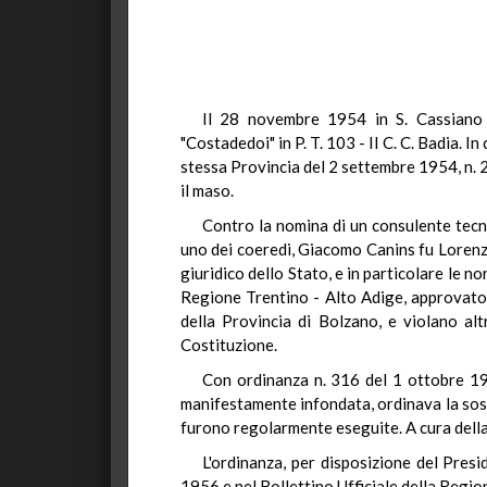
Il 28 novembre 1954 in S. Cassiano d
"Costadedoi" in P. T. 103 - II C. C. Badia. 
stessa Provincia del 2 settembre 1954, n. 2,
il maso.
Contro la nomina di un consulente tecn
uno dei coeredi, Giacomo Canins fu Lorenzo,
giuridico dello Stato, e in particolare le no
Regione Trentino - Alto Adige, approvato c
della Provincia di Bolzano, e violano altr
Costituzione.
Con ordinanza n. 316 del 1 ottobre 195
manifestamente infondata, ordinava la sospe
furono regolarmente eseguite. A cura della 
L'ordinanza, per disposizione del Presi
1956 e nel Bollettino Ufficiale della Regi