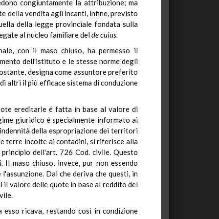
chiedono congiuntamente la attribuzione; ma
e della vendita agli incanti, infine, previsto
uella della legge provinciale fondata sulla
legate al nucleo familiare del
de cuius.
onale, con il maso chiuso, ha permesso il
amento dell'istituto e le stesse norme degli
 costante, designa come assuntore preferito
i altri il più efficace sistema di conduzione
ote ereditarie é fatta in base al valore di
regime giuridico é specialmente informato ai
 indennità della espropriazione dei territori
 terre incolte ai contadini, si riferisce alla
principio dell'art. 726 Cod. civile. Questo
i. Il maso chiuso, invece, pur non essendo
 l'assunzione. Dal che deriva che questi, in
 il valore delle quote in base al reddito del
vile.
da esso ricava, restando così in condizione