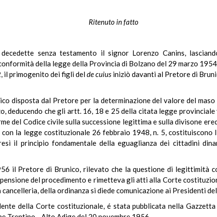
Ritenuto in fatto
ecedette senza testamento il signor Lorenzo Canins, lasciando 
In conformità della legge della Provincia di Bolzano del 29 marzo 1954
 il primogenito dei figli del
de cuius
iniziò davanti al Pretore di Brun
ico disposta dal Pretore per la determinazione del valore del mas
 deducendo che gli artt. 16, 18 e 25 della citata legge provinciale 
rme del Codice civile sulla successione legittima e sulla divisone eredi
on la legge costituzionale 26 febbraio 1948, n. 5, costituiscono lim
esì il principio fondamentale della eguaglianza dei cittadini dina
6 il Pretore di Brunico, rilevato che la questione di legittimità c
nsione del procedimento e rimetteva gli atti alla Corte costituziona
cancelleria, della ordinanza si diede comunicazione ai Presidenti de
dente della Corte costituzionale, é stata pubblicata nella Gazzett
one Trentino - Alto Adige del 20 novembre 1956.