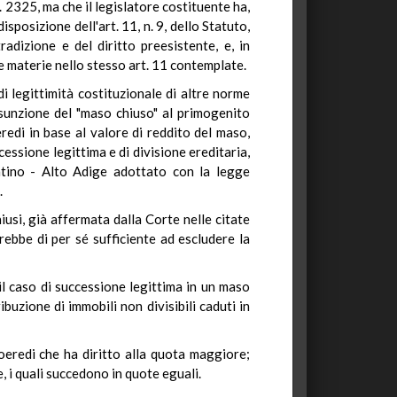
. 2325, ma che il legislatore costituente ha,
isposizione dell'art. 11, n. 9, dello Statuto,
radizione e del diritto preesistente, e, in
re materie nello stesso art. 11 contemplate.
i legittimità costituzionale di altre norme
ssunzione del "maso chiuso" al primogenito
redi in base al valore di reddito del maso,
cessione legittima e di divisione ereditaria,
entino - Alto Adige adottato con la legge
.
usi, già affermata dalla Corte nelle citate
rebbe di per sé sufficiente ad escludere la
il caso di successione legittima in un maso
ibuzione di immobili non divisibili caduti in
coeredi che ha diritto alla quota maggiore;
e, i quali succedono in quote eguali.