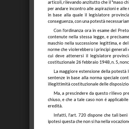
articoli, rilevando anzitutto che il "maso c
per andare incontro alle aspirazioni e alle r
in base alla quale il legislatore provinci
conseguenza, con una potestà necessariament
Con l'ordinanza ora in esame del Pretor
contenute nella stessa legge, e precisame
maschio nella successione legittima, e del
norme che violerebbero i principi generali d
cui deve attenersi il legislatore provin
costituzionale 26 febbraio 1948, n. 5, nonch
La maggiore estensione della potestà le
sentenze in base alla norma speciale conte
illegittimità costituzionale delle disposizi
Ma, a prescindere da questo rilievo pre
chiuso, e che a tale caso non é applicabile 
eredità.
Infatti, l'art. 720 dispone che tali be
ipotesi questa che non si ha nella vocazione 