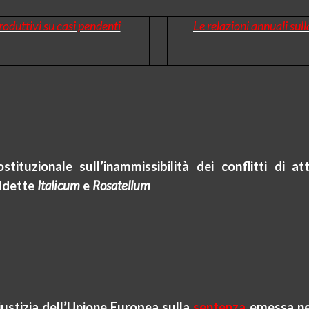
troduttivi su casi pendenti
Le relazioni annuali sul
ituzionale sull’inammissibilità dei conflitti di at
iddette
Italicum
e
Rosatellum
ustizia dell’Unione Europea sulla
sentenza
emessa nel