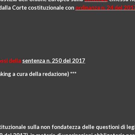
 dalla Corte costituzionale con
ordinanza n. 24 del 201
ossi della
sentenza n. 250 del 2017
nking
a cura della redazione) ***
tuzionale sulla non fondatezza delle questioni di leg