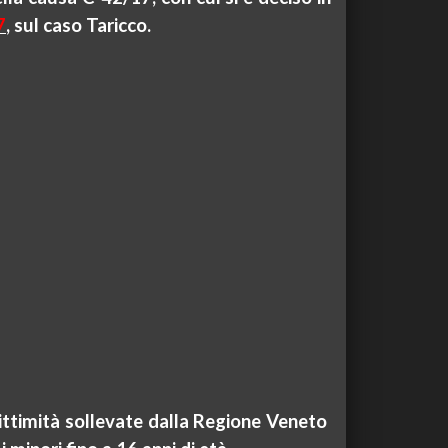
7
, sul caso
Taricco
.
ittimità sollevate dalla Regione
Veneto