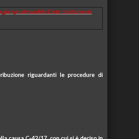
la giurisprudenza della Corte costituzionale
tribuzione riguardanti le procedure di
la causa C-42/17, con cui si è deciso in