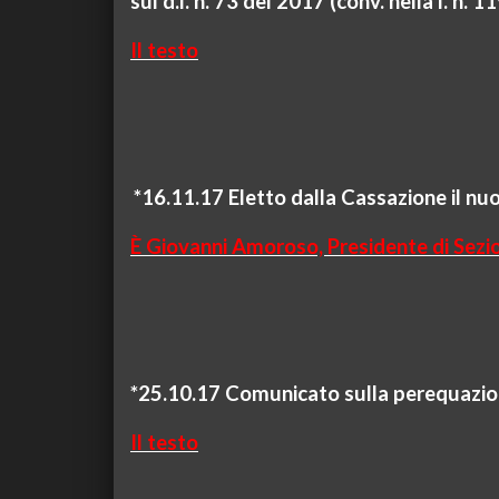
sul
d.l.
n. 73 del 2017 (
conv
.
nella
l. n. 1
Il testo
*16.11.17 Eletto dalla Cassazione il nu
È Giovanni Amoroso, Presidente di Sezi
*25.10.17 Comunicato sulla perequazion
Il testo