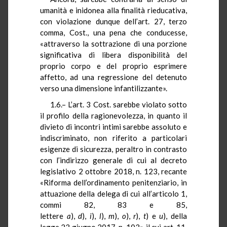
umanità e inidonea alla finalità rieducativa,
con violazione dunque dell’art. 27, terzo
comma, Cost., una pena che conducesse,
«attraverso la sottrazione di una porzione
significativa di libera disponibilità del
proprio corpo e del proprio esprimere
affetto, ad una regressione del detenuto
verso una dimensione infantilizzante».
1.6.– L’art. 3 Cost. sarebbe violato sotto
il profilo della ragionevolezza, in quanto il
divieto di incontri intimi sarebbe assoluto e
indiscriminato, non riferito a particolari
esigenze di sicurezza, peraltro in contrasto
con l’indirizzo generale di cui al decreto
legislativo 2 ottobre 2018, n. 123, recante
«Riforma dell’ordinamento penitenziario, in
attuazione della delega di cui all’articolo 1,
commi 82, 83 e 85,
lettere
a
),
d
),
i
),
l
),
m
),
o
),
r
),
t
) e
u
), della
legge 23 giugno 2017, n. 103», il cui art. 11,