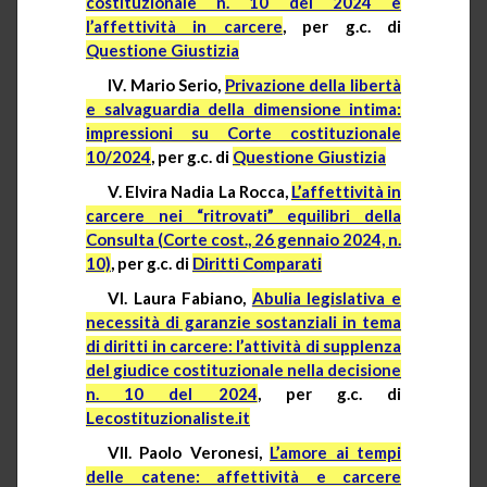
costituzionale n. 10 del 2024 e
l’affettività in carcere
, per g.c. di
Questione Giustizia
IV. Mario Serio,
Privazione della libertà
e salvaguardia della dimensione intima:
impressioni su Corte costituzionale
10/2024
, per g.c. di
Questione Giustizia
V. Elvira Nadia La Rocca,
L’affettività in
carcere nei “ritrovati” equilibri della
Consulta (Corte cost., 26 gennaio 2024, n.
10)
, per g.c. di
Diritti Comparati
VI. Laura Fabiano,
Abulia legislativa e
necessità di garanzie sostanziali in tema
di diritti in carcere: l’attività di supplenza
del giudice costituzionale nella decisione
n. 10 del 2024
, per g.c. di
Lecostituzionaliste.it
VII. Paolo Veronesi,
L’amore ai tempi
delle catene: affettività e carcere