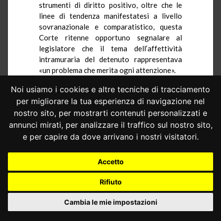
strumenti di diritto positivo, oltre che le
linee di tendenza manifestatesi a livello
sovranazionale e comparatistico, questa
Corte ritenne opportuno segnalare al
legislatore che il tema dell’affettività
intramuraria del detenuto rappresentava
«un problema che merita ogni attenzione».
2.3.– Nel tempo trascorso dalla
Noi usiamo i cookies e altre tecniche di tracciamento
pubblicazione della
sentenza n. 301 del
per migliorare la tua esperienza di navigazione nel
2012
, l’ordinamento penitenziario ha
nostro sito, per mostrarti contenuti personalizzati e
registrato significative innovazioni, che
annunci mirati, per analizzare il traffico sul nostro sito,
delineano oggi un quadro normativo ben
e per capire da dove arrivano i nostri visitatori.
differente da quello di allora.
In particolare, è emersa un’indicazione
Accetto
specifica circa le relazioni qualificate della
persona detenuta, meritevoli e bisognose di
Rifiuto
una considerazione differenziata anche
“dentro le mura”, quindi proprio sull’aspetto
Cambia le mie impostazioni
particolare che aveva indotto questa Corte
a ritenere impraticabile l’adozione di una