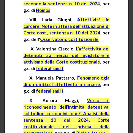
secondo la sentenza n. 10 del 2024
, per
g.c. di
Nomos
VIII. Ilaria Giugni,
Affettività in
carcere. Note in attesa dell’attuazione di
Corte cost., sentenza n. 10 del 2024
, per
g.c. dell'
Osservatorio costituzionale
IX. Valentina Ciaccio,
L’affettività dei
detenuti tra inerzia del legislatore e
attivismo della Corte costituzionale
, per
g.c. di
federalismi.it
X. Manuela Pattarro,
Fenomenologia
di un diritto: l’affettività in carcere
, per
g.c. di
federalismi.it
XI. Aurora Maggi,
Verso il
riconoscimento dell’intimità detentiva:
solitudine o condivisione? Analisi della
sentenza 10 del 2024, Corte
costituzionale, nel prisma della
comparazione
, per g.c. di
Biolaw Journal -