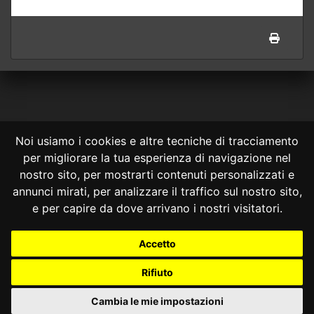
Noi usiamo i cookies e altre tecniche di tracciamento
per migliorare la tua esperienza di navigazione nel
CONSULTA ONLINE DAL 1995 -
NOTE LEGALI
nostro sito, per mostrarti contenuti personalizzati e
annunci mirati, per analizzare il traffico sul nostro sito,
Consulta OnLine non ha prodotto e non è responsabile per i contenuti e
le informazioni legali di siti collegati.
e per capire da dove arrivano i nostri visitatori.
La consultazione di questi o del materiale contenuto nel sito non
costituisce una relazione di consulenza legale.
Accetto
Nessuno deve confidare o agire in base alle informazioni disponibili in
questo sito senza una consulenza legale professionale.
Rifiuto
info@giurcost.org
|
Giurisprudenza Costituzionale
|
Consulta OnLine
|
@giurcost
Cambia le mie impostazioni