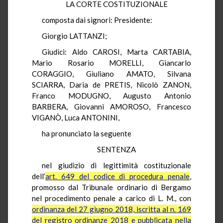
LA CORTE COSTITUZIONALE
composta dai signori: Presidente:
Giorgio LATTANZI;
Giudici: Aldo CAROSI, Marta CARTABIA,
Mario Rosario MORELLI, Giancarlo
CORAGGIO, Giuliano AMATO, Silvana
SCIARRA, Daria de PRETIS, Nicolò ZANON,
Franco MODUGNO, Augusto Antonio
BARBERA, Giovanni AMOROSO, Francesco
VIGANÒ, Luca ANTONINI,
ha pronunciato la seguente
SENTENZA
nel giudizio di legittimità costituzionale
dell’
art. 649 del codice di procedura penale
,
promosso dal Tribunale ordinario di Bergamo
nel procedimento penale a carico di L. M., con
ordinanza del 27 giugno 2018, iscritta al n. 169
del registro ordinanze 2018 e pubblicata nella