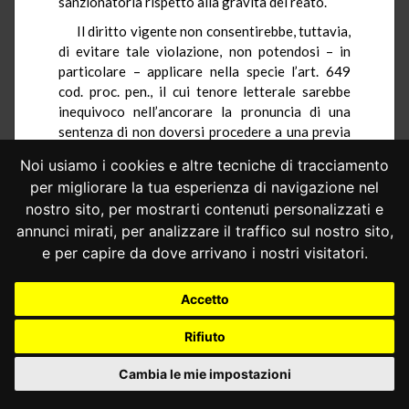
sanzionatoria rispetto alla gravità del reato.
Il diritto vigente non consentirebbe, tuttavia,
di evitare tale violazione, non potendosi – in
particolare – applicare nella specie l’art. 649
cod. proc. pen., il cui tenore letterale sarebbe
inequivoco nell’ancorare la pronuncia di una
sentenza di non doversi procedere a una previa
sentenza irrevocabile sullo stesso fatto,
Noi usiamo i cookies e altre tecniche di tracciamento
pronunciata da altro giudice penale. Di qui la
per migliorare la tua esperienza di navigazione nel
richiesta a questa Corte di estendere,
nostro sito, per mostrarti contenuti personalizzati e
attraverso una pronuncia additiva, l’ambito
annunci mirati, per analizzare il traffico sul nostro sito,
applicativo dell’art. 649 cod. proc. pen.
all’ipotesi, che qui viene in rilievo, in cui
e per capire da dove arrivano i nostri visitatori.
l’imputato sia già stato punito per lo stesso
fatto in via amministrativa con una sanzione
Accetto
amministrativa definitiva dal carattere
“punitivo”, come quella prevista dall’art. 13,
Rifiuto
comma 1, del d.lgs. n. 471 del 1997.
Cambia le mie impostazioni
1.2.– Il giudice a quo ritiene, inoltre, che
l’inapplicabilità dell’art. 649 cod. proc. pen. alle