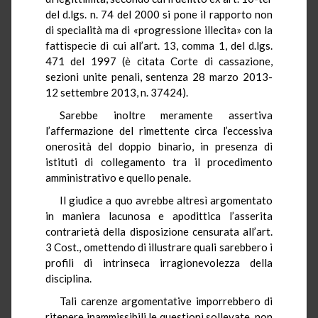
del d.lgs. n. 74 del 2000 si pone il rapporto non
di specialità ma di «progressione illecita» con la
fattispecie di cui all’art. 13, comma 1, del d.lgs.
471 del 1997 (è citata Corte di cassazione,
sezioni unite penali, sentenza 28 marzo 2013-
12 settembre 2013, n. 37424).
Sarebbe inoltre meramente assertiva
l’affermazione del rimettente circa l’eccessiva
onerosità del doppio binario, in presenza di
istituti di collegamento tra il procedimento
amministrativo e quello penale.
Il giudice a quo avrebbe altresì argomentato
in maniera lacunosa e apodittica l’asserita
contrarietà della disposizione censurata all’art.
3 Cost., omettendo di illustrare quali sarebbero i
profili di intrinseca irragionevolezza della
disciplina.
Tali carenze argomentative imporrebbero di
ritenere inammissibili le questioni sollevate, non