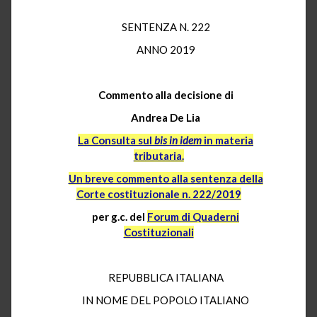
SENTENZA N. 222
ANNO 2019
Commento alla decisione di
Andrea De Lia
La Consulta sul
bis in idem
in materia
tributaria.
Un breve commento alla sentenza della
Corte costituzionale n. 222/2019
per g.c. del
Forum di Quaderni
Costituzionali
REPUBBLICA ITALIANA
IN NOME DEL POPOLO ITALIANO