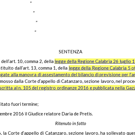
NON ”
UGNO ”
BARBERA ”
RETTI ”
SENTENZA
 dell’art. 10, comma 2, della
legge della Regione Calabria 26 luglio 19
tituito dall’art. 13, comma 1, della
legge della Regione Calabria 5 ot
gate alla manovra di assestamento del bilancio di previsione per l’an
omosso dalla Corte d’appello di Catanzaro, sezione lavoro, nel proc
critta al n. 105 del registro ordinanze 2016 e pubblicata nella Gazz
sitato fuori termine;
vembre 2016 il Giudice relatore Daria de Pretis.
Ritenuto in fatto
la Corte d’appello di Catanzaro, sezione lavoro, ha sollevato questi