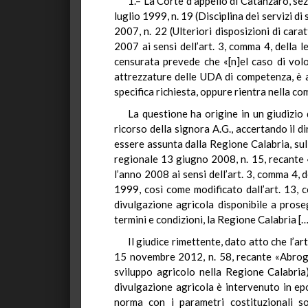
1.– La Corte d’appello di Catanzaro, sez
luglio 1999, n. 19 (Disciplina dei servizi d
2007, n. 22 (Ulteriori disposizioni di car
2007 ai sensi dell’art. 3, comma 4, della 
censurata prevede che «[n]el caso di volo
attrezzature delle UDA di competenza, è a
specifica richiesta, oppure rientra nella c
La questione ha origine in un giudizio
ricorso della signora A.G., accertando il d
essere assunta dalla Regione Calabria, sull
regionale 13 giugno 2008, n. 15, recante 
l’anno 2008 ai sensi dell’art. 3, comma 4, d
1999, così come modificato dall’art. 13, 
divulgazione agricola disponibile a pros
termini e condizioni, la Regione Calabria […
Il giudice rimettente, dato atto che l’a
15 novembre 2012, n. 58, recante «Abrogazi
sviluppo agricolo nella Regione Calabria)
divulgazione agricola è intervenuto in epo
norma con i parametri costituzionali so