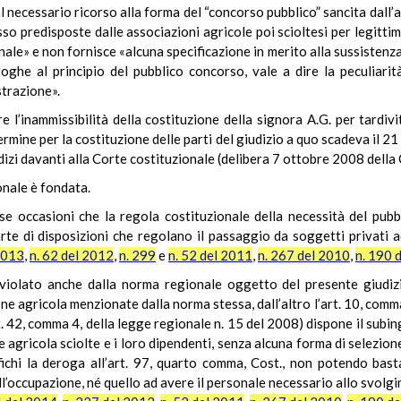
necessario ricorso alla forma del “concorso pubblico” sancita dall’ar
o predisposte dalle associazioni agricole poi scioltesi per legittima
le» e non fornisce «alcuna specificazione in merito alla sussistenza 
ghe al principio del pubblico concorso, vale a dire la peculiarità
strazione».
re l’inammissibilità della costituzione della signora A.G. per tardivi
rmine per la costituzione delle parti del giudizio a quo scadeva il 2
udizi davanti alla Corte costituzionale (delibera 7 ottobre 2008 della
onale è fondata.
 occasioni che la regola costituzionale della necessità del pubbl
te di disposizioni che regolano il passaggio da soggetti privati ad
2013
,
n. 62 del 2012
,
n. 299
e
n. 52 del 2011
,
n. 267 del 2010
,
n. 190 
 violato anche dalla norma regionale oggetto del presente giudizio
one agricola menzionate dalla norma stessa, dall’altro l’art. 10, comm
. 42, comma 4, della legge regionale n. 15 del 2008) dispone il subi
e agricola sciolte e i loro dipendenti, senza alcuna forma di selezio
fichi la deroga all’art. 97, quarto comma, Cost., non potendo bast
ell’occupazione, né quello ad avere il personale necessario allo svolgi