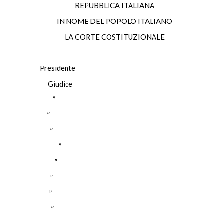
REPUBBLICA ITALIANA
IN NOME DEL POPOLO ITALIANO
LA CORTE COSTITUZIONALE
Presidente
OLO Giudice
TANZI ”
OSI ”
ABIA ”
MORELLI ”
AGGIO ”
MATO ”
ARRA ”
ETIS ”