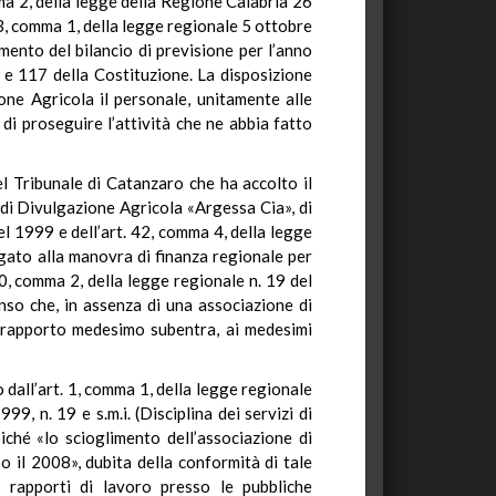
mma 2, della legge della Regione Calabria 26
 13, comma 1, della legge regionale 5 ottobre
mento del bilancio di previsione per l’anno
7 e 117 della Costituzione. La disposizione
one Agricola il personale, unitamente alle
i proseguire l’attività che ne abbia fatto
l Tribunale di Catanzaro che ha accolto il
e di Divulgazione Agricola «Argessa Cia», di
el 1999 e dell’art. 42, comma 4, della legge
gato alla manovra di finanza regionale per
 10, comma 2, della legge regionale n. 19 del
nso che, in assenza di una associazione di
l rapporto medesimo subentra, ai medesimi
 dall’art. 1, comma 1, della legge regionale
, n. 19 e s.m.i. (Disciplina dei servizi di
iché «lo scioglimento dell’associazione di
o il 2008», dubita della conformità di tale
e rapporti di lavoro presso le pubbliche