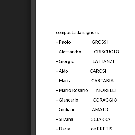
composta dai signori:
- Paolo GROSSI 
- Alessandro CRISCU
- Giorgio LAT
- Aldo CAR
- Marta CART
- Mario Rosario 
- Giancarlo COR
- Giuliano A
- Silvana SCI
- Daria de PR