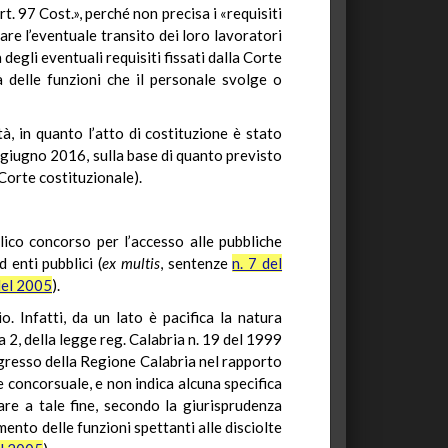
t. 97 Cost.», perché non precisa i «requisiti
re l’eventuale transito dei loro lavoratori
degli eventuali requisiti fissati dalla Corte
 delle funzioni che il personale svolge o
tà, in quanto l’atto di costituzione è stato
1 giugno 2016, sulla base di quanto previsto
 Corte costituzionale).
ico concorso per l’accesso alle pubbliche
 enti pubblici (
ex multis
, sentenze
n. 7 del
del 2005
).
. Infatti, da un lato è pacifica la natura
a 2, della legge reg. Calabria n. 19 del 1999
ngresso della Regione Calabria nel rapporto
ne concorsuale, e non indica alcuna specifica
are a tale fine, secondo la giurisprudenza
mento delle funzioni spettanti alle disciolte