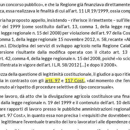
un concorso pubblico», e che la Regione già finanziava direttamente 
a, essa realizzava le finalità di cui all’art. 11 LR 19/1999, ossia comp
a ha proposto appello, insistendo – riferisce il rimettente – sull’ill
9 del 1999 (come sostituito dall’art. 13, comma 1, della legge re
 legge regionale n. 15 del 2008) per violazione dell’art. 97 della Cos
 comma 1, della legge regionale 15 novembre 2012, n. 58, recante «A
m.i. (Disciplina dei servizi di sviluppo agricolo nella Regione Cal
versione risultante dalla modifica operata con il citato art. 1
art. 42, comma 4, della legge regionale n. 15 del 2008, poiché «lo sc
l’entrata in vigore dell’art. l L.R. 58/2012 […] e dopo il 2008».
a della questione di legittimità costituzionale, il giudice a quo ritie
sia in contrasto con gli
artt. 97
e
117 Cost.
, «dal momento che l’en
uto al rispetto di procedure selettive di tipo concorsuale».
e lavoro, dà atto che la divulgazione agricola costituisce una fin
 dalla legge regionale n. 19 del 1999 e il contenuto dell’art. 10 del
are rapporti di lavoro presso le pubbliche amministrazioni regional
’art. 97 Cost.», in quanto essa non precisa i «requisiti che dovrebbe
r legittimare l’eventuale transito dei loro lavoratori alle dipendenze