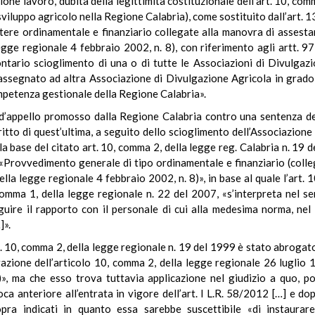
ione lavoro, dubita della legittimità costituzionale dell’art. 10, co
i sviluppo agricolo nella Regione Calabria), come sostituito dall’art.
attere ordinamentale e finanziario collegate alla manovra di assesta
legge regionale 4 febbraio 2002, n. 8), con riferimento agli artt. 9
ntario scioglimento di una o di tutte le Associazioni di Divulgazi
ssegnato ad altra Associazione di Divulgazione Agricola in grado d
ompetenza gestionale della Regione Calabria».
 d’appello promosso dalla Regione Calabria contro una sentenza de
iritto di quest’ultima, a seguito dello scioglimento dell’Associazion
a base del citato art. 10, comma 2, della legge reg. Calabria n. 19 d
«Provvedimento generale di tipo ordinamentale e finanziario (colle
ella legge regionale 4 febbraio 2002, n. 8)», in base al quale l’art.
comma 1, della legge regionale n. 22 del 2007, «s’interpreta nel se
eguire il rapporto con il personale di cui alla medesima norma, ne
]».
rt. 10, comma 2, della legge regionale n. 19 del 1999 è stato abrogato
one dell’articolo 10, comma 2, della legge regionale 26 luglio 1999
», ma che esso trova tuttavia applicazione nel giudizio a quo, po
ca anteriore all’entrata in vigore dell’art. l L.R. 58/2012 […] e dop
pra indicati in quanto essa sarebbe suscettibile «di instaurar