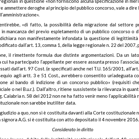
e regionali in questione «non forniscono alcuna specificazione in meri
e ammettere deroghe al principio del pubblico concorso, vale a dire l
ll’amministrazione».
entirebbe, «di fatto, la possibilità della migrazione dal settore p
 in mancanza del previo espletamento di un pubblico concorso o d
dichiara non manifestamente infondata la questione di legittimità 
dificato dall’art. 13, comma 1, della legge regionale n. 22 del 2007, 
one, il rimettente formula due distinte argomentazioni. Da un lat
va cui ha partecipato l’appellante per essere assunta presso l’associ
issati dall’art. 97 Cost. (e specificati anche nel T.U. 165/2001, all’art
ssequio agli artt. 3 e 51 Cost., avrebbero consentito un’adeguata con
ione al bando di indizione di un concorso pubblico» (requisiti che
iale o nel B.u.r.). Dall’altro, ritiene sussistente la rilevanza in quan
 Calabria n. 58 del 2012 non ne ha fatto venir meno l’applicabilità n
tuzionale non sarebbe inutiliter data.
giudizio a quo, non si è costituita davanti alla Corte costituzionale 
La signora A.G. si è costituita con atto depositato il 4 novembre 2016.
Considerato in diritto