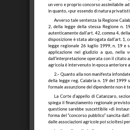
un vero e proprio concorso assimilabile ad 
in quanto, «pur essendo di natura privatistic
Avverso tale sentenza la Regione Calabri
2, della legge della stessa Regione n. 1
autenticamente dall’art. 42, comma 4, della
disposizione è stata abrogata dall’art. 1,
legge regionale 26 luglio 1999, n. 19 e s.
applicazione nel giudizio a quo, nella 
dall’interpretazione operata con il citato 
agricola è intervenuto in epoca anteriore al
2.– Quanto alla non manifesta infondatezz
della legge reg. Calabria n. 19 del 1999 
formale assunzione del dipendente non è ten
La Corte d’appello di Catanzaro, sezion
spiega il finanziamento regionale previsto
questione sarebbe suscettibile «di instaur
forma del “concorso pubblico” sancita dall
dalle associazioni agricole poi scioltesi pe