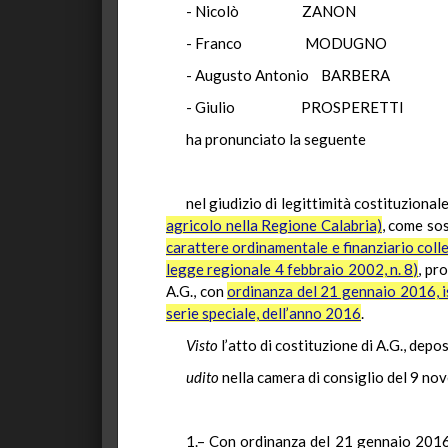
- Nicolò ZA
- Franco MOD
- Augusto Antonio 
- Giulio PROSPE
ha pronunciato la seguente
nel giudizio di legittimità costituzionale
agricolo nella Regione Calabria)
, come sos
carattere ordinamentale e finanziario colle
legge regionale 4 febbraio 2002, n. 8)
, pr
A.G., con
ordinanza del 21 gennaio 2016, is
serie speciale, dell’anno 2016
.
Visto
l’atto di costituzione di A.G., depo
udito
nella camera di consiglio del 9 no
1.– Con ordinanza del 21 gennaio 2016, 