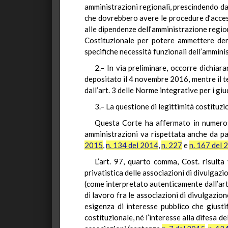
amministrazioni regionali, prescindendo dal 
che dovrebbero avere le procedure d’access
alle dipendenze dell’amministrazione regiona
Costituzionale per potere ammettere dero
specifiche necessità funzionali dell’ammini
2.– In via preliminare, occorre dichiara
depositato il 4 novembre 2016, mentre il te
dall’art. 3 delle Norme integrative per i gi
3.– La questione di legittimità costituzi
Questa Corte ha affermato in numerose
amministrazioni va rispettata anche da par
2015
,
n. 134 del 2014
,
n. 227
e
n. 167 del 
L’art. 97, quarto comma, Cost. risulta
privatistica delle associazioni di divulgazi
(come interpretato autenticamente dall’art
di lavoro fra le associazioni di divulgazion
esigenza di interesse pubblico che giusti
costituzionale, né l’interesse alla difesa d