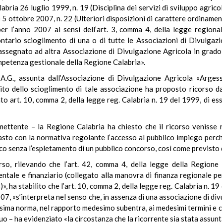
bria 26 luglio 1999, n. 19 (Disciplina dei servizi di sviluppo agric
e 5 ottobre 2007, n. 22 (Ulteriori disposizioni di carattere ordinamen
er l’anno 2007 ai sensi dell’art. 3, comma 4, della legge regiona
ntario scioglimento di una o di tutte le Associazioni di Divulgazi
ssegnato ad altra Associazione di Divulgazione Agricola in grado d
ompetenza gestionale della Regione Calabria».
a A.G., assunta dall’Associazione di Divulgazione Agricola «Arg
to dello scioglimento di tale associazione ha proposto ricorso da
tato art. 10, comma 2, della legge reg. Calabria n. 19 del 1999, di e
rimettente – la Regione Calabria ha chiesto che il ricorso venisse
rasto con la normativa regolante l’accesso al pubblico impiego perc
ico senza l’espletamento di un pubblico concorso, così come previsto d
corso, rilevando che l’art. 42, comma 4, della legge della Region
ale e finanziario (collegato alla manovra di finanza regionale per
», ha stabilito che l’art. 10, comma 2, della legge reg. Calabria n. 19
07, «s’interpreta nel senso che, in assenza di una associazione di di
desima norma, nel rapporto medesimo subentra, ai medesimi termini e co
 quo – ha evidenziato «la circostanza che la ricorrente sia stata assu