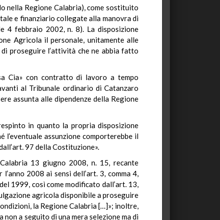
olo nella Regione Calabria), come sostituito
tale e finanziario collegate alla manovra di
le 4 febbraio 2002, n. 8). La disposizione
one Agricola il personale, unitamente alle
i proseguire l’attività che ne abbia fatto
essa Cia» con contratto di lavoro a tempo
vanti al Tribunale ordinario di Catanzaro
ssere assunta alle dipendenze della Regione
 respinto in quanto la propria disposizione
hé l’eventuale assunzione comporterebbe il
all’art. 97 della Costituzione».
e Calabria 13 giugno 2008, n. 15, recante
 l’anno 2008 ai sensi dell’art. 3, comma 4,
 del 1999, così come modificato dall’art. 13,
vulgazione agricola disponibile a proseguire
ndizioni, la Regione Calabria […]»; inoltre,
nta non a seguito di una mera selezione ma di