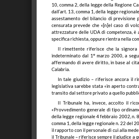
10, comma 2, della legge della Regione Cala
dall’art. 13, comma 1, della legge regional
assestamento del bilancio di previsione p
censurata prevede che «[n]el caso di volo
attrezzature delle UDA di competenza, è a
specifica richiesta, oppure rientra nella c
Il rimettente riferisce che la signor
indeterminato dal 1° marzo 2000, a segui
affermando di avere diritto, in base al ci
Calabria.
In tale giudizio – riferisce ancora il 
legislativa sarebbe stata «in aperto cont
transito dal settore privato a quello pubbl
Il Tribunale ha, invece, accolto il ri
«Provvedimento generale di tipo ordinament
della legge regionale 4 febbraio 2002, n. 8)
comma 1, della legge regionale n. 22 del 20
il rapporto con il personale di cui alla me
il Tribunale – riferisce sempre il giudice a