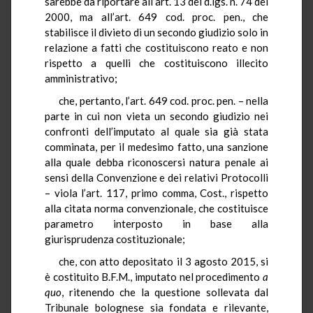
sarebbe da riportare all’art. 13 del d.lgs. n. 74 del
2000, ma all’art. 649 cod. proc. pen., che
stabilisce il divieto di un secondo giudizio solo in
relazione a fatti che costituiscono reato e non
rispetto a quelli che costituiscono illecito
amministrativo;
che, pertanto, l’art. 649 cod. proc. pen. – nella
parte in cui non vieta un secondo giudizio nei
confronti dell’imputato al quale sia già stata
comminata, per il medesimo fatto, una sanzione
alla quale debba riconoscersi natura penale ai
sensi della Convenzione e dei relativi Protocolli
– viola l’art. 117, primo comma, Cost., rispetto
alla citata norma convenzionale, che costituisce
parametro interposto in base alla
giurisprudenza costituzionale;
che, con atto depositato il 3 agosto 2015, si
è costituito B.F.M., imputato nel procedimento
a
quo
, ritenendo che la questione sollevata dal
Tribunale bolognese sia fondata e rilevante,