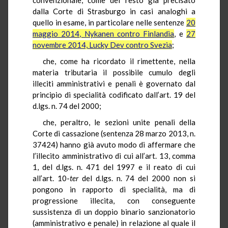
dalla Corte di Strasburgo in casi analoghi a
quello in esame, in particolare nelle sentenze
20
maggio 2014, Nykanen contro Finlandia
, e
27
novembre 2014, Lucky Dev contro Svezia
;
che, come ha ricordato il rimettente, nella
materia tributaria il possibile cumulo degli
illeciti amministrativi e penali è governato dal
principio di specialità codificato dall’art. 19 del
d.lgs. n. 74 del 2000;
che, peraltro, le sezioni unite penali della
Corte di cassazione (sentenza 28 marzo 2013, n.
37424) hanno già avuto modo di affermare che
l’illecito amministrativo di cui all’art. 13, comma
1, del d.lgs. n. 471 del 1997 e il reato di cui
all’art. 10-
ter
del d.lgs. n. 74 del 2000 non si
pongono in rapporto di specialità, ma di
progressione illecita, con conseguente
sussistenza di un doppio binario sanzionatorio
(amministrativo e penale) in relazione al quale il