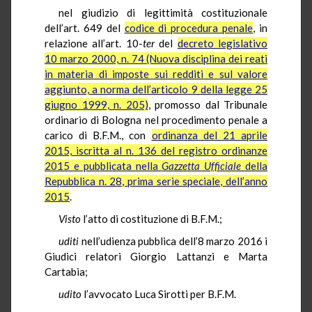
nel giudizio di legittimità costituzionale
dell’art. 649 del
codice di procedura penale
, in
relazione all’art. 10-
ter
del
decreto legislativo
10 marzo 2000, n. 74 (Nuova disciplina dei reati
in materia di imposte sui redditi e sul valore
aggiunto, a norma dell’articolo 9 della legge 25
giugno 1999, n. 205)
, promosso dal Tribunale
ordinario di Bologna nel procedimento penale a
carico di B.F.M., con
ordinanza del 21 aprile
2015, iscritta al n. 136 del registro ordinanze
2015 e pubblicata nella
Gazzetta Ufficiale
della
Repubblica n. 28, prima serie speciale, dell’anno
2015
.
Visto
l’atto di costituzione di B.F.M.;
uditi
nell’udienza pubblica dell’8 marzo 2016 i
Giudici relatori Giorgio Lattanzi e Marta
Cartabia;
udito
l’avvocato Luca Sirotti per B.F.M.