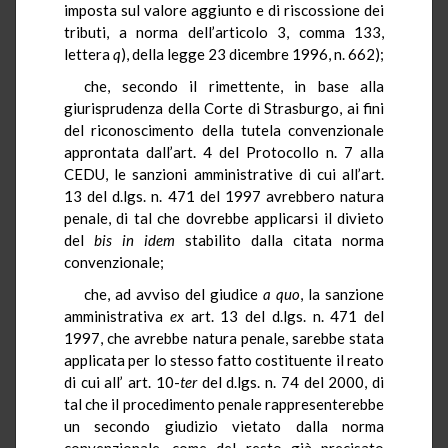
imposta sul valore aggiunto e di riscossione dei
tributi, a norma dell’articolo 3, comma 133,
lettera
q
), della legge 23 dicembre 1996, n. 662);
che, secondo il rimettente, in base alla
giurisprudenza della Corte di Strasburgo, ai fini
del riconoscimento della tutela convenzionale
approntata dall’art. 4 del Protocollo n. 7 alla
CEDU, le sanzioni amministrative di cui all’art.
13 del d.lgs. n. 471 del 1997 avrebbero natura
penale, di tal che dovrebbe applicarsi il divieto
del
bis in idem
stabilito dalla citata norma
convenzionale;
che, ad avviso del giudice
a quo
, la sanzione
amministrativa
ex
art. 13 del d.lgs. n. 471 del
1997, che avrebbe natura penale, sarebbe stata
applicata per lo stesso fatto costituente il reato
di cui all’ art. 10-
ter
del d.lgs. n. 74 del 2000, di
tal che il procedimento penale rappresenterebbe
un secondo giudizio vietato dalla norma
convenzionale, come del resto già precisato