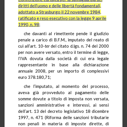
diritti dell’uomo e delle libertà fondamentali,
adottato a Strasburgo il 22 novembre 1984,
ratificato e reso esecutivo con la legge 9 aprile
1990, n. 98
;
che davanti al rimettente pende il giudizio
penale a carico di B.F.M., imputato del reato di
cui all’art. 10-
ter
del citato d.lgs. n. 74 del 2000
per non avere versato, entro il termine di legge,
l’IVA dovuta dalla società di cui era legale
rappresentante in base alla dichiarazione
annuale 2008, per un importo di complessivi
euro 378.180,71;
che l’imputato, al momento del processo,
aveva già provveduto al pagamento delle
somme dovute a titolo di imposta non versata,
sanzioni amministrative e interessi, ai sensi
dell’art. 13 del decreto legislativo 18 dicembre
1997, n. 471 (Riforma delle sanzioni tributarie
non penali in materia di imposte dirette, di