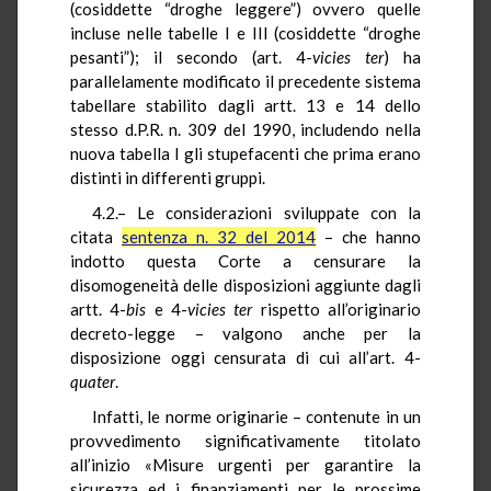
(cosiddette “droghe leggere”) ovvero quelle
incluse nelle tabelle I e III (cosiddette “droghe
pesanti”); il secondo (art. 4-
vicies ter
) ha
parallelamente modificato il precedente sistema
tabellare stabilito dagli artt. 13 e 14 dello
stesso d.P.R. n. 309 del 1990, includendo nella
nuova tabella I gli stupefacenti che prima erano
distinti in differenti gruppi.
4.2.– Le considerazioni sviluppate con la
citata
sentenza n. 32 del 2014
– che hanno
indotto questa Corte a censurare la
disomogeneità delle disposizioni aggiunte dagli
artt. 4-
bis
e 4-
vicies ter
rispetto all’originario
decreto-legge – valgono anche per la
disposizione oggi censurata di cui all’art. 4-
quater
.
Infatti, le norme originarie – contenute in un
provvedimento significativamente titolato
all’inizio «Misure urgenti per garantire la
sicurezza ed i finanziamenti per le prossime