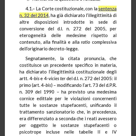
4.1.– La Corte costituzionale, con la
sentenza
n. 32 del 2014
, ha già dichiarato l’illegittimità di
altre disposizioni introdotte in sede di
conversione del d.l. n. 272 del 2005, per
eterogeneità delle medesime rispetto al
contenuto, alla finalità e alla
ratio
complessiva
dell’originario decreto-legge.
Segnatamente, la citata pronuncia, che
costituisce un precedente specifico in materia,
ha dichiarato l’illegittimità costituzionale degli
artt. 4-
bis
e 4-
vicies
ter
del d.l. n. 272 del 2005: il
primo (art. 4-
bis
) – modificando l’art. 73 del d.P.R.
n. 309 del 1990 – ha previsto una medesima
cornice edittale per le violazioni concernenti
tutte le sostanze stupefacenti, unificando il
trattamento sanzionatorio che, in precedenza,
era differenziato a seconda che i reati avessero
per oggetto le sostanze stupefacenti o
psicotrope incluse nelle tabelle II e IV