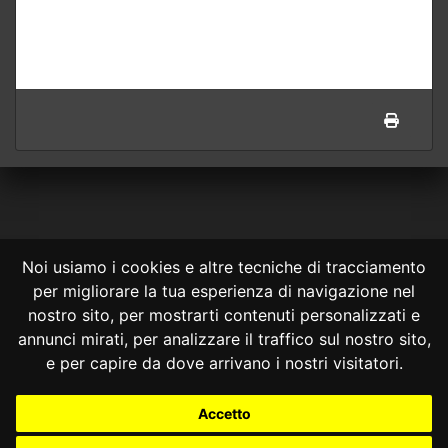
Noi usiamo i cookies e altre tecniche di tracciamento
per migliorare la tua esperienza di navigazione nel
CONSULTA ONLINE DAL 1995 -
NOTE LEGALI
nostro sito, per mostrarti contenuti personalizzati e
annunci mirati, per analizzare il traffico sul nostro sito,
Consulta OnLine non ha prodotto e non è responsabile per i contenuti e
le informazioni legali di siti collegati.
e per capire da dove arrivano i nostri visitatori.
La consultazione di questi o del materiale contenuto nel sito non
costituisce una relazione di consulenza legale.
Accetto
Nessuno deve confidare o agire in base alle informazioni disponibili in
questo sito senza una consulenza legale professionale.