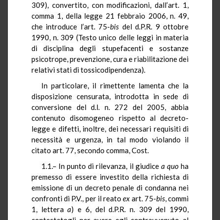
309), convertito, con modificazioni, dall’art. 1,
comma 1, della legge 21 febbraio 2006, n. 49,
che introduce l’art. 75-
bis
del d.P.R. 9 ottobre
1990, n. 309 (Testo unico delle leggi in materia
di disciplina degli stupefacenti e sostanze
psicotrope, prevenzione, cura e riabilitazione dei
relativi stati di tossicodipendenza).
In particolare, il rimettente lamenta che la
disposizione censurata, introdotta in sede di
conversione del d.l. n. 272 del 2005, abbia
contenuto disomogeneo rispetto al decreto-
legge e difetti, inoltre, dei necessari requisiti di
necessità e urgenza, in tal modo violando il
citato art. 77, secondo comma, Cost.
1.1.– In punto di rilevanza, il giudice
a quo
ha
premesso di essere investito della richiesta di
emissione di un decreto penale di condanna nei
confronti di P.V., per il reato
ex
art. 75-
bis
, commi
1, lettera
a
) e 6, del d.P.R. n. 309 del 1990,
contestatogli per avere egli contravvenuto al