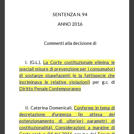
SENTENZA N. 94
ANNO 2016
Commenti alla decisione di
I. (G.L.),
La Corte costituzionale elimina le
speciali misure di prevenzione per i consumatori
di sostanze stupefacenti (e la fattispecie che
incriminava le relative violazioni)
per g.c. di
Diritto Penale Contemporaneo
II. Caterina Domenicali,
Conferme in tema di
decretazione d'urgenza (in attesa del
potenzionamento di ulteriori parametri di
costituzionalità). Considerazioni a margine di
Corte cost. n. 94 del 2016
, per g.c. del
Forum di