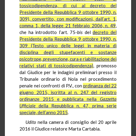
tossicodipendenza, di cui al decreto del
Presidente della Repubblica 9 ottobre 1990, n.
309), convertito, con modificazioni, dall’art. 1,
comma 1, della legge 21 febbraio 2006, n. 49
,
che ha introdotto l’art. 75-
bis
del
decreto del
Presidente della Repubblica 9 ottobre 1990, n.
309 (Testo unico delle leggi in materia di
disciplina degli stupefacenti e sostanze
psicotrope, prevenzione, cura e riabilitazione dei
relativi stati di tossicodipendenza)
, promosso
dal Giudice per le indagini preliminari presso il
Tribunale ordinario di Nola nel procedimento
penale nei confronti di P.V., con
ordinanza del 22
giugno 2015, iscritta al n. 247 del registro
ordinanze 2015 e pubblicata nella
Gazzetta
Ufficiale
della Repubblica n. 47, prima serie
speciale, dell’anno 2015
.
Udito
nella camera di consiglio del 20 aprile
2016 il Giudice relatore Marta Cartabia.