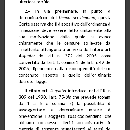
ulteriore profilo.
2.– In via preliminare, in punto di
determinazione del
thema
decidendum
, questa
Corte osserva che il dispositivo dell’ordinanza di
rimessione deve essere letto unitamente alla
sua motivazione, dalla quale si evince
chiaramente che le censure sollevate dal
rimettente attengono a un vizio dell’intero art.
4-
quater
del d.l. n. 272 del 2005, come
convertito dall’art. 1, comma 1, della l. n. 49 del
2006, dipendente dalla disomogeneità del suo
contenuto rispetto a quello dell’originario
decreto-legge.
Il citato art. 4-
quater
introduce, nel d.P.R. n.
309 del 1990, l’art. 75-
bis
che prevede (commi
da 1 a 5 e comma 7) la possibilità di
assoggettare a determinate misure di
prevenzione i soggetti tossicodipendenti che
abbiano commesso illeciti amministrativi in
materia di sostanze stupefacenti ai sensi del