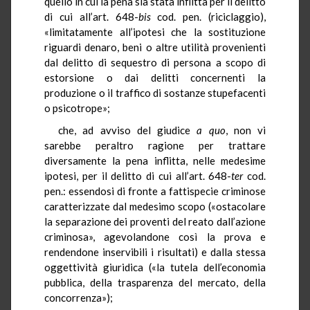
quello in cui la pena sia stata inflitta per il delitto
di cui all’art. 648-
bis
cod. pen. (riciclaggio),
«limitatamente all’ipotesi che la sostituzione
riguardi denaro, beni o altre utilità provenienti
dal delitto di sequestro di persona a scopo di
estorsione o dai delitti concernenti la
produzione o il traffico di sostanze stupefacenti
o psicotrope»;
che, ad avviso del giudice
a quo
, non vi
sarebbe peraltro ragione per trattare
diversamente la pena inflitta, nelle medesime
ipotesi, per il delitto di cui all’art. 648-
ter
cod.
pen.: essendosi di fronte a fattispecie criminose
caratterizzate dal medesimo scopo («ostacolare
la separazione dei proventi del reato dall’azione
criminosa», agevolandone così la prova e
rendendone inservibili i risultati) e dalla stessa
oggettività giuridica («la tutela dell’economia
pubblica, della trasparenza del mercato, della
concorrenza»);