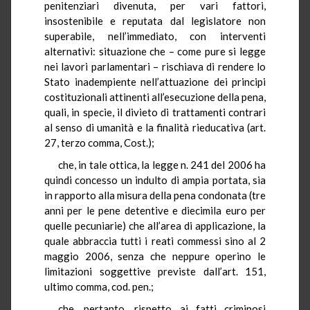
penitenziari divenuta, per vari fattori,
insostenibile e reputata dal legislatore non
superabile, nell’immediato, con interventi
alternativi: situazione che – come pure si legge
nei lavori parlamentari – rischiava di rendere lo
Stato inadempiente nell’attuazione dei principi
costituzionali attinenti all’esecuzione della pena,
quali, in specie, il divieto di trattamenti contrari
al senso di umanità e la finalità rieducativa (art.
27, terzo comma, Cost.);
che, in tale ottica, la legge n. 241 del 2006 ha
quindi concesso un indulto di ampia portata, sia
in rapporto alla misura della pena condonata (tre
anni per le pene detentive e diecimila euro per
quelle pecuniarie) che all’area di applicazione, la
quale abbraccia tutti i reati commessi sino al 2
maggio 2006, senza che neppure operino le
limitazioni soggettive previste dall’art. 151,
ultimo comma, cod. pen.;
che, pertanto, rispetto ai fatti criminosi