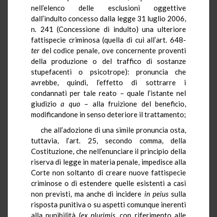
nell’elenco delle esclusioni oggettive
dall’indulto concesso dalla legge 31 luglio 2006,
n. 241 (Concessione di indulto) una ulteriore
fattispecie criminosa (quella di cui all’art. 648-
ter
del codice penale, ove concernente proventi
della produzione o del traffico di sostanze
stupefacenti o psicotrope): pronuncia che
avrebbe, quindi, l’effetto di sottrarre i
condannati per tale reato – quale l’istante nel
giudizio
a quo
– alla fruizione del beneficio,
modificandone in senso deteriore il trattamento;
che all’adozione di una simile pronuncia osta,
tuttavia, l’art. 25, secondo comma, della
Costituzione, che nell’enunciare il principio della
riserva di legge in materia penale, impedisce alla
Corte non soltanto di creare nuove fattispecie
criminose o di estendere quelle esistenti a casi
non previsti, ma anche di incidere
in peius
sulla
risposta punitiva o su aspetti comunque inerenti
alla punibilità (
ex plurimis
, con riferimento alle