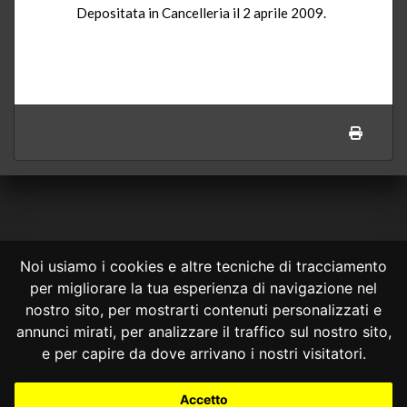
Depositata in Cancelleria il 2 aprile 2009.
Noi usiamo i cookies e altre tecniche di tracciamento
per migliorare la tua esperienza di navigazione nel
CONSULTA ONLINE DAL 1995 -
NOTE LEGALI
nostro sito, per mostrarti contenuti personalizzati e
annunci mirati, per analizzare il traffico sul nostro sito,
Consulta OnLine non ha prodotto e non è responsabile per i contenuti e
le informazioni legali di siti collegati.
e per capire da dove arrivano i nostri visitatori.
La consultazione di questi o del materiale contenuto nel sito non
costituisce una relazione di consulenza legale.
Accetto