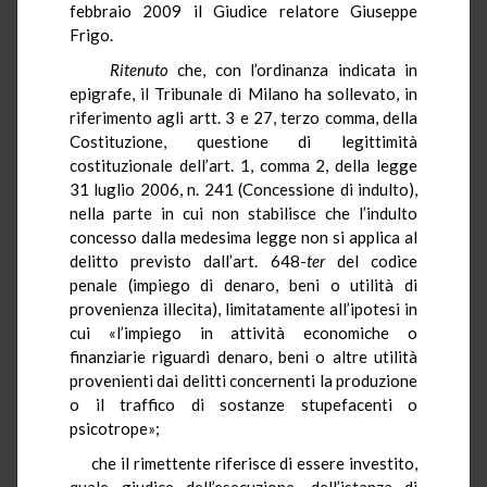
febbraio 2009 il Giudice relatore Giuseppe
Frigo.
Ritenuto
che, con l’ordinanza indicata in
epigrafe, il Tribunale di Milano ha sollevato, in
riferimento agli artt. 3 e 27, terzo comma, della
Costituzione, questione di legittimità
costituzionale dell’art. 1, comma 2, della legge
31 luglio 2006, n. 241 (Concessione di indulto),
nella parte in cui non stabilisce che l’indulto
concesso dalla medesima legge non si applica al
delitto previsto dall’art. 648-
ter
del codice
penale (impiego di denaro, beni o utilità di
provenienza illecita), limitatamente all’ipotesi in
cui «l’impiego in attività economiche o
finanziarie riguardi denaro, beni o altre utilità
provenienti dai delitti concernenti la produzione
o il traffico di sostanze stupefacenti o
psicotrope»;
che il rimettente riferisce di essere investito,
quale giudice dell’esecuzione, dell’istanza di