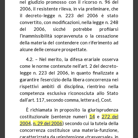
nel giudizio promosso con il ricorso n. 96 del
2006, il resistente rileva, in via preliminare, che
il decreto-legge n. 223 del 2006 è stato
convertito, con modificazioni, nella legge n. 248
del 2006, sicché potrebbe profilarsi
l’inammissibilità sopravvenuta o la cessazione
della materia del contendere con riferimento ad
alcune delle censure prospettate.
4.2. – Nel merito, la difesa erariale osserva
come le norme contenute nell’art. 2 del decreto-
legge n. 223 del 2006, in quanto finalizzate a
garantire l’esercizio della libera concorrenza nei
rispettivi ambiti di disciplina, rientrino nella
competenza esclusiva riconosciuta allo Stato
dall’art. 117, secondo comma, lettera
e
), Cost.
È richiamata in proposito la giurisprudenza
costituzionale (sentenze numeri
14
e
272 del
2004
,
n. 29 del 2006
) secondo cui la tutela della
concorrenza costituisce una materia-funzione,
caratterizzata da un’estensione «trasversale», in