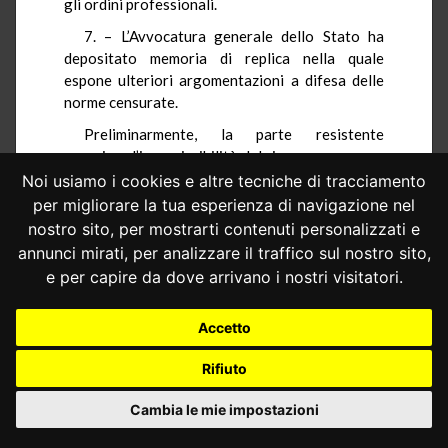
gli ordini professionali.
7. – L’Avvocatura generale dello Stato ha
depositato memoria di replica nella quale
espone ulteriori argomentazioni a difesa delle
norme censurate.
Preliminarmente, la parte resistente
eccepisce l’inammissibilità del ricorso promosso
dalla Regione Siciliana (reg. ric. n. 104 del 2006),
Noi usiamo i cookies e altre tecniche di tracciamento
«per insussistenza
ab origine
della materia del
per migliorare la tua esperienza di navigazione nel
contendere»; a suo dire, infatti, le norme
nostro sito, per mostrarti contenuti personalizzati e
impugnate non si applicherebbero alle Regioni
annunci mirati, per analizzare il traffico sul nostro sito,
speciali in virtù della clausola di salvaguardia di
e per capire da dove arrivano i nostri visitatori.
cui all’art. 1, comma 1-
bis
, del decreto-legge n.
223 del 2006, comma aggiunto dalla legge di
Accetto
conversione n. 248 del 2006.
Sulla premessa che l’intervento di cui al
Rifiuto
decreto-legge n. 223 del 2006 debba essere
ricondotto alla materia della «tutela della
Cambia le mie impostazioni
concorrenza», di potestà esclusiva statale ai