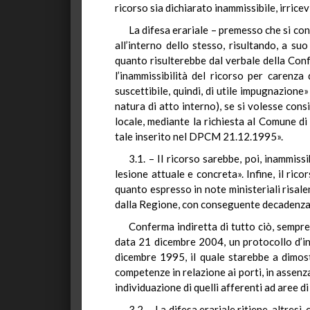
ricorso sia dichiarato inammissibile, irrice
La difesa erariale – premesso che si con
all’interno dello stesso, risultando, a s
quanto risulterebbe dal verbale della Confe
l’inammissibilità del ricorso per carenza
suscettibile, quindi, di utile impugnazion
natura di atto interno), se si volesse cons
locale, mediante la richiesta al Comune d
tale inserito nel DPCM 21.12.1995».
3.1. – Il ricorso sarebbe, poi, inammis
lesione attuale e concreta». Infine, il ri
quanto espresso in note ministeriali risa
dalla Regione, con conseguente decadenza i
Conferma indiretta di tutto ciò, sempre
data 21 dicembre 2004, un protocollo d’int
dicembre 1995, il quale starebbe a dimostr
competenze in relazione ai porti, in assenz
individuazione di quelli afferenti ad aree d
3.2. – La difesa erariale ritiene, altresì