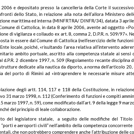
o 2006 e depositato presso la cancelleria della Corte il successi
fronti dello Stato, in relazione alla nota dell’allora Ministero del
azione marittima ed interna (MINFRTRA/ DINFR/34), datata 3 aprile 
 Comune di Cattolica, in data 8 aprile 2006, avente ad oggetto «P
one di vigilanza e collaudo ex art. 8, comma 2, D.P.R. n. 509/97». N
sta in essere dal Comune di Cattolica (nell’esercizio delle funzion
’Ente locale, poiché, «risultando l’area relativa all’intervento ader
’unitario ambito portuale, ascritto alla competenza statale ai sen
 al d.P.R. 2 dicembre 1997, n. 509 (Regolamento recante disciplina 
trutture dedicate alla nautica da diporto, a norma dell’articolo 20,
ia del porto di Rimini ad «intraprendere le necessarie misure atte
lazione degli artt. 114, 117 e 118 della Costituzione, in relazio
tivo 31 marzo 1998, n. 112 (Conferimento di funzioni e compiti amminis
 15 marzo 1997, n. 59), come modificato dall’art. 9 della legge 9 mar
nché del principio di leale collaborazione.
to del legislatore statale, a seguito delle modifiche del Titolo 
porti e aeroporti civili” nell’ambito della competenza concorrente d
damentali, che non potrebbero comprendere anche l’attribuzione delle 