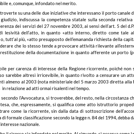
vibile e, comunque, infondato nel merito.
troverte su una delle due iniziative che interessano il porto canale d
uo giudizio, indiscussa la competenza statale sulla seconda relativ
renza dei servizi del 27 novembre 2003, ai sensi dell’art. 5 del d.P
 di lesività dell’atto, in quanto «atto interno, diretto come tale
e» o, tutt’al più, «atto presupposto dell’emananda richiesta della ca
iderare che lo stesso tende a provocare attività rilevante all’ester
i restituzione della documentazione in quanto afferente un porto (
sibile per carenza di interesse della Regione ricorrente, poiché non
corso sarebbe altresì irricevibile, in quanto rivolto a censurare un 
lenti almeno al 2003 (nota ministeriale del 5 marzo 2003 diretta al
n relazione ad atti ormai risalenti nel tempo.
 secondo l’Avvocatura, si troverebbe, del resto, nella circostanza ch
esa, che, espressamente, si qualifica come atto istruttorio propede
are come la ricorrente, sin dalla data di sottoscrizione dell’acco
a di formale classificazione secondo la legge n. 84 del 1994, debba d
i interesse nazionale.
, che il ricorso sia infondato nel merito. Al riguardo, si osserva come i 