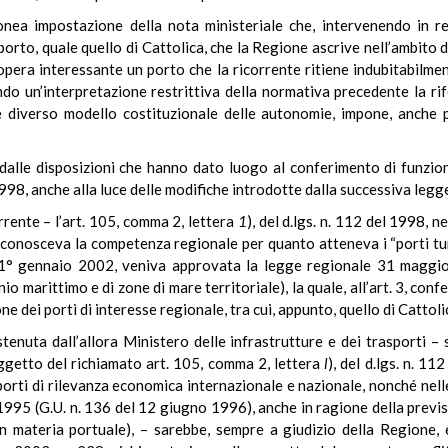
rronea impostazione della nota ministeriale che, intervenendo in 
orto, quale quello di Cattolica, che la Regione ascrive nell’ambito de
opera interessante un porto che la ricorrente ritiene indubitabilmen
do un’interpretazione restrittiva della normativa precedente la ri
 diverso modello costituzionale delle autonomie, impone, anche per
dalle disposizioni che hanno dato luogo al conferimento di funzion
 1998, anche alla luce delle modifiche introdotte dalla successiva legg
rrente – l’art. 105, comma 2, lettera
1
), del d.lgs. n. 112 del 1998, n
 riconosceva la competenza regionale per quanto atteneva i “porti turi
 1° gennaio 2002, veniva approvata la legge regionale 31 maggio 20
o marittimo e di zone di mare territoriale), la quale, all’art. 3, con
e dei porti di interesse regionale, tra cui, appunto, quello di Cattoli
stenuta dall’allora Ministero delle infrastrutture e dei trasporti –
oggetto del richiamato art. 105, comma 2, lettera
l
), del d.lgs. n. 11
orti di rilevanza economica internazionale e nazionale, nonché nell
995 (G.U. n. 136 del 12 giugno 1996), anche in ragione della previsi
in materia portuale), – sarebbe, sempre a giudizio della Regione, 