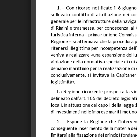
1. – Con ricorso notificato il 6 giugn
sollevato conflitto di attribuzione nei con
generale per le infrastrutture della navig
di Rimini e trasmessa, per conoscenza, al
turistica interna – prima riunione Commissi
Regione – si affermava che la procedura po
ritenersi illegittima per incompetenza dell
veniva a realizzare «una espansione dell
violazione della normativa speciale di cui
demanio marittimo per la realizzazione di s
conclusivamente, si invitava la Capitaner
legittimità».
La Regione ricorrente prospetta la vio
delineato dall’art. 105 del decreto legisla
locali, in attuazione del capo I della legge
di investimenti nelle imprese marittime), no
2. – Espone la Regione che l’interven
conseguente inserimento della materia dei “
limitarsi alla fissazione dei principi fon