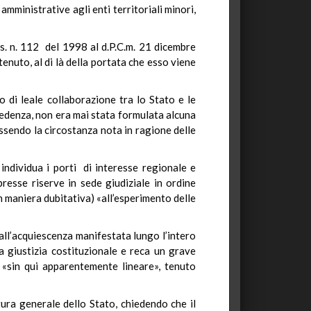
amministrative agli enti territoriali minori,
gs. n. 112 del 1998 al d.P.C.m. 21 dicembre
enuto, al di là della portata che esso viene
io di leale collaborazione tra lo Stato e le
edenza, non era mai stata formulata alcuna
essendo la circostanza nota in ragione delle
ndividua i porti di interesse regionale e
esse riserve in sede giudiziale in ordine
n maniera dubitativa) «all’esperimento delle
ll’acquiescenza manifestata lungo l’intero
la giustizia costituzionale e reca un grave
«sin qui apparentemente lineare», tenuto
atura generale dello Stato, chiedendo che il