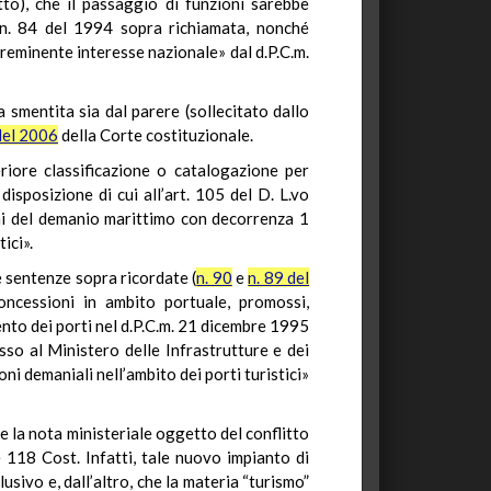
to), che il passaggio di funzioni sarebbe
ge n. 84 del 1994 sopra richiamata, nonché
preminente interesse nazionale» dal d.P.C.m.
ta smentita sia dal parere (sollecitato dallo
del 2006
della Corte costituzionale.
riore classificazione o catalogazione per
isposizione di cui all’art. 105 del D. L.vo
oni del demanio marittimo con decorrenza 1
ici».
e sentenze sopra ricordate (
n. 90
e
n. 89 del
oncessioni in ambito portuale, promossi,
nto dei porti nel d.P.C.m. 21 dicembre 1995
esso al Ministero delle Infrastrutture e dei
ni demaniali nell’ambito dei porti turistici»
 la nota ministeriale oggetto del conflitto
e 118 Cost. Infatti, tale nuovo impianto di
sivo e, dall’altro, che la materia “turismo”