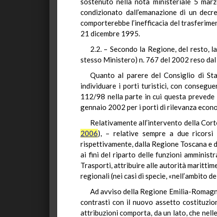
sostenuto nella nota ministeriale 5 marz
condizionato dall’emanazione di un decret
comporterebbe l’inefficacia del trasferimen
21 dicembre 1995.
2.2. – Secondo la Regione, del resto, la
stesso Ministero) n. 767 del 2002 reso dal 
Quanto al parere del Consiglio di Sta
individuare i porti turistici, con consegu
112/98 nella parte in cui questa prevede 
gennaio 2002 per i porti di rilevanza econom
Relativamente all’intervento della Corte
2006
), – relative sempre a due ricorsi
rispettivamente, dalla Regione Toscana e d
ai fini del riparto delle funzioni amminist
Trasporti, attribuire alle autorità marittim
regionali (nei casi di specie, «nell’ambito 
Ad avviso della Regione Emilia-Romagna,
contrasti con il nuovo assetto costituzion
attribuzioni comporta, da un lato, che nell