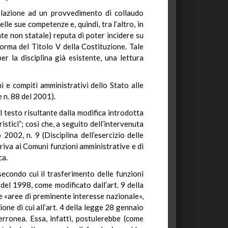
relazione ad un provvedimento di collaudo
lle sue competenze e, quindi, tra l’altro, in
te non statale) reputa di poter incidere su
forma del Titolo V della Costituzione. Tale
 la disciplina già esistente, una lettura
i e compiti amministrativi dello Stato alle
e n. 88 del 2001).
el testo risultante dalla modifica introdotta
stici”; così che, a seguito dell’intervenuta
02, n. 9 (Disciplina dell’esercizio delle
feriva ai Comuni funzioni amministrative e di
ca.
 secondo cui il trasferimento delle funzioni
2 del 1998, come modificato dall’art. 9 della
e «aree di preminente interesse nazionale»,
one di cui all’art. 4 della legge 28 gennaio
erronea. Essa, infatti, postulerebbe (come