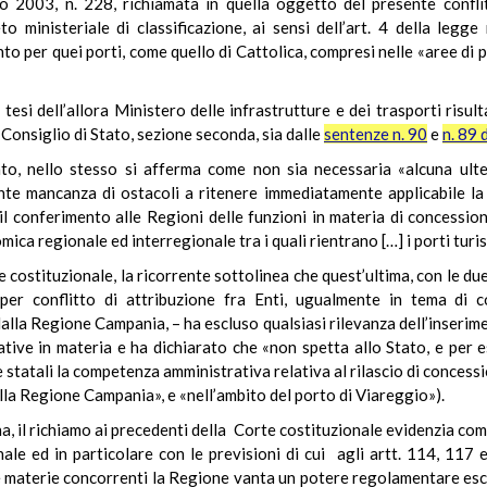
o 2003, n. 228, richiamata in quella oggetto del presente conflit
o ministeriale di classificazione, ai sensi dell’art. 4 della leg
to per quei porti, come quello di Cattolica, compresi nelle «aree di 
 tesi dell’allora Ministero delle infrastrutture e dei trasporti risul
Consiglio di Stato, sezione seconda, sia dalle
sentenze n. 90
e
n. 89 
to, nello stesso si afferma come non sia necessaria «alcuna ulte
ente mancanza di ostacoli a ritenere immediatamente applicabile la d
il conferimento alle Regioni delle funzioni in materia di concessi
ica regionale ed interregionale tra i quali rientrano […] i porti turist
 costituzionale, la ricorrente sottolinea che quest’ultima, con le du
 per conflitto di attribuzione fra Enti, ugualmente in tema di c
alla Regione Campania, – ha escluso qualsiasi rilevanza dell’inserime
rative in materia e ha dichiarato che «non spetta allo Stato, e per 
e statali la competenza amministrativa relativa al rilascio di concessio
della Regione Campania», e «nell’ambito del porto di Viareggio»).
 il richiamo ai precedenti della Corte costituzionale evidenzia come
ale ed in particolare con le previsioni di cui agli artt. 114, 117 
e materie concorrenti la Regione vanta un potere regolamentare esclu