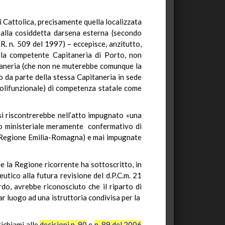
i Cattolica, precisamente quella localizzata
a alla cosiddetta darsena esterna (secondo
.R. n. 509 del 1997) – eccepisce, anzitutto,
 alla competente Capitaneria di Porto, non
pitaneria (che non ne muterebbe comunque la
no da parte della stessa Capitaneria in sede
polifunzionale) di competenza statale come
 si riscontrerebbe nell’atto impugnato «una
atto ministeriale meramente confermativo di
la Regione Emilia-Romagna) e mai impugnate
e la Regione ricorrente ha sottoscritto, in
utico alla futura revisione del d.P.C.m. 21
rdo, avrebbe riconosciuto che il riparto di
ar luogo ad una istruttoria condivisa per la
richiami alle
decisioni n. 90
e
n. 89 del 2006