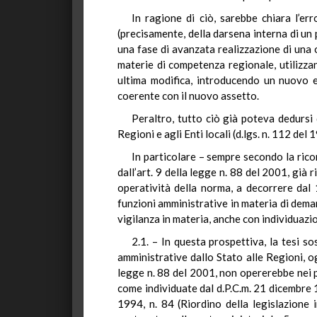
In ragione di ciò, sarebbe chiara l’e
(precisamente, della darsena interna di un p
una fase di avanzata realizzazione di una 
materie di competenza regionale, utilizzan
ultima modifica, introducendo un nuovo e
coerente con il nuovo assetto.
Peraltro, tutto ciò già poteva dedursi 
Regioni e agli Enti locali (d.lgs. n. 112 del
In particolare – sempre secondo la rico
dall’art. 9 della legge n. 88 del 2001, già
operatività della norma, a decorrere dal
funzioni amministrative in materia di demani
vigilanza in materia, anche con individuazion
2.1. – In questa prospettiva, la tesi so
amministrative dallo Stato alle Regioni, 
legge n. 88 del 2001, non opererebbe nei p
come individuate dal d.P.C.m. 21 dicembre 1
1994, n. 84 (Riordino della legislazione 