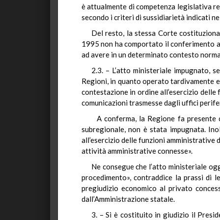
è attualmente di competenza legislativa resi
secondo i criteri di sussidiarietà indicati n
Del resto, la stessa Corte costituziona
1995 non ha comportato il conferimento a ta
ad avere in un determinato contesto norma
2.3. – L’atto ministeriale impugnato, se
Regioni, in quanto operato tardivamente e
contestazione in ordine all’esercizio delle
comunicazioni trasmesse dagli uffici perifer
A conferma, la Regione fa presente ch
subregionale, non è stata impugnata. Ino
all’esercizio delle funzioni amministrative
attività amministrative connesse».
Ne consegue che l’atto ministeriale og
procedimento», contraddice la prassi di le
pregiudizio economico al privato conces
dall’Amministrazione statale.
3. – Si è costituito in giudizio il Pres