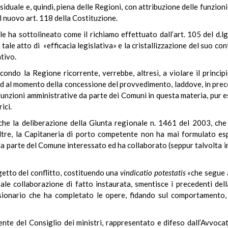
duale e, quindi, piena delle Regioni, con attribuzione delle funzioni 
el nuovo art. 118 della Costituzione.
le ha sottolineato come il richiamo effettuato dall’art. 105 del d.l
le atto di «efficacia legislativa» e la cristallizzazione del suo cont
tivo.
condo la Regione ricorrente, verrebbe, altresì, a violare il princip
d al momento della concessione del provvedimento, laddove, in prec
 funzioni amministrative da parte dei Comuni in questa materia, pur 
ici.
e la deliberazione della Giunta regionale n. 1461 del 2003, che i
ltre, la Capitaneria di porto competente non ha mai formulato espr
 da parte del Comune interessato ed ha collaborato (seppur talvolta i
getto del conflitto, costituendo una
vindicatio
potestatis
«che segue a
ale collaborazione di fatto instaurata, smentisce i precedenti del
sionario che ha completato le opere, fidando sul comportamento, 
idente del Consiglio dei ministri, rappresentato e difeso dall’Avvoc