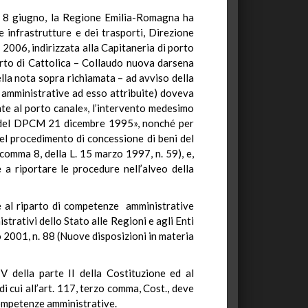
vo 8 giugno, la Regione Emilia-Romagna ha
le infrastrutture e dei trasporti, Direzione
2006, indirizzata alla Capitaneria di porto
orto di Cattolica – Collaudo nuova darsena
ella nota sopra richiamata – ad avviso della
i amministrative ad esso attribuite) doveva
ente al porto canale», l’intervento medesimo
si del DPCM 21 dicembre 1995», nonché per
del procedimento di concessione di beni del
 comma 8, della L. 15 marzo 1997, n. 59), e,
 a riportare le procedure nell’alveo della
ne al riparto di competenze amministrative
trativi dello Stato alle Regioni e agli Enti
zo 2001, n. 88 (Nuove disposizioni in materia
V della parte II della Costituzione ed al
i cui all’art. 117, terzo comma, Cost., deve
competenze amministrative.