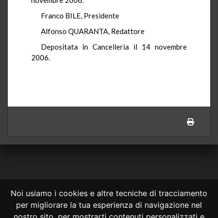
Franco BILE, Presidente
Alfonso QUARANTA, Redattore
Depositata in Cancelleria il 14 novembre
2006.
Noi usiamo i cookies e altre tecniche di tracciamento
per migliorare la tua esperienza di navigazione nel
CONSULTA ONLINE DAL 1995 -
NOTE LEGALI
nostro sito, per mostrarti contenuti personalizzati e