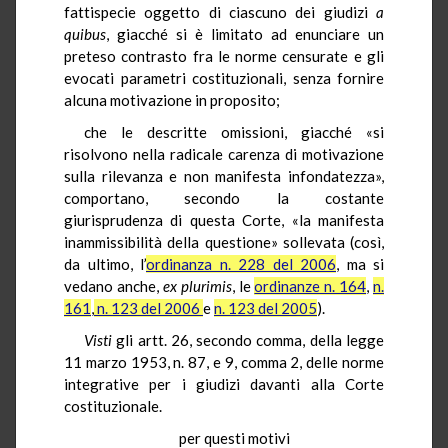
fattispecie oggetto di ciascuno dei giudizi
a
quibus
, giacché si è limitato ad enunciare un
preteso contrasto fra le norme censurate e gli
evocati parametri costituzionali, senza fornire
alcuna motivazione in proposito;
che le descritte omissioni, giacché «si
risolvono nella radicale carenza di motivazione
sulla rilevanza e non manifesta infondatezza»,
comportano, secondo la costante
giurisprudenza di questa Corte, «la manifesta
inammissibilità della questione» sollevata (così,
da ultimo, l’
ordinanza n. 228 del 2006
, ma si
vedano anche,
ex plurimis
, le
ordinanze n. 164
,
n.
161
,
n. 123 del 2006
e
n. 123 del 2005
).
Visti
gli artt. 26, secondo comma, della legge
11 marzo 1953, n. 87, e 9, comma 2, delle norme
integrative per i giudizi davanti alla Corte
costituzionale.
per questi motivi