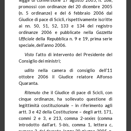
promossi con ordinanze del 20 dicembre 2005
(n. 5 ordinanze) e del 6 febbraio 2006 dal
Giudice di pace di Scicli, rispettivamente iscritte
ai nn. 50, 51, 52, 133 e 134 del registro
ordinanze 2006 e pubblicate nella
Gazzetta
Ufficiale
della Repubblica n. 9 e 19, prima serie
speciale, dell’anno 2006.
Visto
l’atto di intervento del Presidente del
Consiglio dei ministri;
udito
nella camera di consiglio dell’11
ottobre 2006 il Giudice relatore Alfonso
Quaranta.
Ritenuto
che il Giudice di pace di Scicli, con
cinque ordinanze, ha sollevato questione di
legittimità costituzionale – in riferimento agli
artt. 3 e 42 della Costituzione – degli artt. 171,
commi 2 e 3, e 213, comma 2-
sexies
(comma
introdotto dall’art. 5-
bis
, comma 1, lettera
c
,
numero 2, del decreto-legge 30 giugno 2005, n.