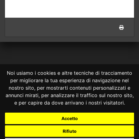
Noi usiamo i cookies e altre tecniche di tracciamento
per migliorare la tua esperienza di navigazione nel
CONSULTA ONLINE DAL 1995 -
NOTE LEGALI
nostro sito, per mostrarti contenuti personalizzati e
annunci mirati, per analizzare il traffico sul nostro sito,
Consulta OnLine non ha prodotto e non è responsabile per i contenuti e
le informazioni legali di siti collegati.
e per capire da dove arrivano i nostri visitatori.
La consultazione di questi o del materiale contenuto nel sito non
costituisce una relazione di consulenza legale.
Accetto
Nessuno deve confidare o agire in base alle informazioni disponibili in
questo sito senza una consulenza legale professionale.
Rifiuto
info@giurcost.org
|
Giurisprudenza Costituzionale
|