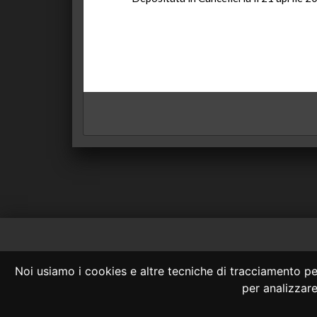
Consulta OnLine
Noi usiamo i cookies e altre tecniche di tracciamento per
La consultazione
per analizzare 
Nessuno deve confidare 