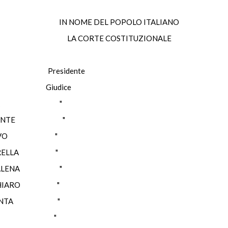
IN NOME DEL POPOLO ITALIANO
LA CORTE COSTITUZIONALE
 Presidente
 Giudice
 FLICK "
IRANTE "
ERVO "
RELLA "
ALENA "
HIARO "
RANTA "
LLO "