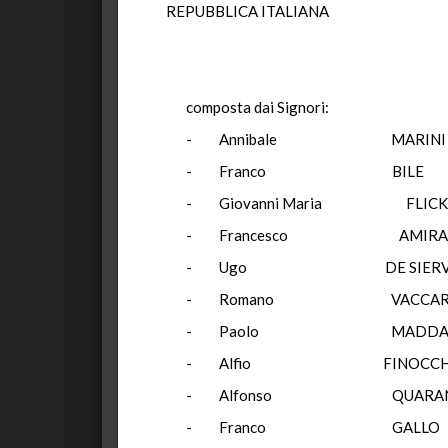
REPUBBLICA ITALIANA
composta dai Signori:
- Annibale MARINI
- Franco BILE
- Giovanni Maria
- Francesco AM
- Ugo DE SI
- Romano VACCA
- Paolo MADD
- Alfio FINOCC
- Alfonso QUA
- Franco GA