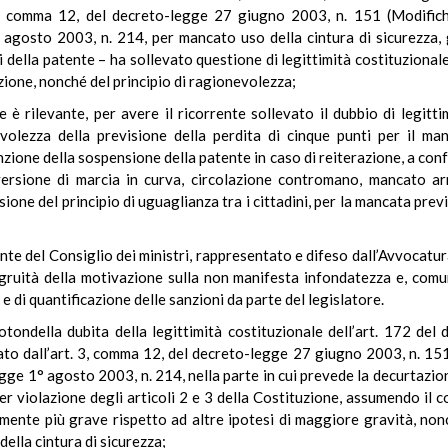
 3, comma 12, del decreto-legge 27 giugno 2003, n. 151 (Modifiche
 agosto 2003, n. 214, per mancato uso della cintura di sicurezza, 
della patente – ha sollevato questione di legittimità costituzionale 
uzione, nonché del principio di ragionevolezza;
e è rilevante, per avere il ricorrente sollevato il dubbio di legit
evolezza della previsione della perdita di cinque punti per il man
anzione della sospensione della patente in caso di reiterazione, a co
nversione di marcia in curva, circolazione contromano, mancato arr
sione del principio di uguaglianza tra i cittadini, per la mancata prev
ente del Consiglio dei ministri, rappresentato e difeso dall’Avvocatu
ongruità della motivazione sulla non manifesta infondatezza e, comu
 e di quantificazione delle sanzioni da parte del legislatore.
otondella dubita della legittimità costituzionale dell’art. 172 del
to dall’art. 3, comma 12, del decreto-legge 27 giugno 2003, n. 151
egge 1° agosto 2003, n. 214, nella parte in cui prevede la decurtazio
per violazione degli articoli 2 e 3 della Costituzione, assumendo il c
ente più grave rispetto ad altre ipotesi di maggiore gravità, nonc
 della cintura di sicurezza;