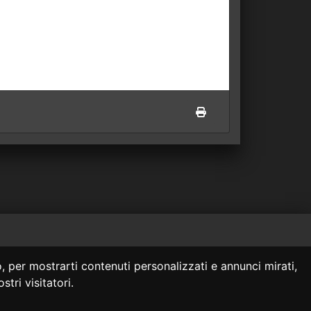
 siti collegati.
, per mostrarti contenuti personalizzati e annunci mirati,
onsulenza legale.
stri visitatori.
za legale professionale.