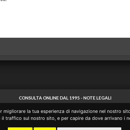
CONSULTA ONLINE DAL 1995 -
NOTE LEGALI
 non ha prodotto e non è responsabile per i contenuti e le informazioni legali di
 migliorare la tua esperienza di navigazione nel nostro sito
 di questi o del materiale contenuto nel sito non costituisce una relazione di c
il traffico sul nostro sito, e per capire da dove arrivano i no
o agire in base alle informazioni disponibili in questo sito senza una consulen