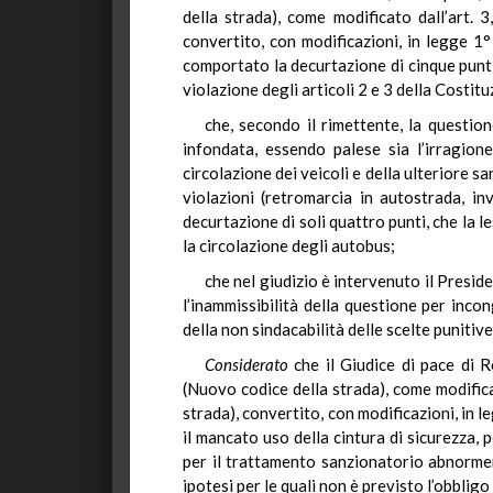
della strada), come modificato dall’art.
convertito, con modificazioni, in legge 1°
comportato la decurtazione di cinque punti 
violazione degli articoli 2 e 3 della Costit
che, secondo il rimettente, la question
infondata, essendo palese sia l’irragion
circolazione dei veicoli e della ulteriore s
violazioni (retromarcia in autostrada, i
decurtazione di soli quattro punti, che la le
la circolazione degli autobus;
che nel giudizio è intervenuto il Presid
l’inammissibilità della questione per inc
della non sindacabilità delle scelte punitive
Considerato
che il Giudice di pace di R
(Nuovo codice della strada), come modifica
strada), convertito, con modificazioni, in l
il mancato uso della cintura di sicurezza, 
per il trattamento sanzionatorio abnormem
ipotesi per le quali non è previsto l’obbligo