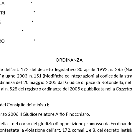
ELLA "
ESTRI "
SESE "
LLE "
SAURO "
ORDINANZA
ale dell’art. 172 del decreto legislativo 30 aprile 1992, n. 285 (
 giugno 2003, n. 151 (Modifiche ed integrazioni al codice della stra
inanza del 20 maggio 2005 dal Giudice di pace di Rotondella, nel p
a al n. 528 del registro ordinanze del 2005 e pubblicata nella
Gazzetta
del Consiglio dei ministri;
rzo 2006 il Giudice relatore Alfio Finocchiaro.
della – nel corso del giudizio di opposizione promosso da Ferdinando
 contestata la violazione dell’art. 172, commi 1 e 8, del decreto legi