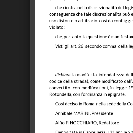
che rientra nella discrezionalità del legi
conseguenza che tale discrezionalità può es
uso distorto o arbitrario, così da confligg
violato;
che, pertanto, la questione è manifesta
Visti
gli art. 26, secondo comma, della le
dichiara
la
manifesta infondatezza dell
codice della strada), come modificato dall
convertito, con modificazioni, in legge 1°
Rotondella, con l’ordinanza in epigrafe.
Così deciso in Roma, nella sede della Cor
Annibale MARINI, Presidente
Alfio FINOCCHIARO, Redattore
Depositata in Cancelleria il 21 aprile 2