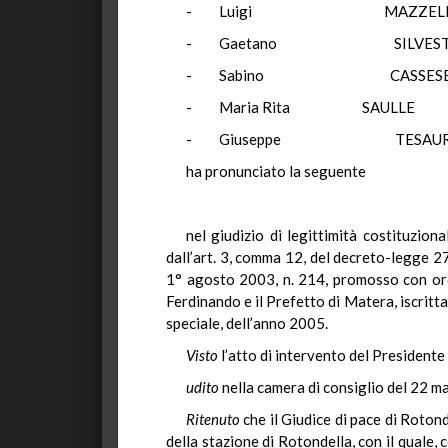
- Luigi MAZZ
- Gaetano SILV
- Sabino CAS
- Maria Rita SAU
- Giuseppe TE
ha pronunciato la seguente
nel giudizio di legittimità costituzion
dall’art. 3, comma 12, del decreto-legge 27
1° agosto 2003, n. 214, promosso con ord
Ferdinando e il Prefetto di Matera, iscritt
speciale, dell’anno 2005.
Visto
l’atto di intervento del Presidente 
udito
nella camera di consiglio del 22 ma
Ritenuto
che il Giudice di pace di Roton
della stazione di Rotondella, con il quale,