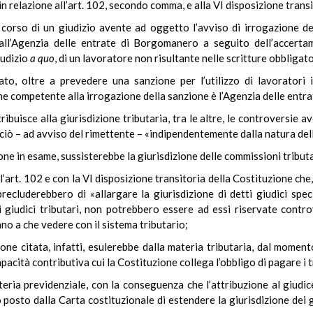
 in relazione all’art. 102, secondo comma, e alla VI disposizione transi
corso di un giudizio avente ad oggetto l’avviso di irrogazione del
l’Agenzia delle entrate di Borgomanero a seguito dell’accertam
giudizio
a quo
, di un lavoratore non risultante nelle scritture obbligato
itato, oltre a prevedere una sanzione per l’utilizzo di lavoratori
che competente alla irrogazione della sanzione è l’Agenzia delle entra
ttribuisce alla giurisdizione tributaria, tra le altre, le controversie
 ciò – ad avviso del rimettente – «indipendentemente dalla natura delle
ione in esame, sussisterebbe la giurisdizione delle commissioni tributa
’art. 102 e con la VI disposizione transitoria della Costituzione ch
 precluderebbero di «allargare la giurisdizione di detti giudici specia
i giudici tributari, non potrebbero essere ad essi riservate controve
no a che vedere con il sistema tributario;
one citata, infatti, esulerebbe dalla materia tributaria, dal momento
pacità contributiva cui la Costituzione collega l’obbligo di pagare i t
teria previdenziale, con la conseguenza che l’attribuzione al giudice
posto dalla Carta costituzionale di estendere la giurisdizione dei g