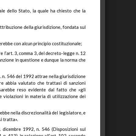
le dello Stato, la quale ha chiesto che la
ttribuzione della giurisdizione, fondata sul
erebbe con alcun principio costituzionale;
 l’art. 3, comma 3, del decreto-legge n. 12
sanzione in questione e dunque la norma che
 n. 546 del 1992 attrae nella giurisdizione
re abbia valutato che trattasi di sanzioni
 sarebbe reso evidente dal fatto che «gli
e violazioni in materia di utilizzazione dei
rebbe nella discrezionalità del legislatore, e
i tratta».
1 dicembre 1992, n. 546 (Disposizioni sul
n. 413), in relazione all’art. 102, secondo