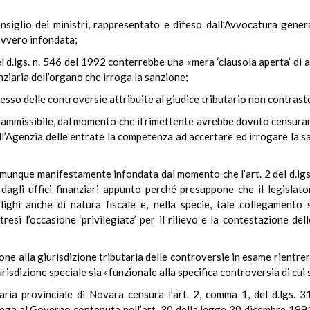
nsiglio dei ministri, rappresentato e difeso dall’Avvocatura genera
ovvero infondata;
el d.lgs. n. 546 del 1992 conterrebbe una «mera ‘clausola aperta’ di a
ziaria dell’organo che irroga la sanzione;
esso delle controversie attribuite al giudice tributario non contrast
ammissibile, dal momento che il rimettente avrebbe dovuto censurare
all’Agenzia delle entrate la competenza ad accertare ed irrogare la 
omunque manifestamente infondata dal momento che l’art. 2 del d.lgs.
dagli uffici finanziari appunto perché presuppone che il legislato
ighi anche di natura fiscale e, nella specie, tale collegamento
resì l’occasione ‘privilegiata’ per il rilievo e la contestazione dell
uzione alla giurisdizione tributaria delle controversie in esame rientre
risdizione speciale sia «funzionale alla specifica controversia di cui s
ria provinciale di Novara censura l’art. 2, comma 1, del d.lgs. 3
lega al Governo contenuta nell’art. 30 della legge 30 dicembre 1991, 