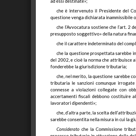
ad essi destinate»;
che è intervenuto il Presidente del Co
questione venga dichiarata inammissibile 
che l’Avvocatura sostiene che l’art. 2 d
presupposto soggettivo» della natura finan
che il carattere indeterminato del compl
che la questione prospettata sarebbe in
del 2002, e cioè la norma che attribuisce 
fonderebbe la giurisdizione tributaria;
che, nel merito, la questione sarebbe c
tributaria le sanzioni comunque irrogate 
connesse a violazioni collegate con obbl
accertamenti fiscali debbono costituire alt
lavoratori dipendenti»;
che, d’altra parte, la scelta dell’attrib
sarebbe consentita nella misura in cui la giu
Considerato
che la Commissione tributa
processo tributario in attuazione della de