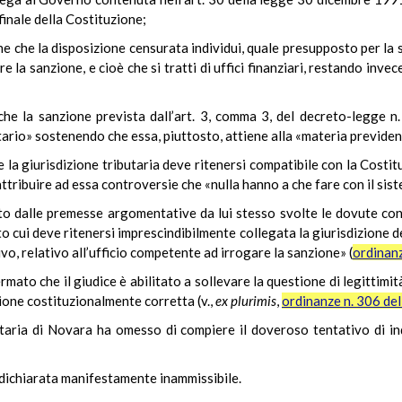
finale della Costituzione;
ne che la disposizione censurata individui, quale presupposto per la s
a sanzione, e cioè che si tratti di uffici finanziari, restando invece 
he la sanzione prevista dall’art. 3, comma 3, del decreto-legge n.
utario» sostenendo che essa, piuttosto, attiene alla «materia previden
e la giurisdizione tributaria deve ritenersi compatibile con la Costi
ttribuire ad essa controversie che «nulla hanno a che fare con il sist
to dalle premesse argomentative da lui stesso svolte le dovute con
to cui deve ritenersi imprescindibilmente collegata la giurisdizione del
vo, relativo all’ufficio competente ad irrogare la sanzione» (
ordinanz
mato che il giudice è abilitato a sollevare la questione di legittimi
ione costituzionalmente corretta (v.,
ex plurimis
,
ordinanze n. 306 de
butaria di Novara ha omesso di compiere il doveroso tentativo di i
 dichiarata manifestamente inammissibile.