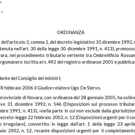
“
“
ORDINANZA
le dell’articolo 2, comma 1, del decreto legislativo 31 dicembre 1992,
tenuta nell’art. 30 della legge 30 dicembre 1991, n. 413), promos
ra, nel procedimento tributario vertente tra Ombrellificio Rossana
orgomanero iscritta al n. 492 del registro ordinanze 2005 e pubblica
dente del Consiglio dei ministri;
l’8 febbraio 2006 il Giudice relatore Ugo De Siervo.
provinciale di Novara, con ordinanza del 28 gennaio 2005, ha sollev
ativo 31 dicembre 1992, n. 546 (Disposizioni sul processo tributa
bre 1991, n. 413), «nella parte in cui non esclude dalla giurisdizio
l decreto-legge 22 febbraio 2002, n. 12 (Disposizioni urgenti per il
ro irregolare), convertito in legge dall’art. 1 della legge 23 apr
aio 2002, n. 12, recante disposizioni urgenti per il completamento