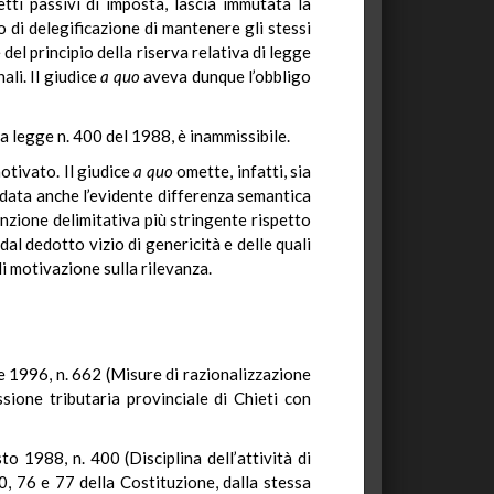
ti passivi di imposta, lascia immutata la
o di delegificazione di mantenere gli stessi
del principio della riserva relativa di legge
ali. Il giudice
a quo
aveva dunque l’obbligo
a legge n. 400 del 1988, è inammissibile.
otivato. Il giudice
a quo
omette, infatti, sia
i (data anche l’evidente differenza semantica
unzione delimitativa più stringente rispetto
 dal dedotto vizio di genericità e delle quali
i motivazione sulla rilevanza.
e 1996, n. 662 (Misure di razionalizzazione
ssione tributaria provinciale di Chieti con
o 1988, n. 400 (Disciplina dell’attività di
0, 76 e 77 della Costituzione, dalla stessa