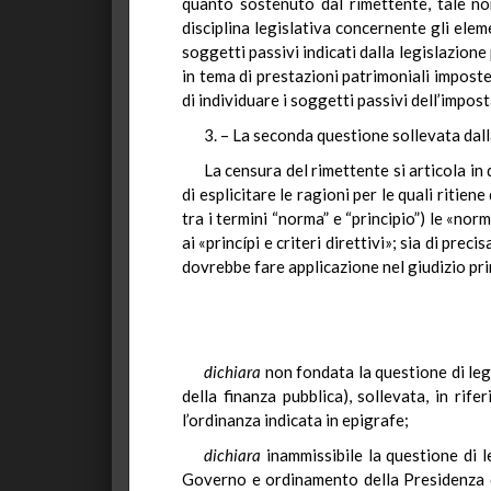
quanto sostenuto dal rimettente, tale no
disciplina legislativa concernente gli elem
soggetti passivi indicati dalla legislazione
in tema di prestazioni patrimoniali imposte,
di individuare i soggetti passivi dell’impost
3. – La seconda questione sollevata dall
La censura del rimettente si articola in
di esplicitare le ragioni per le quali ritie
tra i termini “norma” e “principio”) le «no
ai «princípi e criteri direttivi»; sia di pre
dovrebbe fare applicazione nel giudizio pri
dichiara
non fondata la questione di leg
della finanza pubblica), sollevata, in rif
l’ordinanza indicata in epigrafe;
dichiara
inammissibile la questione di l
Governo e ordinamento della Presidenza del