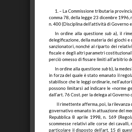
1. – La Commissione tributaria provinciale
comma 78, della legge 23 dicembre 1996, n.
n. 400 (Disciplina dell’attività di Governo 
In ordine alla questione
sub
a), il ri
delegificazione, della materia dei giochi e 
sanzionatori, nonché al riparto dei relativ
fiscale e degli altri parametri costituzion
perciò omesso di fissare limiti all’arbitrio 
In ordine alla questione
sub
b), la medes
in forza del quale è stato emanato il rego
stabilisce che le leggi ordinarie, nell’aut
possono limitarsi ad indicare le «norme gene
dall’art. 76 Cost. per la delega al Governo d
Il rimettente afferma, poi, la rilevanza
governativo emanato in attuazione del menz
Repubblica 8 aprile 1998, n. 169 (Regola
scommesse relativi alle corse dei cavalli, 
particolare il disposto dell’art. 15 di ques