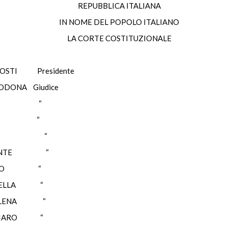
REPUBBLICA ITALIANA
IN NOME DEL POPOLO ITALIANO
LA CORTE COSTITUZIONALE
TI Presidente
A Giudice
INI “
LE “
FLICK “
ANTE “
RVO “
ELLA “
ENA “
IARO “