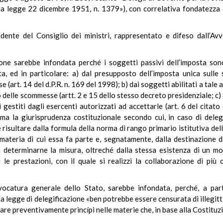
alla legge 22 dicembre 1951, n. 1379»), con correlativa fondatezza
sidente del Consiglio dei ministri, rappresentato e difeso dall’A
tione sarebbe infondata perché i soggetti passivi dell’imposta so
ata, ed in particolare: a) dal presupposto dell’imposta unica sulle
 (art. 14 del d.P.R. n. 169 del 1998); b) dai soggetti abilitati a tale 
io delle scommesse (artt. 2 e 15 dello stesso decreto presidenziale; c
i gestiti dagli esercenti autorizzati ad accettarle (art. 6 del citat
ama la giurisprudenza costituzionale secondo cui, in caso di delegi
isultare dalla formula della norma di rango primario istitutiva dell
a materia di cui essa fa parte e, segnatamente, dalla destinazione 
determinarne la misura, oltreché dalla stessa esistenza di un m
e prestazioni, con il quale si realizzi la collaborazione di più o
vocatura generale dello Stato, sarebbe infondata, perché, a part
 la legge di delegificazione «ben potrebbe essere censurata di illegit
are preventivamente princípi nelle materie che, in base alla Costituzi