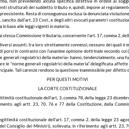
rma, non prevedendo alcuna specifica direttiva in ordine ai sogget
enti strutturali del suddetto tributo e, quindi, impone al regolament
 preesistente. Resta di conseguenza esclusa la denunciata violazione 
 sancito dall’art. 23 Cost., e degli altri evocati parametri costituzion
a in base alle leggi vigenti in materia.
a stessa Commissione tributaria, concernente l’art. 17, comma 2, dell
 diversi assunti, tra loro strettamente connessi, nessuno dei quali è m
ne di porsi in contrasto con l’unanime opinione dottrinale secondo cu
rme generali regolatrici della materia» hanno, tendenzialmente, una f
cisare le “norme generali regolatrici della materia” delegificata affette
ncipale. Tali carenze rendono la questione inammissibile per difetto d
PER QUESTI MOTIVI
LA CORTE COSTITUZIONALE
ittimità costituzionale dell’art. 3, comma 78, della legge 23 dicembr
erimento agli artt. 23, 70, 76 e 77 della Costituzione, dalla Commi
egittimità costituzionale dell’art. 17, comma 2, della legge 23 agost
 Consiglio dei Ministri), sollevata, in riferimento agli artt. 23, 7