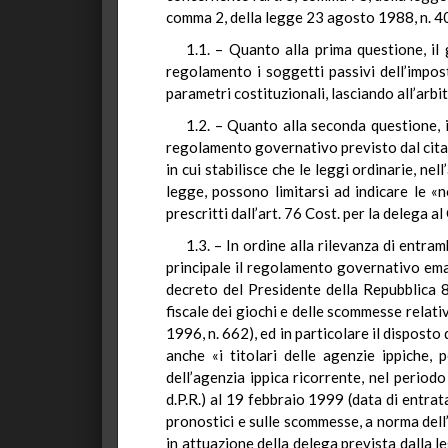
comma 2, della legge 23 agosto 1988, n. 400
1.1. – Quanto alla prima questione, il
regolamento i soggetti passivi dell’impos
parametri costituzionali, lasciando all’arbi
1.2. – Quanto alla seconda questione, i
regolamento governativo previsto dal citato 
in cui stabilisce che le leggi ordinarie, n
legge, possono limitarsi ad indicare le «no
prescritti dall’art. 76 Cost. per la delega a
1.3. – In ordine alla rilevanza di entram
principale il regolamento governativo eman
decreto del Presidente della Repubblica 8
fiscale dei giochi e delle scommesse relativ
1996, n. 662), ed in particolare il disposto
anche «i titolari delle agenzie ippiche,
dell’agenzia ippica ricorrente, nel period
d.P.R.) al 19 febbraio 1999 (data di entra
pronostici e sulle scommesse, a norma dell’
in attuazione della delega prevista dalla 