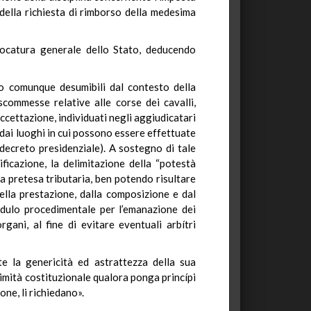
 della richiesta di rimborso della medesima
vvocatura generale dello Stato, deducendo
no comunque desumibili dal contesto della
 scommesse relative alle corse dei cavalli,
accettazione, individuati negli aggiudicatari
) dai luoghi in cui possono essere effettuate
o decreto presidenziale). A sostegno di tale
ficazione, la delimitazione della “potestà
a pretesa tributaria, ben potendo risultare
della prestazione, dalla composizione e dal
odulo procedimentale per l’emanazione dei
rgani, al fine di evitare eventuali arbítri
e la genericità ed astrattezza della sua
timità costituzionale qualora ponga princípi
one, li richiedano».