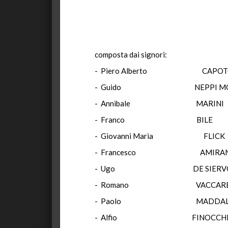
composta dai signori:
- Piero Alberto CAPOTOS
- Guido NEPPI MODON
- Annibale MAR
- Franco BI
- Giovanni Maria 
- Francesco AMIR
- Ugo DE SIE
- Romano VACCAR
- Paolo MADDAL
- Alfio FINOCCH