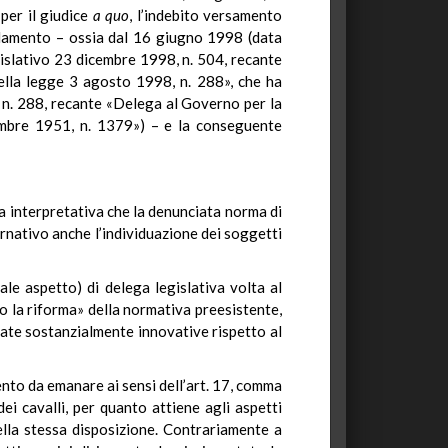
per il giudice
a quo
, l’indebito versamento
golamento – ossia dal 16 giugno 1998 (data
gislativo 23 dicembre 1998, n. 504, recante
della legge 3 agosto 1998, n. 288», che ha
, n. 288, recante «Delega al Governo per la
icembre 1951, n. 1379») – e la conseguente
sa interpretativa che la denunciata norma di
ernativo anche l’individuazione dei soggetti
le aspetto) di delega legislativa volta al
ino la riforma» della normativa preesistente,
gate sostanzialmente innovative rispetto al
ento da emanare ai sensi dell’art. 17, comma
ei cavalli, per quanto attiene agli aspetti
 nella stessa disposizione. Contrariamente a