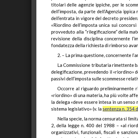
titolari delle agenzie ippiche, per le sco
dell’imposta, da parte dell’Agenzia ippic
dell’entrata in vigore del decreto preside
«Riordino dell’imposta unica sui concorsi
provveduto alla “rilegificazione” della ma
revisione della disciplina concernente l’
fondatezza della richiesta di rimborso ava
2. – La prima questione, concernente l’a
La Commissione tributaria rimettente bas
delegificazione, prevedendo il «riordino» d
passivi dell’imposta sulle scommesse relative
Occorre al riguardo preliminarmente ri
«riordino» di una materia, ha più volte affe
la delega «deve essere intesa in un senso 
sistema legislativo» (v. la
sentenza n. 354 
Nella specie, la norma censurata si limi
2, della legge n. 400 del 1988 – «al riord
organizzativi, funzionali, fiscali e sanzio