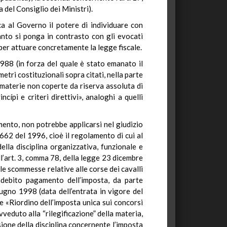
 del Consiglio dei Ministri).
ca al Governo il potere di individuare con
anto si ponga in contrasto con gli evocati
 per attuare concretamente la legge fiscale.
1988 (in forza del quale è stato emanato il
etri costituzionali sopra citati, nella parte
n materie non coperte da riserva assoluta di
cípi e criteri direttivi», analoghi a quelli
mento, non potrebbe applicarsi nel giudizio
662 del 1996, cioè il regolamento di cui al
lla disciplina organizzativa, funzionale e
ell’art. 3, comma 78, della legge 23 dicembre
lle scommesse relative alle corse dei cavalli
indebito pagamento dell’imposta, da parte
iugno 1998 (data dell’entrata in vigore del
e «Riordino dell’imposta unica sui concorsi
veduto alla “rilegificazione” della materia,
ione della disciplina concernente l’imposta