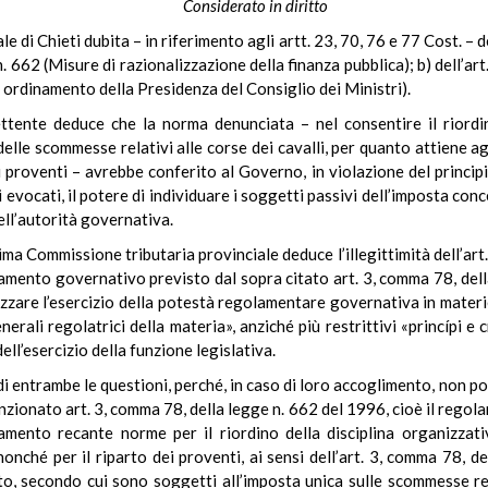
Considerato in diritto
 di Chieti dubita – in riferimento agli artt. 23, 70, 76 e 77 Cost. – del
 662 (Misure di razionalizzazione della finanza pubblica); b) dell’ar
e ordinamento della Presidenza del Consiglio dei Ministri).
mettente deduce che la norma denunciata – nel consentire il rior
delle scommesse relativi alle corse dei cavalli, per quanto attiene agli
i proventi – avrebbe conferito al Governo, in violazione del principi
ali evocati, il potere di individuare i soggetti passivi dell’imposta 
dell’autorità governativa.
ima Commissione tributaria provinciale deduce l’illegittimità dell’art
lamento governativo previsto dal sopra citato art. 3, comma 78, della
orizzare l’esercizio della potestà regolamentare governativa in mater
rali regolatrici della materia», anziché più restrittivi «princípi e cri
ell’esercizio della funzione legislativa.
 di entrambe le questioni, perché, in caso di loro accoglimento, non p
ionato art. 3, comma 78, della legge n. 662 del 1996, cioè il regolam
mento recante norme per il riordino della disciplina organizzativa
nonché per il riparto dei proventi, ai sensi dell’art. 3, comma 78, 
to, secondo cui sono soggetti all’imposta unica sulle scommesse relat