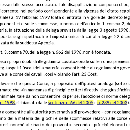
mmesse dalle stesse accettate». Tale disapplicazione comporterebbe, 
a ricorrente, nel periodo corrispondente alla vigenza del citato re
nziale) al 19 febbraio 1999 (data di entrata in vigore del decreto le
 pronostici e sulle scommesse, a norma dell’articolo 1, comma 2, 
teria, in attuazione della delega prevista dalla legge 3 agosto 1998
imposta sugli spettacoli e l’imposta unica di cui alla legge 22 d
nzata dalla suddetta Agenzia.
rt. 3, comma 78, della legge n. 662 del 1996, non è fondata.
a i propri dubbi di illegittimità costituzionale sull’erronea premes
egli aspetti fiscali della materia, consentirebbe al regolamento gov
 alle corse dei cavalli, così violando l’art. 23 Cost.
levare che questa Corte, a proposito dell’ipotesi analoga (sotto ta
rmato che, «in mancanza di princípi e criteri direttivi che giustifich
minimale, tale da non consentire, di per sé, l’adozione di norme dele
del 1998
, richiamata dalle
sentenze n. 66 del 2005
e
n. 239 del 2003
).
ta a consentire all’autorità governativa di provvedere – con regolam
ino della materia dei giochi e delle scommesse relativi alle corse d
natori, nonché al riparto dei proventi», secondo i princípi elencati