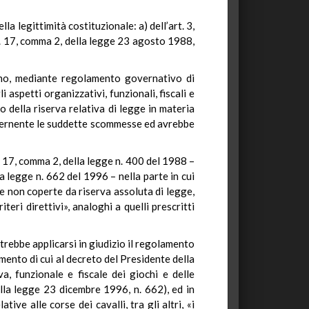
la legittimità costituzionale: a) dell’art. 3,
t. 17, comma 2, della legge 23 agosto 1988,
dino, mediante regolamento governativo di
 aspetti organizzativi, funzionali, fiscali e
o della riserva relativa di legge in materia
concernente le suddette scommesse ed avrebbe
. 17, comma 2, della legge n. 400 del 1988 –
 legge n. 662 del 1996 – nella parte in cui
ie non coperte da riserva assoluta di legge,
teri direttivi», analoghi a quelli prescritti
otrebbe applicarsi in giudizio il regolamento
ento di cui al decreto del Presidente della
, funzionale e fiscale dei giochi e delle
della legge 23 dicembre 1996, n. 662), ed in
ive alle corse dei cavalli, tra gli altri, «i