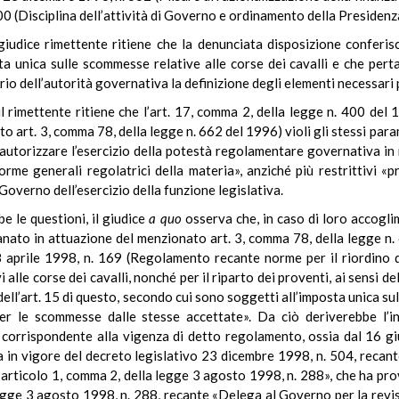
 (Disciplina dell’attività di Governo e ordinamento della Presidenza
 giudice rimettente ritiene che la denunciata disposizione conferis
ta unica sulle scommesse relative alle corse dei cavalli e che pert
trio dell’autorità governativa la definizione degli elementi necessari
l rimettente ritiene che l’art. 17, comma 2, della legge n. 400 del 
art. 3, comma 78, della legge n. 662 del 1996) violi gli stessi param
ell’autorizzare l’esercizio della potestà regolamentare governativa i
rme generali regolatrici della materia», anziché più restrittivi «prin
l Governo dell’esercizio della funzione legislativa.
be le questioni, il giudice
a quo
osserva che, in caso di loro accogli
ato in attuazione del menzionato art. 3, comma 78, della legge n. 
 aprile 1998, n. 169 (Regolamento recante norme per il riordino de
i alle corse dei cavalli, nonché per il riparto dei proventi, ai sensi d
 dell’art. 15 di questo, secondo cui sono soggetti all’imposta unica su
 per le scommesse dalle stesse accettate». Da ciò deriverebbe l’
o corrispondente alla vigenza di detto regolamento, ossia dal 16 g
ta in vigore del decreto legislativo 23 dicembre 1998, n. 504, recant
articolo 1, comma 2, della legge 3 agosto 1998, n. 288», che ha prov
legge 3 agosto 1998, n. 288, recante «Delega al Governo per la revis