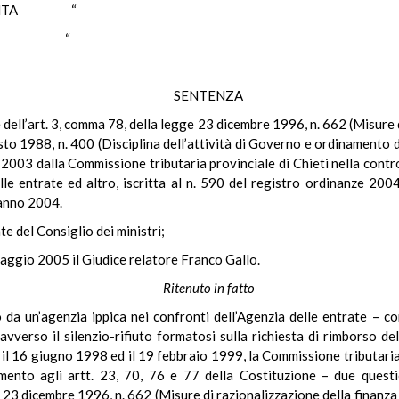
NTA “
LO “
SENTENZA
e dell’art. 3, comma 78, della legge 23 dicembre 1996, n. 662 (Misure 
sto 1988, n. 400 (Disciplina dell’attività di Governo e ordinamento d
03 dalla Commissione tributaria provinciale di Chieti nella controv
elle entrate ed altro, iscritta al n. 590 del registro ordinanze 200
’anno 2004.
te del Consiglio dei ministri;
maggio 2005 il Giudice relatore Franco Gallo.
Ritenuto in fatto
 da un’agenzia ippica nei confronti dell’Agenzia delle entrate – c
vverso il silenzio-rifiuto formatosi sulla richiesta di rimborso de
il 16 giugno 1998 ed il 19 febbraio 1999, la Commissione tributaria 
mento agli artt. 23, 70, 76 e 77 della Costituzione – due question
 23 dicembre 1996, n. 662 (Misure di razionalizzazione della finanza 