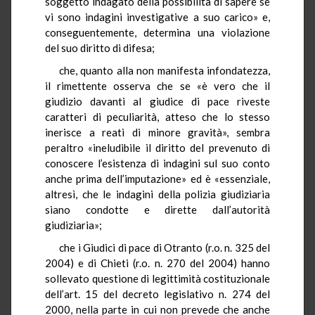
soggetto indagato della possibilità di sapere se
vi sono indagini investigative a suo carico» e,
conseguentemente, determina una violazione
del suo diritto di difesa;
che, quanto alla non manifesta infondatezza,
il rimettente osserva che se «è vero che il
giudizio davanti al giudice di pace riveste
caratteri di peculiarità, atteso che lo stesso
inerisce a reati di minore gravità», sembra
peraltro «ineludibile il diritto del prevenuto di
conoscere l’esistenza di indagini sul suo conto
anche prima dell’imputazione» ed è «essenziale,
altresì, che le indagini della polizia giudiziaria
siano condotte e dirette dall’autorità
giudiziaria»;
che i Giudici di pace di Otranto (r.o. n. 325 del
2004) e di Chieti (r.o. n. 270 del 2004) hanno
sollevato questione di legittimità costituzionale
dell’art. 15 del decreto legislativo n. 274 del
2000, nella parte in cui non prevede che anche