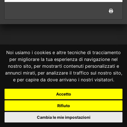
Noi usiamo i cookies e altre tecniche di tracciamento
per migliorare la tua esperienza di navigazione nel
CONSULTA ONLINE DAL 1995 -
NOTE LEGALI
nostro sito, per mostrarti contenuti personalizzati e
annunci mirati, per analizzare il traffico sul nostro sito,
Consulta OnLine non ha prodotto e non è responsabile per i contenuti e
le informazioni legali di siti collegati.
e per capire da dove arrivano i nostri visitatori.
La consultazione di questi o del materiale contenuto nel sito non
costituisce una relazione di consulenza legale.
Accetto
Nessuno deve confidare o agire in base alle informazioni disponibili in
questo sito senza una consulenza legale professionale.
Rifiuto
info@giurcost.org
|
Giurisprudenza Costituzionale
|
Consulta OnLine
|
@giurcost
Cambia le mie impostazioni