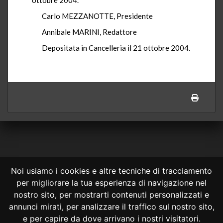
Carlo MEZZANOTTE, Presidente
Annibale MARINI, Redattore
Depositata in Cancelleria il 21 ottobre 2004.
Noi usiamo i cookies e altre tecniche di tracciamento
per migliorare la tua esperienza di navigazione nel
CONSULTA ONLINE DAL 1995 -
NOTE LEGALI
nostro sito, per mostrarti contenuti personalizzati e
annunci mirati, per analizzare il traffico sul nostro sito,
Consulta OnLine non ha prodotto e non è responsabile per i contenuti e
le informazioni legali di siti collegati.
e per capire da dove arrivano i nostri visitatori.