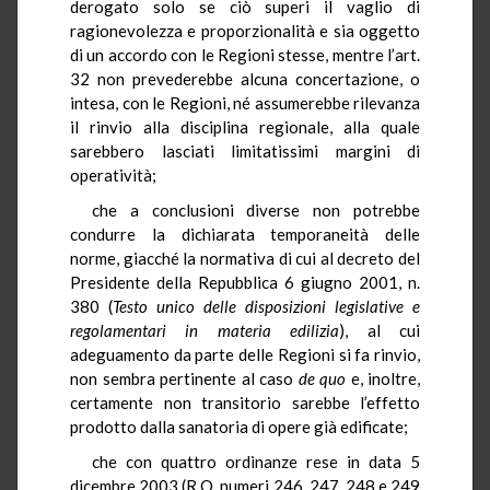
derogato solo se ciò superi il vaglio di
ragionevolezza e proporzionalità e sia oggetto
di un accordo con le Regioni stesse, mentre l’art.
32 non prevederebbe alcuna concertazione, o
intesa, con le Regioni, né assumerebbe rilevanza
il rinvio alla disciplina regionale, alla quale
sarebbero lasciati limitatissimi margini di
operatività;
che
a conclusioni diverse non potrebbe
condurre la dichiarata temporaneità delle
norme, giacché la normativa di cui al decreto del
Presidente della Repubblica 6 giugno 2001, n.
380 (
Testo unico delle disposizioni legislative e
regolamentari in materia edilizia
), al cui
adeguamento da parte delle Regioni si fa rinvio,
non sembra pertinente al caso
de quo
e, inoltre,
certamente non transitorio sarebbe l’effetto
prodotto dalla sanatoria di opere già edificate;
che con quattro ordinanze rese in data 5
dicembre 2003 (R.O. numeri 246, 247, 248 e 249