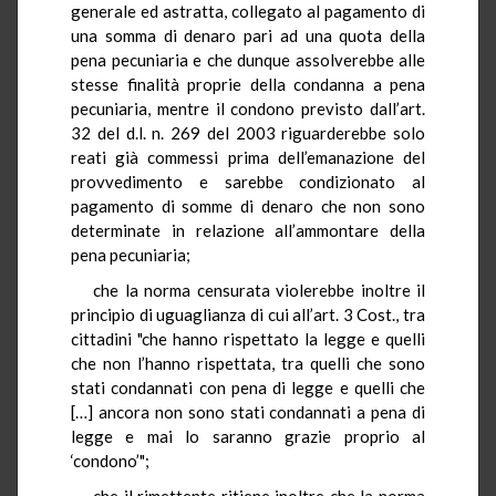
generale ed astratta, collegato al pagamento di
una somma di denaro pari ad una quota della
pena pecuniaria e che dunque assolverebbe alle
stesse finalità proprie della condanna a pena
pecuniaria, mentre il condono previsto dall’art.
32 del d.l. n. 269 del 2003 riguarderebbe solo
reati già commessi prima dell’emanazione del
provvedimento e sarebbe condizionato al
pagamento di somme di denaro che non sono
determinate in relazione all’ammontare della
pena pecuniaria;
che la norma censurata violerebbe inoltre il
principio di uguaglianza di cui all’art. 3 Cost., tra
cittadini "che hanno rispettato la legge e quelli
che non l’hanno rispettata, tra quelli che sono
stati condannati con pena di legge e quelli che
[…] ancora non sono stati condannati a pena di
legge e mai lo saranno grazie proprio al
‘condono’";
che
il rimettente ritiene inoltre che la norma