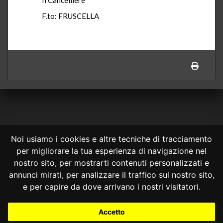
F.to: FRUSCELLA
Noi usiamo i cookies e altre tecniche di tracciamento
per migliorare la tua esperienza di navigazione nel
CONSULTA ONLINE DAL 1995 -
NOTE LEGALI
nostro sito, per mostrarti contenuti personalizzati e
annunci mirati, per analizzare il traffico sul nostro sito,
Consulta OnLine non ha prodotto e non è responsabile per i contenuti e
le informazioni legali di siti collegati.
e per capire da dove arrivano i nostri visitatori.
La consultazione di questi o del materiale contenuto nel sito non
costituisce una relazione di consulenza legale.
Accetto
Nessuno deve confidare o agire in base alle informazioni disponibili in