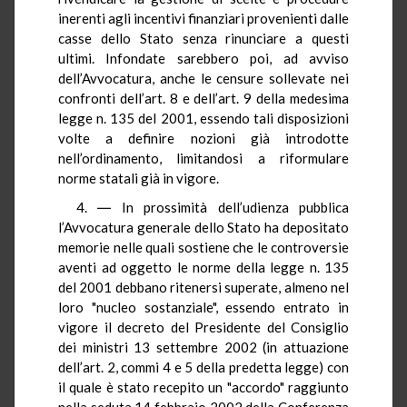
inerenti agli incentivi finanziari provenienti dalle
casse dello Stato senza rinunciare a questi
ultimi. Infondate sarebbero poi, ad avviso
dell’Avvocatura, anche le censure sollevate nei
confronti dell’art. 8 e dell’art. 9 della medesima
legge n. 135 del 2001, essendo tali disposizioni
volte a definire nozioni già introdotte
nell’ordinamento, limitandosi a riformulare
norme statali già in vigore.
4. ― In prossimità dell’udienza pubblica
l’Avvocatura generale dello Stato ha depositato
memorie nelle quali sostiene che le controversie
aventi ad oggetto le norme della legge n. 135
del 2001 debbano ritenersi superate, almeno nel
loro "nucleo sostanziale", essendo entrato in
vigore il decreto del Presidente del Consiglio
dei ministri 13 settembre 2002 (in attuazione
dell’art. 2, commi 4 e 5 della predetta legge) con
il quale è stato recepito un "accordo" raggiunto
nella seduta 14 febbraio 2002 della Conferenza