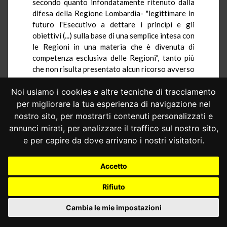
secondo quanto infondatamente ritenuto dalla
difesa della Regione Lombardia- "legittimare in
futuro l'Esecutivo a dettare i principi e gli
obiettivi (...) sulla base di una semplice intesa con
le Regioni in una materia che è divenuta di
competenza esclusiva delle Regioni", tanto più
che non risulta presentato alcun ricorso avverso
il predetto d.P.C.m. 13 settembre 2002.
Noi usiamo i cookies e altre tecniche di tracciamento
Le questioni di legittimità costituzionale
per migliorare la tua esperienza di navigazione nel
sollevate con i ricorsi in esame vanno pertanto
nostro sito, per mostrarti contenuti personalizzati e
dichiarate inammissibili.
annunci mirati, per analizzare il traffico sul nostro sito,
PER QUESTI MOTIVI
e per capire da dove arrivano i nostri visitatori.
LA CORTE COSTITUZIONALE
Accetto
riuniti i giudizi,
dichiara
inammissibili le questioni di
Rifiuto
legittimità costituzionale degli artt. 1, 2, 3, 4, 5,
6, 7, 8, 9, 10 e 11 della legge 29 marzo 2001, n.
Cambia le mie impostazioni
135 (Riforma della legislazione nazionale del