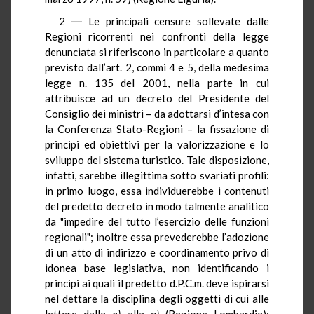
2 ― Le principali censure sollevate dalle
Regioni ricorrenti nei confronti della legge
denunciata si riferiscono in particolare a quanto
previsto dall’art. 2, commi 4 e 5, della medesima
legge n. 135 del 2001, nella parte in cui
attribuisce ad un decreto del Presidente del
Consiglio dei ministri – da adottarsi d’intesa con
la Conferenza Stato-Regioni – la fissazione di
principi ed obiettivi per la valorizzazione e lo
sviluppo del sistema turistico. Tale disposizione,
infatti, sarebbe illegittima sotto svariati profili:
in primo luogo, essa individuerebbe i contenuti
del predetto decreto in modo talmente analitico
da "impedire del tutto l’esercizio delle funzioni
regionali"; inoltre essa prevederebbe l’adozione
di un atto di indirizzo e coordinamento privo di
idonea base legislativa, non identificando i
principi ai quali il predetto d.P.C.m. deve ispirarsi
nel dettare la disciplina degli oggetti di cui alle
lettere dalla
a)
alla
n)
(Regione Lombardia);