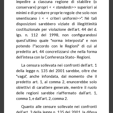
impedire a ciascuna regione di stabilire (o
conservare) propri < <
standards
>> superiori ai
minimi e di produrre proprie regole che solo non
smentiscano i < < criteri uniformi>>". Né tali
disposizioni sarebbero viziate di illegittimità
costituzionale per violazione dell’art. 44 del d.
lgs. n. 112 del 1998, non configurandosi
quest’ultimo quale "norma interposta" e non
potendo l’"accordo con le Regioni" di cui al
predetto art. 44 concretizzarsi che nella forma
dell’intesa con la Conferenza Stato- Regioni.
La censura sollevata nei confronti dell’art. 1
della legge n. 135 del 2001 sarebbe, oltre che
"vaga", anche infondata, dal momento che il
predetto art. 1, al comma 2, enuncerebbe solo
obiettivi di carattere generale, mentre il ruolo
delle regioni sarebbe riaffermato dall’art. 1,
comma 1, e dall’art. 2, comma 2.
Quanto alle censure sollevate nei confronti
dell’art. 3 della legge n. 135 del 2001, la difesa