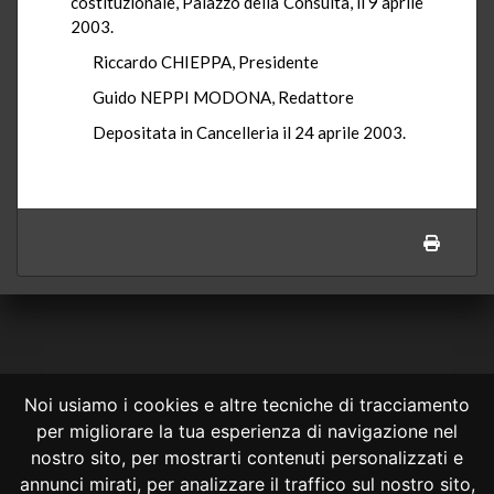
costituzionale, Palazzo della Consulta, il 9 aprile
2003.
Riccardo CHIEPPA, Presidente
Guido NEPPI MODONA, Redattore
Depositata in Cancelleria il 24 aprile 2003.
Noi usiamo i cookies e altre tecniche di tracciamento
per migliorare la tua esperienza di navigazione nel
CONSULTA ONLINE DAL 1995 -
NOTE LEGALI
nostro sito, per mostrarti contenuti personalizzati e
annunci mirati, per analizzare il traffico sul nostro sito,
Consulta OnLine non ha prodotto e non è responsabile per i contenuti e