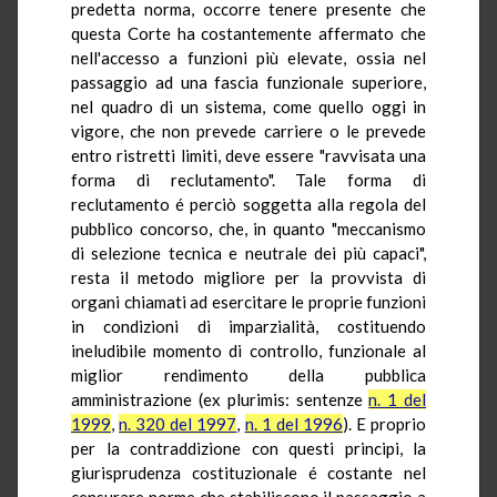
predetta norma, occorre tenere presente che
questa Corte ha costantemente affermato che
nell'accesso a funzioni più elevate, ossia nel
passaggio ad una fascia funzionale superiore,
nel quadro di un sistema, come quello oggi in
vigore, che non prevede carriere o le prevede
entro ristretti limiti, deve essere "ravvisata una
forma di reclutamento". Tale forma di
reclutamento é perciò soggetta alla regola del
pubblico concorso, che, in quanto "meccanismo
di selezione tecnica e neutrale dei più capaci",
resta il metodo migliore per la provvista di
organi chiamati ad esercitare le proprie funzioni
in condizioni di imparzialità, costituendo
ineludibile momento di controllo, funzionale al
miglior rendimento della pubblica
amministrazione (ex plurimis: sentenze
n. 1 del
1999
,
n. 320 del 1997
,
n. 1 del 1996
). E proprio
per la contraddizione con questi principi, la
giurisprudenza costituzionale é costante nel
censurare norme che stabiliscono il passaggio a