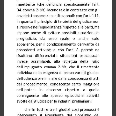
rimettente (che denuncia specificamente l’art.
34, comma 2-
bis
), lacunosa e in contrasto con gli
anzidetti parametri costituzionali: con l’art. 111,
in quanto il principio di terzietà del giudice non
si risolve nell’equidistanza rispetto alle parti, ma
impone anche di evitare possibili situazioni di
pregiudizio, sia esso reale o anche solo
apparente, per il condizionamento derivante da
precedenti attività; e con l’art. 3, perchè ne
risultano differenziate situazioni processuali
invece assimilabili, alla stregua della
ratio
dell’impugnato comma 2-
bis
, che il rimettente
individua nella esigenza di preservare il giudice
dell’udienza preliminare dalla conoscenza di atti
del procedimento, conoscenza certo maggiore
nell’ipotesi in discorso rispetto a quella
conseguente alle spesso episodiche attività
svolte dal giudice per le indagini preliminari;
che in tutti e tre i giudizi così promossi é
intervenuto il Presidente del Consiglio dei