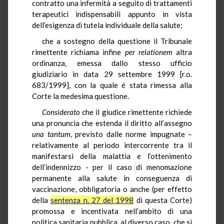
contratto una infermità a seguito di trattamenti
terapeutici indispensabili appunto in vista
dell’esigenza di tutela individuale della salute;
che a sostegno della questione il Tribunale
rimettente richiama infine
per relationem
altra
ordinanza, emessa dallo stesso ufficio
giudiziario in data 29 settembre 1999 [r.o.
683/1999], con la quale é stata rimessa alla
Corte la medesima questione.
Considerato
che il giudice rimettente richiede
una pronuncia che estenda il diritto all’assegno
una tantum
, previsto dalle norme impugnate –
relativamente al periodo intercorrente tra il
manifestarsi della malattia e l’ottenimento
dell’indennizzo - per il caso di menomazione
permanente alla salute in conseguenza di
vaccinazione, obbligatoria o anche (per effetto
della
sentenza n. 27 del 1998
di questa Corte)
promossa e incentivata nell’ambito di una
politica sanitaria pubblica, al diverso caso, che si