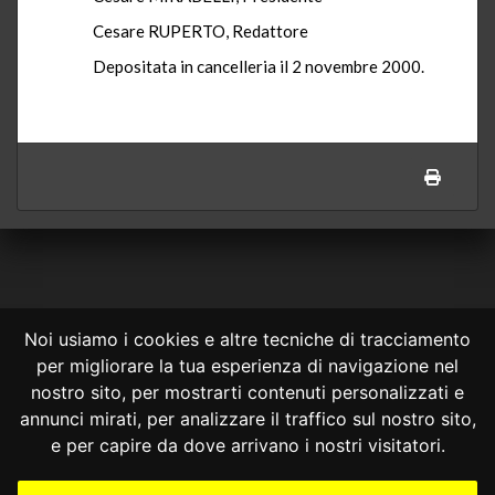
Cesare RUPERTO, Redattore
Depositata in cancelleria il 2 novembre 2000.
Noi usiamo i cookies e altre tecniche di tracciamento
per migliorare la tua esperienza di navigazione nel
CONSULTA ONLINE DAL 1995 -
NOTE LEGALI
nostro sito, per mostrarti contenuti personalizzati e
annunci mirati, per analizzare il traffico sul nostro sito,
Consulta OnLine non ha prodotto e non è responsabile per i contenuti e
le informazioni legali di siti collegati.
e per capire da dove arrivano i nostri visitatori.
La consultazione di questi o del materiale contenuto nel sito non
costituisce una relazione di consulenza legale.