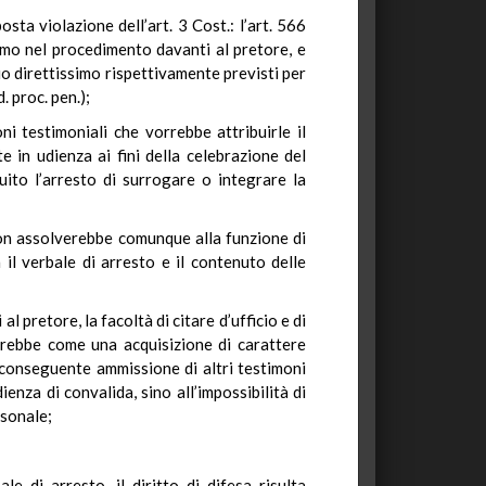
ta violazione dell’art. 3 Cost.: l’art. 566
ssimo nel procedimento davanti al pretore, e
zio direttissimo rispettivamente previsti per
. proc. pen.);
ni testimoniali che vorrebbe attribuirle il
e in udienza ai fini della celebrazione del
guito l’arresto di surrogare o integrare la
, non assolverebbe comunque alla funzione di
 il verbale di arresto e il contenuto delle
al pretore, la facoltà di citare d’ufficio e di
cherebbe come una acquisizione di carattere
la conseguente ammissione di altri testimoni
enza di convalida, sino all’impossibilità di
rsonale;
le di arresto, il diritto di difesa risulta