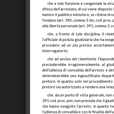
che a tale funzione è congeniale la stru
difesa dell’arrestato, di cui viene disposto 
mentre il pubblico ministero, se ritiene di n
fondano (art. 390, comma 3-
bis
, cod. proc.
alla libertà personale (art. 391, comma 3, co
che, a fronte di tale disciplina, il ri
l’ufficiale di polizia giudiziaria che ha es
procedere ad un più preciso accertamento 
interrogatorio;
che ad avviso del rimettente l’impossibi
precluderebbe irragionevolmente al giudi
dell’udienza di convalida dell’arresto e de
determinerebbe una ingiustificata disparit
pretore, in quanto solo nel procedimento d
pretore sia autorizzato a rendere una relazi
che, da un punto di vista generale, non c
391 cod. proc. pen. non preveda che il giudi
che hanno eseguito l’arresto, in quanto ta
l’udienza di convalida e con le finalità dell