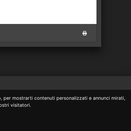
 siti collegati.
, per mostrarti contenuti personalizzati e annunci mirati,
onsulenza legale.
stri visitatori.
za legale professionale.
@giurcost