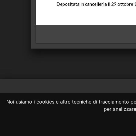
Depositata in cancelleria il 29 ottobre
Consulta OnLine
Noi usiamo i cookies e altre tecniche di tracciamento per
La consultazione
per analizzare 
Nessuno deve confidare 
info@giu