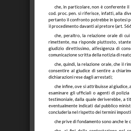
che, in particolare, non è conferente il
cod. proc. pen. si riferisce, infatti, alla
pertanto il confronto potrebbe in ipotesi po
il procedimento davanti al pretore (art. 566 
che, peraltro, la relazione orale di cu
rimettente, ma risponde piuttosto, stante 
giudizio direttissimo, all’esigenza di con
comunicazione scritta della notizia di reato
che, quindi, la relazione orale, che il 
consentire al giudice di sentire a chiarim
dichiarazioni rese dagli arrestati;
che infine, ove si attribuisse al giudice, 
esaminare gli ufficiali o agenti di polizi
testimoniale, dalla quale deriverebbe, a ti
eventualmente indicati dal pubblico ministe
concluderla nel rispetto dei termini imposti
che prive di fondamento sono anche le c
che, ai fini della contestazione nel co