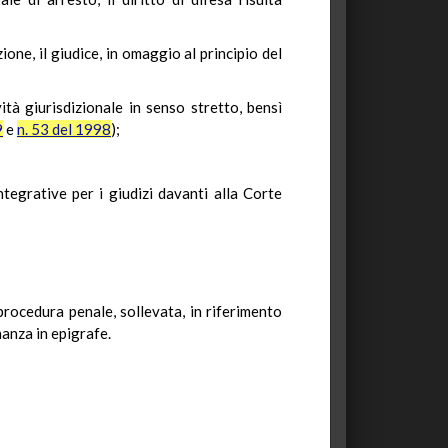
one, il giudice, in omaggio al principio del
ività giurisdizionale in senso stretto, bensì
9
e
n. 53 del 1998
);
egrative per i giudizi davanti alla Corte
procedura penale, sollevata, in riferimento
nanza in epigrafe.