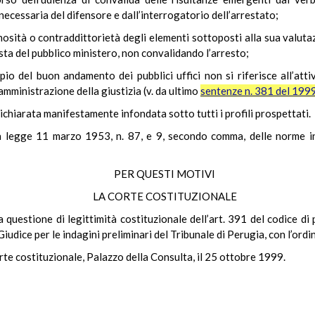
ecessaria del difensore e dall’interrogatorio dell’arrestato;
osità o contraddittorietà degli elementi sottoposti alla sua valutazi
esta del pubblico ministero, non convalidando l’arresto;
ncipio del buon andamento dei pubblici uffici non si riferisce all’att
amministrazione della giustizia (v. da ultimo
sentenze n. 381 del 199
chiarata manifestamente infondata sotto tutti i profili prospettati.
a legge 11 marzo 1953, n. 87, e 9, secondo comma, delle norme int
PER QUESTI MOTIVI
LA CORTE COSTITUZIONALE
 questione di legittimità costituzionale dell’art. 391 del codice di 
 Giudice per le indagini preliminari del Tribunale di Perugia, con l’ordi
rte costituzionale, Palazzo della Consulta, il 25 ottobre 1999.