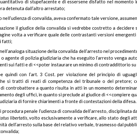
uantitativo di stupefacente e di essersene disfatto nel momento in 
a detenuta dall’altro arrestato;
o nell’udienza di convalida, aveva confermato tale versione, assumend
tuazione il giudice della convalida si vedrebbe costretto a decidere 
agine volta a verificare quale delle contrastanti versioni emergenti 
 fatti;
e nell’analoga situazione della convalida dell’arresto nel procedimento 
 o agente di polizia giudiziaria che ha eseguito l’arresto venga auto
nti sui fatti e di <<poter instaurare un minimo di contraddittorio su
 quindi con l’art. 3 Cost. per violazione del principio di uguag
he si tratti di reati di competenza del tribunale o del pretore; co
 di controbattere a quanto risulta in atti in un momento determina
ndamento degli uffici, in quanto si preclude al giudice di <<compiere
iziaria di fornire chiarimenti a fronte di contestazioni della difesa.
i procedura penale l’udienza di convalida dell’arresto, disciplinata da
tatus libertatis
, volto esclusivamente a verificare, allo stato degli att
mità dell’arresto sulla base del relativo verbale, trasmesso dal pubbli
 convalida;