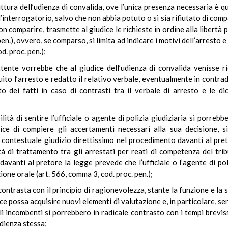
ttura dell’udienza di convalida, ove l’unica presenza necessaria è que
l’interrogatorio, salvo che non abbia potuto o si sia rifiutato di compa
on comparire, trasmette al giudice le richieste in ordine alla libertà 
 pen.), ovvero, se comparso, si limita ad indicare i motivi dell’arresto e
d. proc. pen.);
mettente vorrebbe che al giudice dell’udienza di convalida venisse r
eguito l’arresto e redatto il relativo verbale, eventualmente in contrad
dei fatti in caso di contrasti tra il verbale di arresto e le dic
lità di sentire l’ufficiale o agente di polizia giudiziaria si porrebb
ce di compiere gli accertamenti necessari alla sua decisione, s
l contestuale giudizio direttissimo nel procedimento davanti al preto
à di trattamento tra gli arrestati per reati di competenza del tri
avanti al pretore la legge prevede che l’ufficiale o l’agente di poli
one orale (art. 566, comma 3, cod. proc. pen.);
ontrasta con il principio di ragionevolezza, stante la funzione e la st
ce possa acquisire nuovi elementi di valutazione e, in particolare, sent
li incombenti si porrebbero in radicale contrasto con i tempi brevis
’udienza stessa;