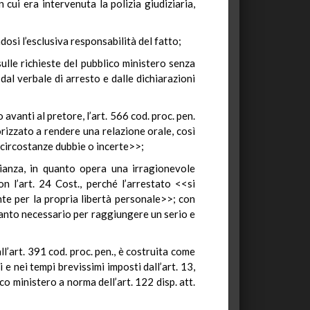
cui era intervenuta la polizia giudiziaria,
osi l’esclusiva responsabilità del fatto;
sulle richieste del pubblico ministero senza
dal verbale di arresto e dalle dichiarazioni
avanti al pretore, l’art. 566 cod. proc. pen.
rizzato a rendere una relazione orale, così
 circostanze dubbie o incerte>>;
lianza, in quanto opera una irragionevole
n l’art. 24 Cost., perché l’arrestato <<si
nte per la propria libertà personale>>; con
 quanto necessario per raggiungere un serio e
ll’art. 391 cod. proc. pen., è costruita come
i e nei tempi brevissimi imposti dall’art. 13,
co ministero a norma dell’art. 122 disp. att.