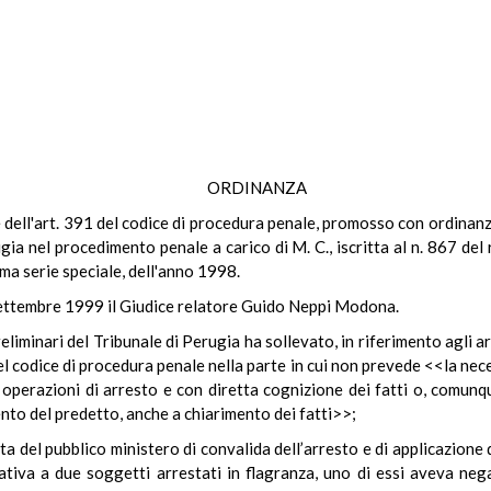
ORDINANZA
le dell'art. 391 del codice di procedura penale, promosso con ordinanz
rugia nel procedimento penale a carico di M. C., iscritta al n. 867 de
ima serie speciale, dell'anno 1998.
 settembre 1999 il Giudice relatore Guido Neppi Modona.
reliminari del Tribunale di Perugia ha sollevato, in riferimento agli a
 del codice di procedura penale nella parte in cui non prevede <<la ne
e operazioni di arresto e con diretta cognizione dei fatti o, comunq
ento del predetto, anche a chiarimento dei fatti>>;
sta del pubblico ministero di convalida dell’arresto e di applicazione
elativa a due soggetti arrestati in flagranza, uno di essi aveva ne