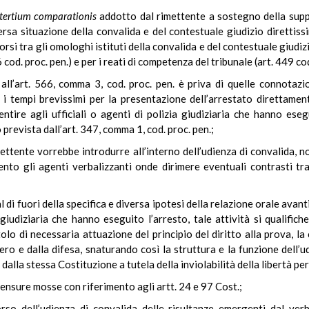
tertium
comparationis
addotto dal rimettente a sostegno della suppos
 diversa situazione della convalida e del contestuale giudizio diretti
rsi tra gli omologhi istituti della convalida e del contestuale giudi
cod. proc. pen.) e per i reati di competenza del tribunale (art. 449 cod
i all’art. 566, comma 3, cod. proc. pen. è priva di quelle connotazio
i tempi brevissimi per la presentazione dell’arrestato direttament
sentire agli ufficiali o agenti di polizia giudiziaria che hanno ese
 prevista dall’art. 347, comma 1, cod. proc. pen.;
rimettente vorrebbe introdurre all’interno dell’udienza di convalida
ento gli agenti verbalizzanti onde dirimere eventuali contrasti tra
al di fuori della specifica e diversa ipotesi della relazione orale avanti 
a giudiziaria che hanno eseguito l’arresto, tale attività si qualifi
tolo di necessaria attuazione del principio del diritto alla prova, 
ro e dalla difesa, snaturando così la struttura e la funzione dell’udi
 dalla stessa Costituzione a tutela della inviolabilità della libertà pe
ensure mosse con riferimento agli artt. 24 e 97 Cost.;
rso dell’udienza di convalida delle risultanze emergenti dal verba