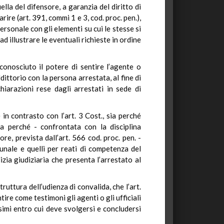
lla del difensore, a garanzia del diritto di
rire (art. 391, commi 1 e 3, cod. proc. pen.),
personale con gli elementi su cui le stesse si
 ad illustrare le eventuali richieste in ordine
iconosciuto il potere di sentire l’agente o
dittorio con la persona arrestata, al fine di
hiarazioni rese dagli arrestati in sede di
e in contrasto con l’art. 3 Cost., sia perché
ia perché - confrontata con la disciplina
re, prevista dall’art. 566 cod. proc. pen. -
bunale e quelli per reati di competenza del
zia giudiziaria che presenta l’arrestato al
ruttura dell’udienza di convalida, che l’art.
ire come testimoni gli agenti o gli ufficiali
simi entro cui deve svolgersi e concludersi