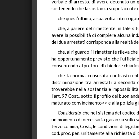
verbale di arresto, di avere detenuto un q
sostenendo che la sostanza stupefacente er
che quest’ultimo, a sua volta interrogat
che, a parere del rimettente, in tale si
avere la possibilità di compiere alcuna ind
dei due arrestati corrisponda alla realtà dei
che, al riguardo, il rimettente rileva ch
ha opportunamente previsto che l’ufficiale
consentendo al pretore di chiedere chiarime
che la norma censurata contrasterebbe
discriminazione tra arrestati a seconda c
troverebbe nella sostanziale impossibilità
l’art. 97 Cost., sotto il profilo del buon a
maturato convincimento>> e alla polizia giud
Considerato
che nel sistema del codice d
un momento di necessaria garanzia sullo
s
terzo comma, Cost., le condizioni di legitti
cod. proc. pen. unitamente alla richiesta di