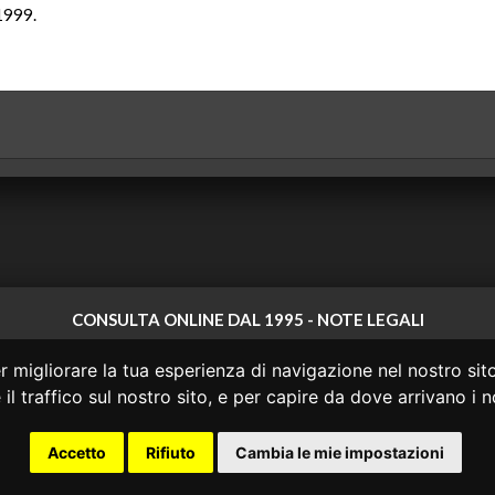
 1999.
CONSULTA ONLINE DAL 1995 -
NOTE LEGALI
 non ha prodotto e non è responsabile per i contenuti e le informazioni legali di
 migliorare la tua esperienza di navigazione nel nostro sito
 di questi o del materiale contenuto nel sito non costituisce una relazione di c
il traffico sul nostro sito, e per capire da dove arrivano i no
o agire in base alle informazioni disponibili in questo sito senza una consulen
rcost.org
|
Giurisprudenza Costituzionale
|
Consulta OnLine
|
Accetto
Rifiuto
Cambia le mie impostazioni