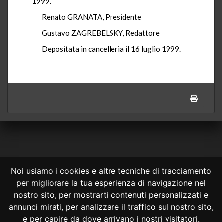
1999.
Renato GRANATA, Presidente
Gustavo ZAGREBELSKY, Redattore
Depositata in cancelleria il 16 luglio 1999.
Noi usiamo i cookies e altre tecniche di tracciamento
per migliorare la tua esperienza di navigazione nel
CONSULTA ONLINE DAL 1995 -
NOTE LEGALI
nostro sito, per mostrarti contenuti personalizzati e
annunci mirati, per analizzare il traffico sul nostro sito,
Consulta OnLine non ha prodotto e non è responsabile per i contenuti e
le informazioni legali di siti collegati.
e per capire da dove arrivano i nostri visitatori.