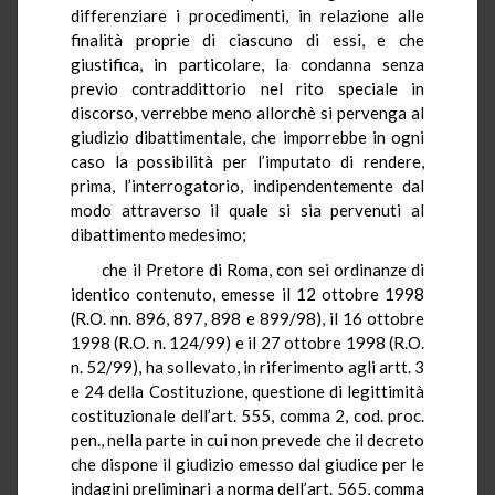
differenziare i procedimenti, in relazione alle
finalità proprie di ciascuno di essi, e che
giustifica, in particolare, la condanna senza
previo contraddittorio nel rito speciale in
discorso, verrebbe meno allorchè si pervenga al
giudizio dibattimentale, che imporrebbe in ogni
caso la possibilità per l’imputato di rendere,
prima, l’interrogatorio, indipendentemente dal
modo attraverso il quale si sia pervenuti al
dibattimento medesimo;
che il Pretore di Roma, con sei ordinanze di
identico contenuto, emesse il 12 ottobre 1998
(R.O. nn. 896, 897, 898 e 899/98), il 16 ottobre
1998 (R.O. n. 124/99) e il 27 ottobre 1998 (R.O.
n. 52/99), ha sollevato, in riferimento agli artt. 3
e 24 della Costituzione, questione di legittimità
costituzionale dell’art. 555, comma 2, cod. proc.
pen., nella parte in cui non prevede che il decreto
che dispone il giudizio emesso dal giudice per le
indagini preliminari a norma dell’art. 565, comma