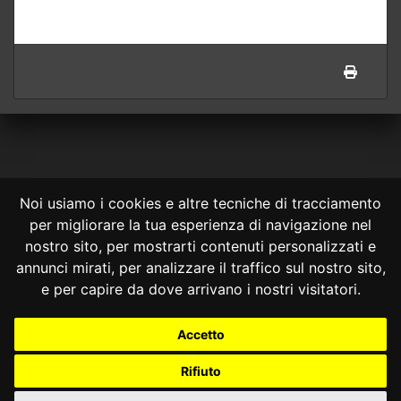
Noi usiamo i cookies e altre tecniche di tracciamento
per migliorare la tua esperienza di navigazione nel
CONSULTA ONLINE DAL 1995 -
NOTE LEGALI
nostro sito, per mostrarti contenuti personalizzati e
annunci mirati, per analizzare il traffico sul nostro sito,
Consulta OnLine non ha prodotto e non è responsabile per i contenuti e
le informazioni legali di siti collegati.
e per capire da dove arrivano i nostri visitatori.
La consultazione di questi o del materiale contenuto nel sito non
costituisce una relazione di consulenza legale.
Accetto
Nessuno deve confidare o agire in base alle informazioni disponibili in
questo sito senza una consulenza legale professionale.
Rifiuto
info@giurcost.org
|
Giurisprudenza Costituzionale
|