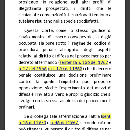
prosieguo, in relazione agli altri profili di
illegittimità prospettati, i diritti che le
richiamate convenzioni internazionali tendono a
tutelare risultano nella specie soddisfatti.
Questa Corte, come lo stesso giudice di
rinvio mostra di essere consapevole, si è già
occupata, sia pure sotto il regime del codice di
procedura penale abrogato, degli aspetti
relativi al diritto di difesa nel procedimento per
decreto affermando (
sentenza n. 136 del 1967
e
n. 27 del 1966
e n. 170 del 1963
) che il decreto
penale costituisce una decisione preliminare
contro la quale l'imputato può proporre
opposizione, sicché l'esperimento dei mezzi di
difesa è rinviato al vero e proprio giudizio che si
svolge con la stessa ampiezza dei procedimenti
ordinari.
Se si collega tale affermazione all'altra (
sent.
n. 16 del 1970
e
n. 46 del 1967
) secondo cui non
può ritenersi vulnerato il diritto di difesa se per