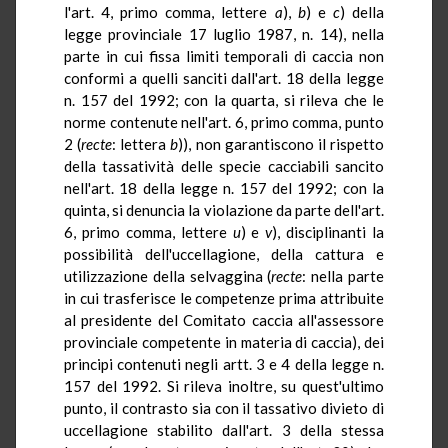
l'art. 4, primo comma, lettere
a
),
b
) e
c
) della
legge provinciale 17 luglio 1987, n. 14), nella
parte in cui fissa limiti temporali di caccia non
conformi a quelli sanciti dall'art. 18 della legge
n. 157 del 1992; con la quarta, si rileva che le
norme contenute nell'art. 6, primo comma, punto
2 (
recte
: lettera
b
)), non garantiscono il rispetto
della tassatività delle specie cacciabili sancito
nell'art. 18 della legge n. 157 del 1992; con la
quinta, si denuncia la violazione da parte dell'art.
6, primo comma, lettere
u
) e
v
), disciplinanti la
possibilità dell'uccellagione, della cattura e
utilizzazione della selvaggina (
recte
: nella parte
in cui trasferisce le competenze prima attribuite
al presidente del Comitato caccia all'assessore
provinciale competente in materia di caccia), dei
principi contenuti negli artt. 3 e 4 della legge n.
157 del 1992. Si rileva inoltre, su quest'ultimo
punto, il contrasto sia con il tassativo divieto di
uccellagione stabilito dall'art. 3 della stessa