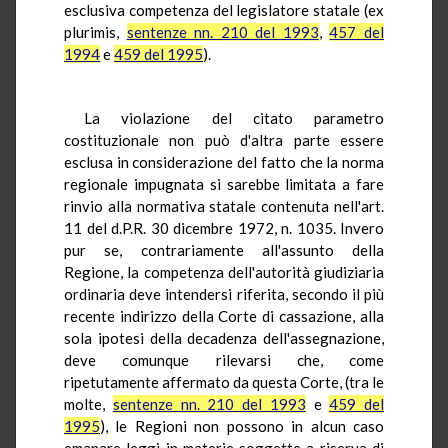
esclusiva competenza del legislatore statale (ex
plurimis,
sentenze nn. 210 del 1993
,
457 del
1994
e
459 del 1995
).
La violazione del citato parametro
costituzionale non può d'altra parte essere
esclusa in considerazione del fatto che la norma
regionale impugnata si sarebbe limitata a fare
rinvio alla normativa statale contenuta nell'art.
11 del d.P.R. 30 dicembre 1972, n. 1035. Invero
pur se, contrariamente all'assunto della
Regione, la competenza dell'autorità giudiziaria
ordinaria deve intendersi riferita, secondo il più
recente indirizzo della Corte di cassazione, alla
sola ipotesi della decadenza dell'assegnazione,
deve comunque rilevarsi che, come
ripetutamente affermato da questa Corte, (tra le
molte,
sentenze nn. 210 del 1993
e
459 del
1995
), le Regioni non possono in alcun caso
emanare leggi in materie soggette a riserva di