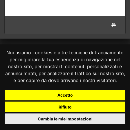
Noi usiamo i cookies e altre tecniche di tracciamento
per migliorare la tua esperienza di navigazione nel
nostro sito, per mostrarti contenuti personalizzati e
annunci mirati, per analizzare il traffico sul nostro sito,
CONSULTA ONLINE DAL 1995 -
NOTE LEGALI
e per capire da dove arrivano i nostri visitatori.
Consulta OnLine non ha prodotto e non è responsabile per i contenuti e
le informazioni legali di siti collegati.
Accetto
La consultazione di questi o del materiale contenuto nel sito non
costituisce una relazione di consulenza legale.
Rifiuto
Nessuno deve confidare o agire in base alle informazioni disponibili in
questo sito senza una consulenza legale professionale.
Cambia le mie impostazioni
info@giurcost.org
|
Giurisprudenza Costituzionale
|