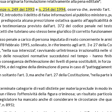
la sua originaria formulazione relativamente alla pena edittale";
enze n. 249 del 1993
e
n. 254 del 1994
, osserva che, avendo l'art
, introdotto il delitto di false informazioni al pubblico ministero, p
 predisposta alcuna prescrizione ostativa quanto all'applicabilità del
sa testimonianza previsto dall'art. 372 del codice penale nel test
tti che tutelano uno stesso bene giuridico (il corretto funzionamento,
cesso penale a carico di persona imputata di reato concernente le arm
l'8 febbraio 1995, sollevato, in riferimento agli artt. 3 e 27 della Cos
nella sua interezza", ravvisando un'intrinseca irrazionalità nelle si
to delle novazioni normative succedutesi nel tempo - hanno finito 
n conseguenza dell'elevazione dei livelli di pena sostituibili, in for
96, e del regime della diminuzione di pena in caso di "patteggiament
 soltanto l'art. 3, ma anche l'art. 27 della Costituzione, "nella parte i
determinate categorie di reati distinte per materia preclude in modo i
un rilievo l'offensività della figura criminosa; un risultato partico
 legislatore ha mancato anche di considerare le circostanze che qua
, n. 895);