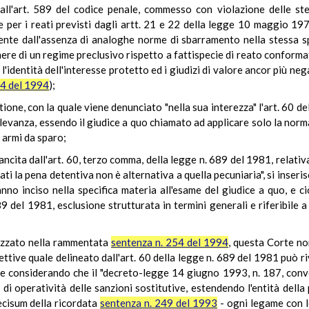
 dall'art. 589 del codice penale, commesso con violazione delle st
ene per i reati previsti dagli artt. 21 e 22 della legge 10 maggio 1
rente dall'assenza di analoghe norme di sbarramento nella stessa sp
e di un regime preclusivo rispetto a fattispecie di reato conforma
identità dell'interesse protetto ed i giudizi di valore ancor più neg
54 del 1994
);
ione, con la quale viene denunciato "nella sua interezza" l'art. 60 d
levanza, essendo il giudice a quo chiamato ad applicare solo la norma
i armi da sparo;
ncita dall'art. 60, terzo comma, della legge n. 689 del 1981, relativa
ati la pena detentiva non è alternativa a quella pecuniaria", si inser
no inciso nella specifica materia all'esame del giudice a quo, e ci
9 del 1981, esclusione strutturata in termini generali e riferibile a 
lizzato nella rammentata
sentenza n. 254 del 1994
, questa Corte no
tive quale delineato dall'art. 60 della legge n. 689 del 1981 può ri
e considerando che il "decreto-legge 14 giugno 1993, n. 187, conv
 di operatività delle sanzioni sostitutive, estendendo l'entità dell
ecisum della ricordata
sentenza n. 249 del 1993
- ogni legame con l