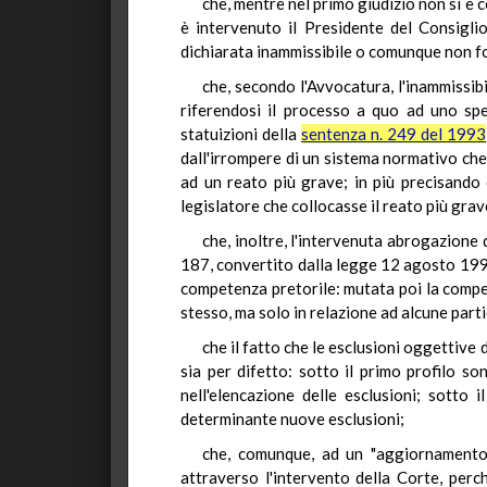
che, mentre nel primo giudizio non si è c
è intervenuto il Presidente del Consigli
dichiarata inammissibile o comunque non f
che, secondo l'Avvocatura, l'inammissibi
riferendosi il processo a quo ad uno spe
statuizioni della
sentenza n. 249 del 1993
dall'irrompere di un sistema normativo che
ad un reato più grave; in più precisando
legislatore che collocasse il reato più grave
che, inoltre, l'intervenuta abrogazione 
187, convertito dalla legge 12 agosto 1993, 
competenza pretorile: mutata poi la compet
stesso, ma solo in relazione ad alcune partico
che il fatto che le esclusioni oggettive
sia per difetto: sotto il primo profilo so
nell'elencazione delle esclusioni; sotto
determinante nuove esclusioni;
che, comunque, ad un "aggiornamento c
attraverso l'intervento della Corte, perch