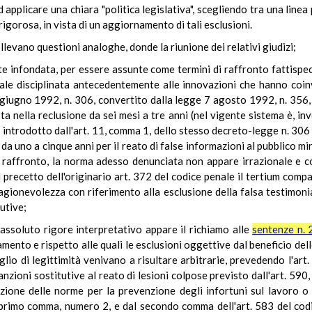
ed applicare una chiara "politica legislativa", scegliendo tra una linea
igorosa, in vista di un aggiornamento di tali esclusioni.
evano questioni analoghe, donde la riunione dei relativi giudizi;
e infondata, per essere assunte come termini di raffronto fattisp
uale disciplinata antecedentemente alle innovazioni che hanno coinv
 giugno 1992, n. 306, convertito dalla legge 7 agosto 1992, n. 356,
ta nella reclusione da sei mesi a tre anni (nel vigente sistema è, i
-bis introdotto dall'art. 11, comma 1, dello stesso decreto-legge n. 30
da uno a cinque anni per il reato di false informazioni al pubblico m
 di raffronto, la norma adesso denunciata non appare irrazionale e c
precetto dell'originario art. 372 del codice penale il tertium compar
ragionevolezza con riferimento alla esclusione della falsa testimonia
tutive;
 assoluto rigore interpretativo appare il richiamo alle
sentenze n.
namento e rispetto alle quali le esclusioni oggettive dal beneficio dell
io di legittimità venivano a risultare arbitrarie, prevedendo l'ar
 sanzioni sostitutive al reato di lesioni colpose previsto dall'art. 5
zione delle norme per la prevenzione degli infortuni sul lavoro o r
primo comma, numero 2, e dal secondo comma dell'art. 583 del codic