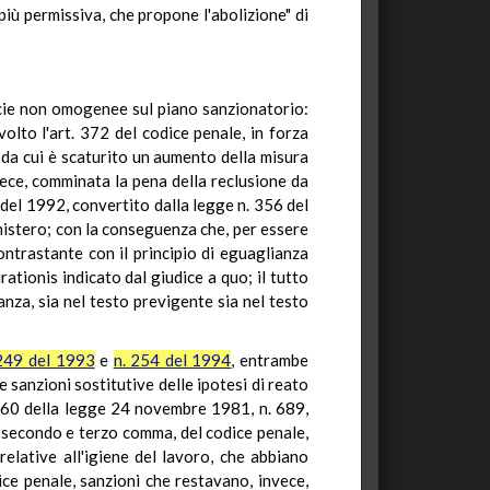
 più permissiva, che propone l'abolizione" di
ecie non omogenee sul piano sanzionatorio:
olto l'art. 372 del codice penale, in forza
 da cui è scaturito un aumento della misura
nvece, comminata la pena della reclusione da
6 del 1992, convertito dalla legge n. 356 del
inistero; con la conseguenza che, per essere
ontrastante con il principio di eguaglianza
ationis indicato dal giudice a quo; il tutto
nza, sia nel testo previgente sia nel testo
 249 del 1993
e
n. 254 del 1994
, entrambe
e sanzioni sostitutive delle ipotesi di reato
t. 60 della legge 24 novembre 1981, n. 689,
90, secondo e terzo comma, del codice penale,
elative all'igiene del lavoro, che abbiano
e penale, sanzioni che restavano, invece,