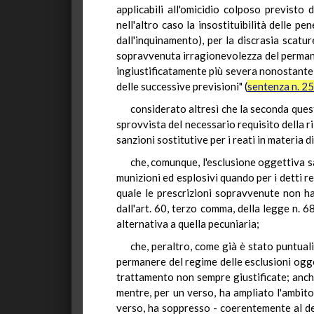
applicabili all'omicidio colposo previsto
nell'altro caso la insostituibilità delle p
dall'inquinamento), per la discrasia scatu
sopravvenuta irragionevolezza del permaner
ingiustificatamente più severa nonostante l'
delle successive previsioni" (
sentenza n. 2
considerato altresì che la seconda quest
sprovvista del necessario requisito della ri
sanzioni sostitutive per i reati in materia d
che, comunque, l'esclusione oggettiva sa
munizioni ed esplosivi quando per i detti re
quale le prescrizioni sopravvenute non han
dall'art. 60, terzo comma, della legge n. 68
alternativa a quella pecuniaria;
che, peraltro, come già è stato puntua
permanere del regime delle esclusioni ogget
trattamento non sempre giustificate; anch
mentre, per un verso, ha ampliato l'ambito
verso, ha soppresso - coerentemente al d