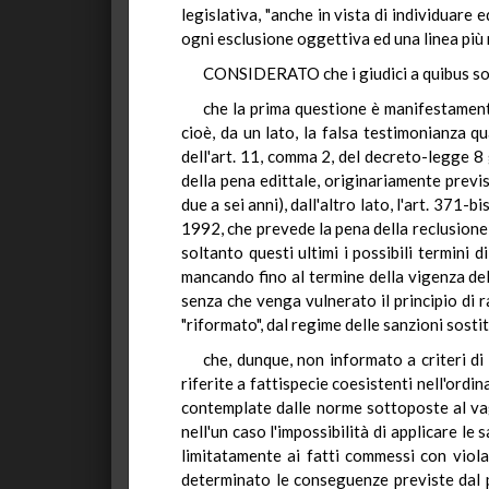
legislativa, "anche in vista di individuare 
ogni esclusione oggettiva ed una linea più r
CONSIDERATO che i giudici a quibus soll
che la prima questione è manifestament
cioè, da un lato, la falsa testimonianza q
dell'art. 11, comma 2, del decreto-legge 8
della pena edittale, originariamente previs
due a sei anni), dall'altro lato, l'art. 371
1992, che prevede la pena della reclusione 
soltanto questi ultimi i possibili termini
mancando fino al termine della vigenza del 
senza che venga vulnerato il principio di 
"riformato", dal regime delle sanzioni sosti
che, dunque, non informato a criteri di
riferite a fattispecie coesistenti nell'ordi
contemplate dalle norme sottoposte al vagl
nell'un caso l'impossibilità di applicare le
limitatamente ai fatti commessi con viola
determinato le conseguenze previste dal 