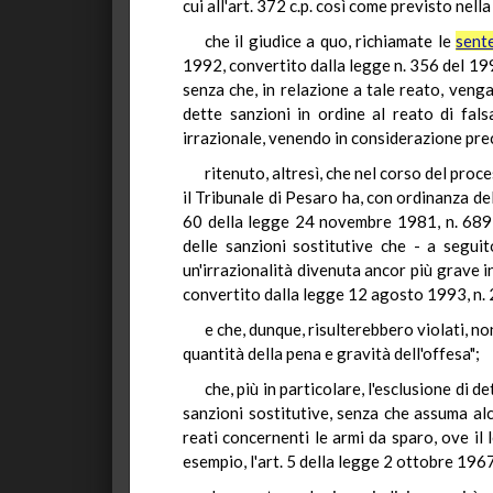
cui all'art. 372 c.p. così come previsto nel
che il giudice a quo, richiamate le
sent
1992, convertito dalla legge n. 356 del 1992
senza che, in relazione a tale reato, venga
dette sanzioni in ordine al reato di fal
irrazionale, venendo in considerazione prece
ritenuto, altresì, che nel corso del pro
il Tribunale di Pesaro ha, con ordinanza del
60 della legge 24 novembre 1981, n. 689, "
delle sanzioni sostitutive che - a segui
un'irrazionalità divenuta ancor più grave i
convertito dalla legge 12 agosto 1993, n. 2
e che, dunque, risulterebbero violati, non
quantità della pena e gravità dell'offesa";
che, più in particolare, l'esclusione di 
sanzioni sostitutive, senza che assuma alc
reati concernenti le armi da sparo, ove il
esempio, l'art. 5 della legge 2 ottobre 1967