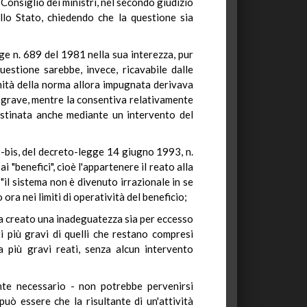
 Consiglio dei ministri, nel secondo giudizio
llo Stato, chiedendo che la questione sia
gge n. 689 del 1981 nella sua interezza, pur
estione sarebbe, invece, ricavabile dalle
timità della norma allora impugnata derivava
o grave, mentre la consentiva relativamente
istinata anche mediante un intervento del
 1-bis, del decreto-legge 14 giugno 1993, n.
 "benefici", cioè l'appartenere il reato alla
il sistema non è divenuto irrazionale in se
 ora nei limiti di operatività del beneficio;
 ha creato una inadeguatezza sia per eccesso
ti più gravi di quelli che restano compresi
a più gravi reati, senza alcun intervento
ente necessario - non potrebbe pervenirsi
può essere che la risultante di un'attività