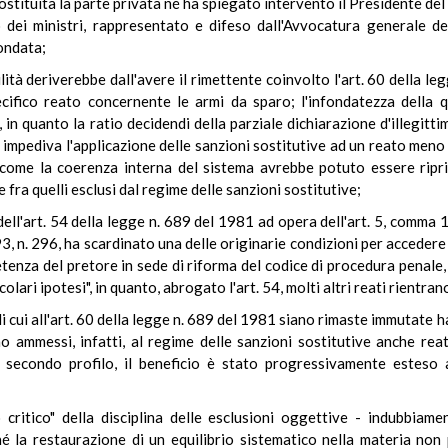
ostituita la parte privata né ha spiegato intervento il Presidente del
o dei ministri, rappresentato e difeso dall'Avvocatura generale de
ondata;
lità deriverebbe dall'avere il rimettente coinvolto l'art. 60 della le
cifico reato concernente le armi da sparo; l'infondatezza della qu
, in quanto la ratio decidendi della parziale dichiarazione d'illegit
 impediva l'applicazione delle sanzioni sostitutive ad un reato men
 come la coerenza interna del sistema avrebbe potuto essere ripr
 fra quelli esclusi dal regime delle sanzioni sostitutive;
dell'art. 54 della legge n. 689 del 1981 ad opera dell'art. 5, comma
n. 296, ha scardinato una delle originarie condizioni per accedere ai
enza del pretore in sede di riforma del codice di procedura penale, "
lari ipotesi", in quanto, abrogato l'art. 54, molti altri reati rientrano
 di cui all'art. 60 della legge n. 689 del 1981 siano rimaste immutate
no ammessi, infatti, al regime delle sanzioni sostitutive anche rea
 il secondo profilo, il beneficio è stato progressivamente esteso 
ritico" della disciplina delle esclusioni oggettive - indubbiam
é la restaurazione di un equilibrio sistematico nella materia non 