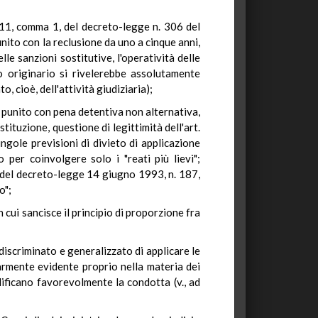
. 11, comma 1, del decreto-legge n. 306 del
unito con la reclusione da uno a cinque anni,
le sanzioni sostitutive, l'operatività delle
o originario si rivelerebbe assolutamente
 cioè, dell'attività giudiziaria);
i punito con pena detentiva non alternativa,
tituzione, questione di legittimità dell'art.
ngole previsioni di divieto di applicazione
per coinvolgere solo i "reati più lievi";
za del decreto-legge 14 giugno 1993, n. 187,
o";
n cui sancisce il principio di proporzione fra
ndiscriminato e generalizzato di applicare le
larmente evidente proprio nella materia dei
lificano favorevolmente la condotta (v., ad