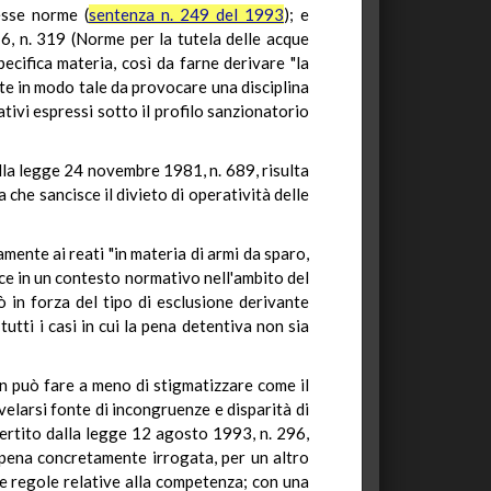
esse norme (
sentenza n. 249 del 1993
); e
976, n. 319 (Norme per la tutela delle acque
ecifica materia, così da farne derivare "la
te in modo tale da provocare una disciplina
ativi espressi sotto il profilo sanzionatorio
ella legge 24 novembre 1981, n. 689, risulta
 che sancisce il divieto di operatività delle
mente ai reati "in materia di armi da sparo,
isce in un contesto normativo nell'ambito del
ò in forza del tipo di esclusione derivante
tutti i casi in cui la pena detentiva non sia
n può fare a meno di stigmatizzare come il
velarsi fonte di incongruenze e disparità di
ertito dalla legge 12 agosto 1993, n. 296,
a pena concretamente irrogata, per un altro
e regole relative alla competenza; con una