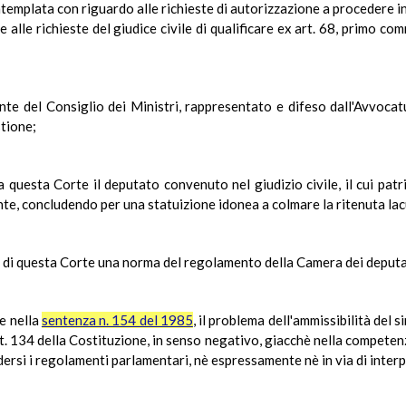
templata con riguardo alle richieste di autorizzazione a procedere in 
alle richieste del giudice civile di qualificare ex art. 68, primo co
ente del Consiglio dei Ministri, rappresentato e difeso dall'Avvoc
stione;
i a questa Corte il deputato convenuto nel giudizio civile, il cui p
nte, concludendo per una statuizione idonea a colmare la ritenuta lac
o di questa Corte una norma del regolamento della Camera dei deputa
e nella
sentenza n. 154 del 1985
, il problema dell'ammissibilità del 
rt. 134 della Costituzione, in senso negativo, giacchè nella competenza
rsi i regolamenti parlamentari, nè espressamente nè in via di inter