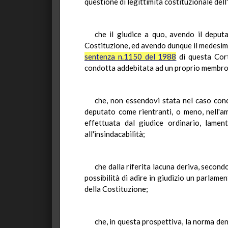
questione di legittimità costituzionale dell
che il giudice a quo, avendo il deputa
Costituzione, ed avendo dunque il medesimo
sentenza n.1150 del 1988
di questa Cort
condotta addebitata ad un proprio membro> 
che, non essendovi stata nel caso conc
deputato come rientranti, o meno, nell'a
effettuata dal giudice ordinario, lamen
all'insindacabilità;
che dalla riferita lacuna deriva, secondo
possibilità di adire in giudizio un parlamen
della Costituzione;
che, in questa prospettiva, la norma denu