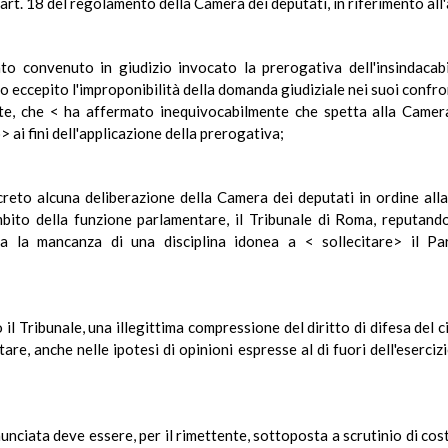
'art. 18 del regolamento della Camera dei deputati, in riferimento all'
to convenuto in giudizio invocato la prerogativa dell'insindacabil
 eccepito l'improponibilità della domanda giudiziale nei suoi confron
e, che < ha affermato inequivocabilmente che spetta alla Camera
ai fini dell'applicazione della prerogativa;
reto alcuna deliberazione della Camera dei deputati in ordine alla 
mbito della funzione parlamentare, il Tribunale di Roma, reputan
ta la mancanza di una disciplina idonea a < sollecitare> il Pa
 il Tribunale, una illegittima compressione del diritto di difesa del 
tare, anche nelle ipotesi di opinioni espresse al di fuori dell'esercizi
nciata deve essere, per il rimettente, sottoposta a scrutinio di costi