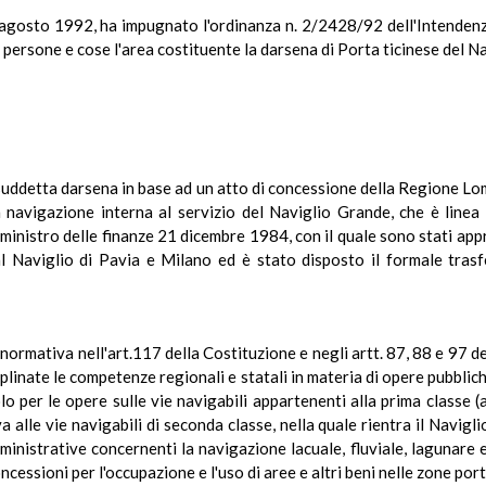
agosto 1992, ha impugnato l'ordinanza n. 2/2428/92 dell'Intendenza
a persone e cose l'area costituente la darsena di Porta ticinese del N
suddetta darsena in base ad un atto di concessione della Regione Lo
 navigazione interna al servizio del Naviglio Grande, che è linea 
ministro delle finanze 21 dicembre 1984, con il quale sono stati appr
 al Naviglio di Pavia e Milano ed è stato disposto il formale trasfe
ormativa nell'art.117 della Costituzione e negli artt. 87, 88 e 97 del
plinate le competenze regionali e statali in materia di opere pubbliche
 per le opere sulle vie navigabili appartenenti alla prima classe (
va alle vie navigabili di seconda classe, nella quale rientra il Navigl
ministrative concernenti la navigazione lacuale, fluviale, lagunare e
cessioni per l'occupazione e l'uso di aree e altri beni nelle zone portu