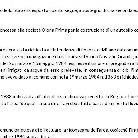
ra dello Stato ha esposto quanto segue, a sostegno di una seconda ec
concessa alla società Olona Prima per la costruzione di un autosilo c
ea era stata richiesta all'Intendenza di finanza di Milano dal comune 
zato servizio di navigazione da istituirsi sul vicino Naviglio Grande; i
 del 26 marzo e 15 maggio 1984, espresse il timore di pregiudizi alla
rreni irrigati da acque da esso prelevate. In conseguenza di ciò, l
e aveva dato al comune con nota 1° marzo 1984 n. 1363 e richiedeva
938 indirizzata all'intendenza di finanza predetta, la Regione Lomba
to l'area "de qua" - a suo dire - avrebbe fatto parte di un porto fluvial
l comune ometteva di effettuare la riconsegna dell'area, cosicchè l'In
vembre 1984 sopra citata.