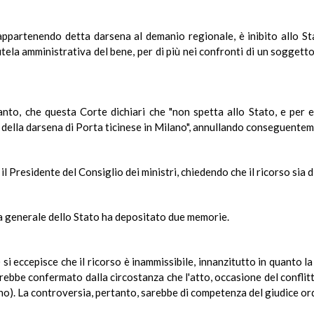
ppartenendo detta darsena al demanio regionale, è inibito allo Sta
utela amministrativa del bene, per di più nei confronti di un soggett
nto, che questa Corte dichiari che "non spetta allo Stato, e per e
della darsena di Porta ticinese in Milano", annullando conseguentem
 il Presidente del Consiglio dei ministri, chiedendo che il ricorso sia
a generale dello Stato ha depositato due memorie.
si eccepisce che il ricorso è inammissibile, innanzitutto in quanto la
rebbe confermato dalla circostanza che l'atto, occasione del conflitt
no). La controversia, pertanto, sarebbe di competenza del giudice ord