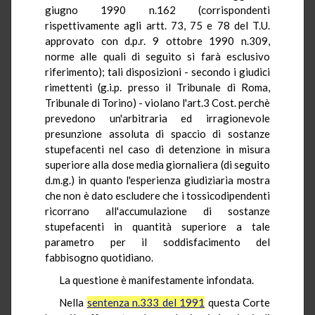
giugno 1990 n.162 (corrispondenti
rispettivamente agli artt. 73, 75 e 78 del T.U.
approvato con d.p.r. 9 ottobre 1990 n.309,
norme alle quali di seguito si farà esclusivo
riferimento); tali disposizioni - secondo i giudici
rimettenti (g.i.p. presso il Tribunale di Roma,
Tribunale di Torino) - violano l'art.3 Cost. perchè
prevedono un'arbitraria ed irragionevole
presunzione assoluta di spaccio di sostanze
stupefacenti nel caso di detenzione in misura
superiore alla dose media giornaliera (di seguito
d.m.g.) in quanto l'esperienza giudiziaria mostra
che non è dato escludere che i tossicodipendenti
ricorrano all'accumulazione di sostanze
stupefacenti in quantità superiore a tale
parametro per il soddisfacimento del
fabbisogno quotidiano.
La questione è manifestamente infondata.
Nella
sentenza n.333 del 1991
questa Corte