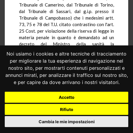
Tribunale di Camerino, dal Tribunale di Torino,
dal Tribunale di Sassari, dal g.i.p. presso il
Tribunale di Campobasso) che i medesimi artt.
73, 75 e 78 del T.U. citato contrastino con l'art.
25 Cost. per violazione della riserva di legge in
materia penale in quanto è demandato ad un
decreto del Ministro della sanità la
determinazione dei limiti quantitativi massimi di
Noi usiamo i cookies e altre tecniche di tracciamento
principio attivo per le dosi medie giornaliere
per migliorare la tua esperienza di navigazione nel
senza che risulti soddisfatta l'esigenza di
nostro sito, per mostrarti contenuti personalizzati e
predeterminazione ad opera della norma
annunci mirati, per analizzare il traffico sul nostro sito,
primaria del contenuto essenziale della
e per capire da dove arrivano i nostri visitatori.
fattispecie penale.
Tale questione è stata già esaminata da
Accetto
questa Corte nella
sentenza n.333 del 1991,
in
cui le norme censurate sono state ritenute
Rifiuto
compatibili con l'obbligo della riserva di legge,
essendo sufficientemente determinato dalla
Cambia le mie impostazioni
norma primaria il precetto penalmente
sanzionato, mentre - in funzione di mera