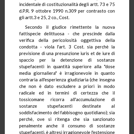
incidentale di costituzionalità degli artt. 73 e 75
d.P.R. 9 ottobre 1990 n.309 per contrasto con
gli artt.3 e 25, 2 co., Cost.
Secondo il giudice rimettente la nuova
fattispecie delittuosa - che prescinde dalla
verifica della pericolosità oggettiva della
condotta - viola l'art. 3 Cost. sia perchè la
previsione di una presunzione iuris et de iure di
spaccio per la detenzione di sostanze
stupefacenti in quantità superiore alla "dose
media giornaliera" è irragionevole in quanto
contraria all'esperienza giudiziaria (che insegna
che non è dato escludere a priori in modo
radicale ed in termini di certezza che il
tossicomane ricorra all'accumulazione di
sostanze stupefacenti destinate al
soddisfacimento del fabbisogno quotidiano); sia
perchè, ove si ritenga che sia sanzionato
penalmente anche il consumo di sostanze
stupefacenti, è altresì irragionevole l'estensione