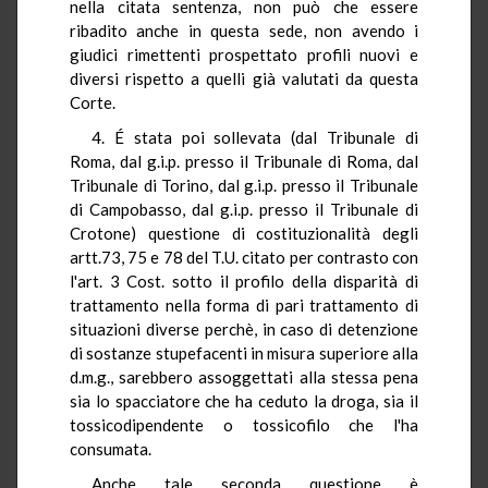
nella citata sentenza, non può che essere
ribadito anche in questa sede, non avendo i
giudici rimettenti prospettato profili nuovi e
diversi rispetto a quelli già valutati da questa
Corte.
4. É stata poi sollevata (dal Tribunale di
Roma, dal g.i.p. presso il Tribunale di Roma, dal
Tribunale di Torino, dal g.i.p. presso il Tribunale
di Campobasso, dal g.i.p. presso il Tribunale di
Crotone) questione di costituzionalità degli
artt.73, 75 e 78 del T.U. citato per contrasto con
l'art. 3 Cost. sotto il profilo della disparità di
trattamento nella forma di pari trattamento di
situazioni diverse perchè, in caso di detenzione
di sostanze stupefacenti in misura superiore alla
d.m.g., sarebbero assoggettati alla stessa pena
sia lo spacciatore che ha ceduto la droga, sia il
tossicodipendente o tossicofilo che l'ha
consumata.
Anche tale seconda questione è