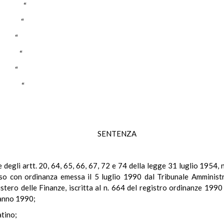
RRE “
LLO “
I “
NI “
I “
TA “
SENTENZA
e degli artt. 20, 64, 65, 66, 67, 72 e 74 della legge 31 luglio 1954, n.
sso con ordinanza emessa il 5 luglio 1990 dal Tribunale Amministra
stero delle Finanze, iscritta al n. 664 del registro ordinanze 1990 
l'anno 1990;
atino;