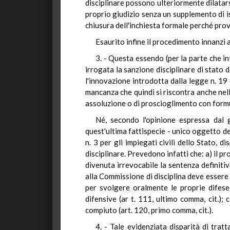
disciplinare possono ulteriormente dilatarsi
proprio giudizio senza un supplemento di ist
chiusura dell'inchiesta formale perché provv
Esaurito infine il procedimento innanzi 
3. - Questa essendo (per la parte che i
irrogata la sanzione disciplinare di stato d
l'innovazione introdotta dalla legge n. 19 
mancanza che quindi si riscontra anche nell
assoluzione o di proscioglimento con formu
Né, secondo l'opinione espressa dal g
quest'ultima fattispecie - unico oggetto de
n. 3 per gli impiegati civili dello Stato,
disciplinare. Prevedono infatti che: a) il p
divenuta irrevocabile la sentenza definitiva
alla Commissione di disciplina deve essere 
per svolgere oralmente le proprie difese
difensive (ar t. 111, ultimo comma, cit.);
compiuto (art. 120, primo comma, cit.).
4. - Tale evidenziata disparità di tratt