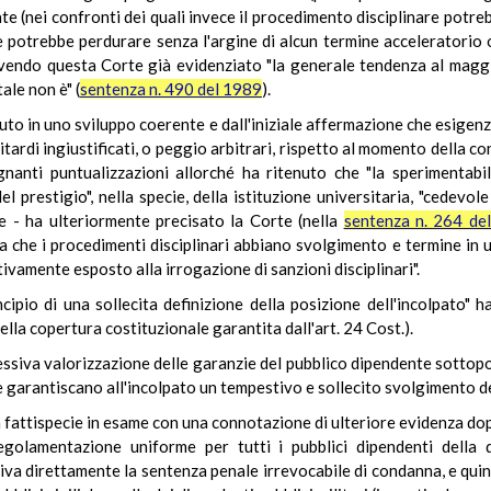
mate (nei confronti dei quali invece il procedimento disciplinare potr
potrebbe perdurare senza l'argine di alcun termine acceleratorio o
 avendo questa Corte già evidenziato "la generale tendenza al maggi
tale non è" (
sentenza n. 490 del 1989
).
uto in uno sviluppo coerente e dall'iniziale affermazione che esigenze
ardi ingiustificati, o peggio arbitrari, rispetto al momento della cono
nanti puntualizzazioni allorché ha ritenuto che "la sperimentabi
el prestigio", nella specie, della istituzione universitaria, "cedevo
ie - ha ulteriormente precisato la Corte (nella
sentenza n. 264 de
nza che i procedimenti disciplinari abbiano svolgimento e termine in
ivamente esposto alla irrogazione di sanzioni disciplinari".
ncipio di una sollecita definizione della posizione dell'incolpato" 
ella copertura costituzionale garantita dall'art. 24 Cost.).
siva valorizzazione delle garanzie del pubblico dipendente sottopo
he garantiscano all'incolpato un tempestivo e sollecito svolgimento d
a fattispecie in esame con una connotazione di ulteriore evidenza dop
egolamentazione uniforme per tutti i pubblici dipendenti della d
va direttamente la sentenza penale irrevocabile di condanna, e quind