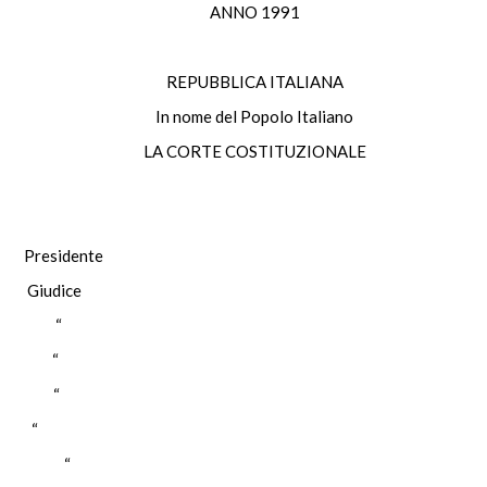
ANNO 1991
REPUBBLICA ITALIANA
In nome del Popolo Italiano
LA CORTE COSTITUZIONALE
esidente
Giudice
INO “
CO “
ORE “
I “
AVOLA “