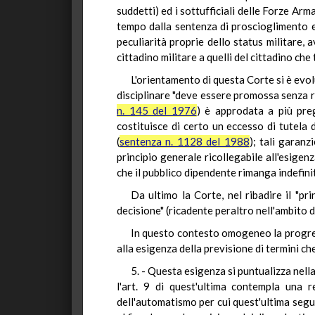
suddetti) ed i sottufficiali delle Forze Ar
tempo dalla sentenza di proscioglimento e 
peculiarità proprie dello status militare,
cittadino militare a quelli del cittadino che 
L'orientamento di questa Corte si è evol
disciplinare "deve essere promossa senza rit
n. 145 del 1976
) è approdata a più preg
costituisce di certo un eccesso di tutela d
(
sentenza n. 1128 del 1988
); tali garanz
principio generale ricollegabile all'esige
che il pubblico dipendente rimanga indefinit
Da ultimo la Corte, nel ribadire il "pri
decisione" (ricadente peraltro nell'ambito d
In questo contesto omogeneo la progres
alla esigenza della previsione di termini c
5. - Questa esigenza si puntualizza nell
l'art. 9 di quest'ultima contempla una r
dell'automatismo per cui quest'ultima segui