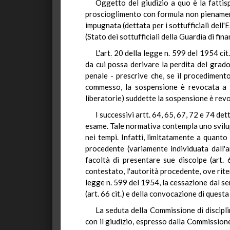
Oggetto del giudizio a quo è la fattisp
proscioglimento con formula non pienamente 
impugnata (dettata per i sottufficiali dell'
(Stato dei sottufficiali della Guardia di fina
L'art. 20 della legge n. 599 del 1954 ci
da cui possa derivare la perdita del grad
penale - prescrive che, se il procediment
commesso, la sospensione è revocata a t
liberatorie) suddette la sospensione è revo
I successivi artt. 64, 65, 67, 72 e 74 de
esame. Tale normativa contempla uno svilup
nei tempi. Infatti, limitatamente a quanto 
procedente (variamente individuata dall'ar
facoltà di presentare sue discolpe (art. 
contestato, l'autorità procedente, ove riten
legge n. 599 del 1954, la cessazione dal se
(art. 66 cit.) e della convocazione di questa
La seduta della Commissione di disciplin
con il giudizio, espresso dalla Commissione 