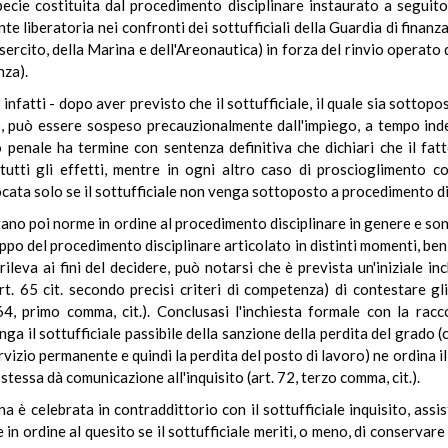
ecie costituita dal procedimento disciplinare instaurato a seguito
liberatoria nei confronti dei sottufficiali della Guardia di finanza, 
Esercito, della Marina e dell'Areonautica) in forza del rinvio operato 
nza).
t. infatti - dopo aver previsto che il sottufficiale, il quale sia sot
o, può essere sospeso precauzionalmente dall'impiego, a tempo inde
o penale ha termine con sentenza definitiva che dichiari che il fat
utti gli effetti, mentre in ogni altro caso di proscioglimento c
cata solo se il sottufficiale non venga sottoposto a procedimento di
ttano poi norme in ordine al procedimento disciplinare in genere e sono
po del procedimento disciplinare articolato in distinti momenti, ben 
rileva ai fini del decidere, può notarsi che è prevista un'iniziale in
t. 65 cit. secondo precisi criteri di competenza) di contestare gli 
64, primo comma, cit.). Conclusasi l'inchiesta formale con la racc
ga il sottufficiale passibile della sanzione della perdita del grado (cu
rvizio permanente e quindi la perdita del posto di lavoro) ne ordina i
 stessa dà comunicazione all'inquisito (art. 72, terzo comma, cit.).
a è celebrata in contraddittorio con il sottufficiale inquisito, assis
in ordine al quesito se il sottufficiale meriti, o meno, di conservar