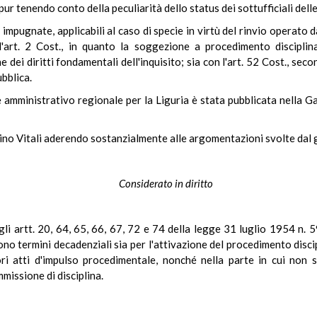
 pur tenendo conto della peculiarità dello status dei sottufficiali del
 impugnate, applicabili al caso di specie in virtù del rinvio operato d
l'art. 2 Cost., in quanto la soggezione a procedimento disciplin
ei diritti fondamentali dell'inquisito; sia con l'art. 52 Cost., sec
bblica.
 amministrativo regionale per la Liguria è stata pubblicata nella Gaz
batino Vitali aderendo sostanzialmente alle argomentazioni svolte dal 
Considerato in diritto
li artt. 20, 64, 65, 66, 67, 72 e 74 della legge 31 luglio 1954 n. 5
no termini decadenziali sia per l'attivazione del procedimento discipl
ori atti d'impulso procedimentale, nonché nella parte in cui non s
missione di disciplina.