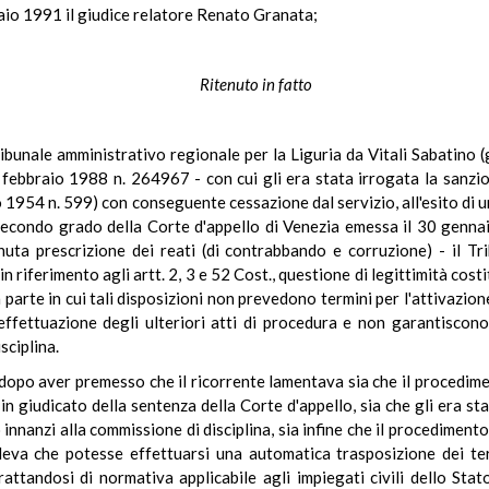
raio 1991 il giudice relatore Renato Granata;
Ritenuto in fatto
ibunale amministrativo regionale per la Liguria da Vitali Sabatino (
febbraio 1988 n. 264967 - con cui gli era stata irrogata la sanzio
o 1954 n. 599) con conseguente cessazione dal servizio, all'esito di 
 secondo grado della Corte d'appello di Venezia emessa il 30 genna
nuta prescrizione dei reati (di contrabbando e corruzione) - il Tr
 riferimento agli artt. 2, 3 e 52 Cost., questione di legittimità costi
 parte in cui tali disposizioni non prevedono termini per l'attivazio
 effettuazione degli ulteriori atti di procedura e non garantiscono
sciplina.
 dopo aver premesso che il ricorrente lamentava sia che il procedimen
n giudicato della sentenza della Corte d'appello, sia che gli era sta
innanzi alla commissione di disciplina, sia infine che il procedimen
deva che potesse effettuarsi una automatica trasposizione dei ter
attandosi di normativa applicabile agli impiegati civili dello Sta