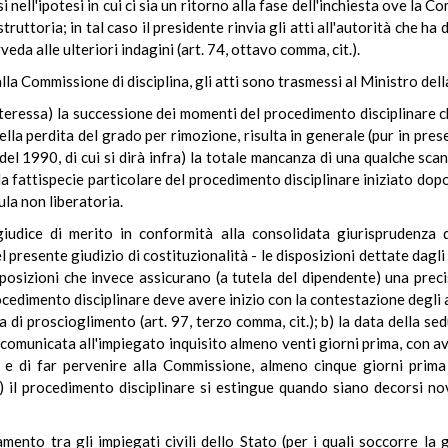
 nell'ipotesi in cui ci sia un ritorno alla fase dell'inchiesta ove la 
ruttoria; in tal caso il presidente rinvia gli atti all'autorità che ha
eda alle ulteriori indagini (art. 74, ottavo comma, cit.).
alla Commissione di disciplina, gli atti sono trasmessi al Ministro de
nteressa) la successione dei momenti del procedimento disciplinare ch
ella perdita del grado per rimozione, risulta in generale (pur in pres
del 1990, di cui si dirà infra) la totale mancanza di una qualche sc
a fattispecie particolare del procedimento disciplinare iniziato dopo
la non liberatoria.
iudice di merito in conformità alla consolidata giurisprudenza d
l presente giudizio di costituzionalità - le disposizioni dettate dagl
 disposizioni che invece assicurano (a tutela del dipendente) una pre
rocedimento disciplinare deve avere inizio con la contestazione degli a
 di proscioglimento (art. 97, terzo comma, cit.); b) la data della se
comunicata all'impiegato inquisito almeno venti giorni prima, con av
 e di far pervenire alla Commissione, almeno cinque giorni prima 
 c) il procedimento disciplinare si estingue quando siano decorsi no
amento tra gli impiegati civili dello Stato (per i quali soccorre la 