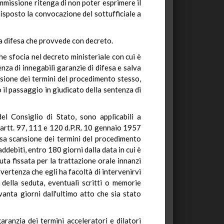
Commissione ritenga di non poter esprimere il
 disposto la convocazione del sottufficiale a
lla difesa che provvede con decreto.
e sfocia nel decreto ministeriale con cui è
enza di innegabili garanzie di difesa e salva
ansione dei termini del procedimento stesso,
 il passaggio in giudicato della sentenza di
el Consiglio di Stato, sono applicabili a
i artt. 97, 111 e 120 d.P.R. 10 gennaio 1957
cisa scansione dei termini del procedimento
ddebiti, entro 180 giorni dalla data in cui è
duta fissata per la trattazione orale innanzi
vertenza che egli ha facoltà di intervenirvi
della seduta, eventuali scritti o memorie
vanta giorni dall'ultimo atto che sia stato
garanzia dei termini acceleratori e dilatori